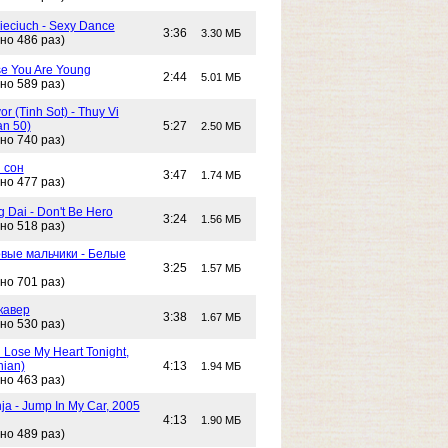
Cieciuch - Sexy Dance
3:36
3.30 МБ
но 486 раз)
e You Are Young
2:44
5.01 МБ
но 589 раз)
or (Tinh Sot) - Thuy Vi
an 50)
5:27
2.50 МБ
но 740 раз)
 сон
3:47
1.74 МБ
но 477 раз)
g Dai - Don't Be Hero
3:24
1.56 МБ
но 518 раз)
вые мальчики - Белые
3:25
1.57 МБ
но 701 раз)
кавер
3:38
1.67 МБ
но 530 раз)
n Lose My Heart Tonight,
nian)
4:13
1.94 МБ
но 463 раз)
ja - Jump In My Car, 2005
4:13
1.90 МБ
но 489 раз)