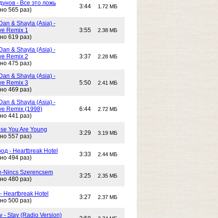
унов - Все это ложь
3:44
1.72 МБ
но 565 раз)
Dan & Shayla (Asia) -
e Remix 1
3:55
2.38 МБ
но 619 раз)
Dan & Shayla (Asia) -
e Remix 2
3:37
2.28 МБ
но 475 раз)
Dan & Shayla (Asia) -
e Remix 3
5:50
2.41 МБ
но 469 раз)
Dan & Shayla (Asia) -
e Remix (1998)
6:44
2.72 МБ
но 441 раз)
use You Are Young
3:29
3.19 МБ
но 557 раз)
од - Heartbreak Hotel
3:33
2.44 МБ
но 494 раз)
e-Nincs Szerencsem
3:25
2.35 МБ
но 480 раз)
- Heartbreak Hotel
3:27
2.37 МБ
но 500 раз)
 - Stay (Radio Version)