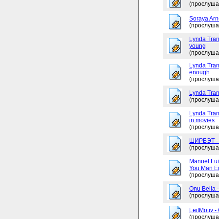
(прослуша
Soraya Arne
(прослуша
Lynda Tran
young
(прослуша
Lynda Trang
enough
(прослуша
Lynda Tran
(прослуша
Lynda Tran
in movies
(прослуша
ШИРБЭТ 
(прослуша
Manuel Lui
You Man En
(прослуша
Onu Bella 
(прослуша
LeitMotiv 
(прослуша