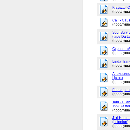
Krzysztof 
(прослуша
CaT - Caus
(прослуша
Soul Surviv
(tape Da L
(прослуша
Страшный
(прослуша
Linda Tran
(прослуша
Апельсино
Цветы
(прослуша
Еще один 
(прослуша
Jam - I Ca
1996 (esto
(прослуша
J_ri Homen
(estonian)
(прослуша