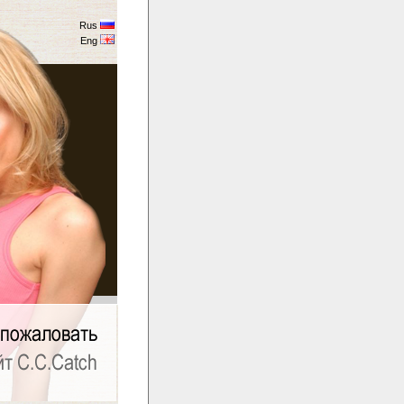
Rus
Eng