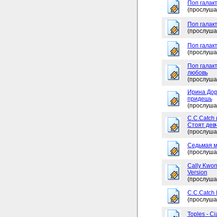
Поп галакт
(прослуша
Поп галак
(прослуша
Поп галакт
(прослуша
Поп галакт
любовь
(прослуша
Ирина Дор
придешь
(прослуша
C.C.Catch 
Стоят дев
(прослуша
Седьмая м
(прослуша
Cally Kwon
Version
(прослуша
C.C.Catch
(прослуша
Toples - Ci