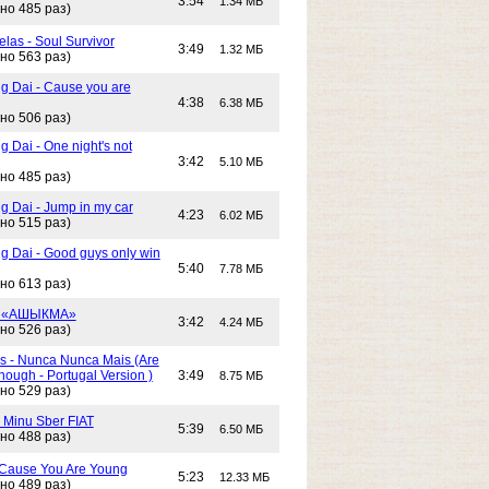
3:54
1.34 МБ
но 485 раз)
las - Soul Survivor
3:49
1.32 МБ
но 563 раз)
g Dai - Cause you are
4:38
6.38 МБ
но 506 раз)
 Dai - One night's not
3:42
5.10 МБ
но 485 раз)
g Dai - Jump in my car
4:23
6.02 МБ
но 515 раз)
g Dai - Good guys only win
5:40
7.78 МБ
но 613 раз)
- «АШЫКМА»
3:42
4.24 МБ
но 526 раз)
s - Nunca Nunca Mais (Are
ough - Portugal Version )
3:49
8.75 МБ
но 529 раз)
- Minu Sber FIAT
5:39
6.50 МБ
но 488 раз)
- Cause You Are Young
5:23
12.33 МБ
но 489 раз)