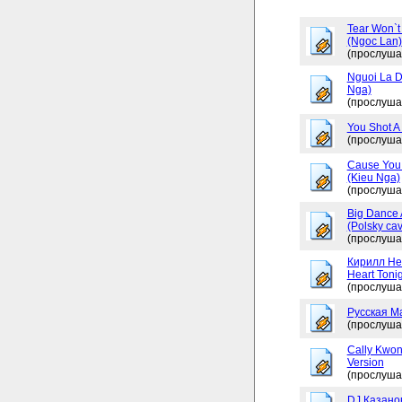
Tear Won`t
(Ngoc Lan)
(прослуша
Nguoi La D
Nga)
(прослуша
You Shot A 
(прослуша
Cause You 
(Kieu Nga)
(прослуша
Big Dance 
(Polsky cav
(прослуша
Кирилл Не
Heart Tonig
(прослуша
Русская М
(прослуша
Cally Kwon
Version
(прослуша
DJ Казано