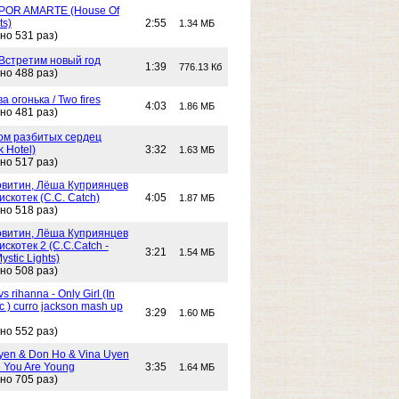
POR AMARTE (House Of
ts)
2:55
1.34 МБ
но 531 раз)
 Встретим новый год
1:39
776.13 Кб
но 488 раз)
Два огонька / Two fires
4:03
1.86 МБ
но 481 раз)
 Дом разбитых сердец
k Hotel)
3:32
1.63 МБ
но 517 раз)
витин, Лёша Куприянцев
искотек (C.C. Catch)
4:05
1.87 МБ
но 518 раз)
витин, Лёша Куприянцев
искотек 2 (C.C.Catch -
3:21
1.54 МБ
stic Lights)
но 508 раз)
s rihanna - Only Girl (In
c ) curro jackson mash up
3:29
1.60 МБ
но 552 раз)
yen & Don Ho & Vina Uyen
 You Are Young
3:35
1.64 МБ
но 705 раз)