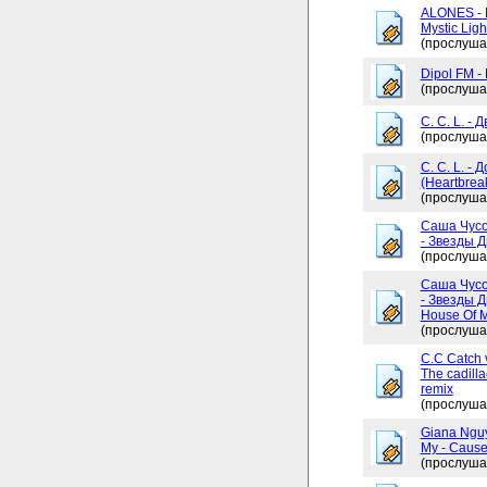
ALONES - 
Mystic Ligh
(прослуша
Dipol FM -
(прослуша
C. C. L. - 
(прослуша
C. C. L. -
(Heartbrea
(прослуша
Саша Чусо
- Звезды Д
(прослуша
Саша Чусо
- Звезды Д
House Of My
(прослуша
C.C Catch v
The cadilla
remix
(прослуша
Giana Ngu
My - Cause
(прослуша