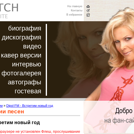
На главную
Контакты
В избранное
биография
дискография
видео
кавер версии
интервью
фотогалерея
автографы
гостевая
ии
»
Dipol FM - Встретим новый год
ии песен
третим новый год
браузере не установлен Флеш, прослушивание