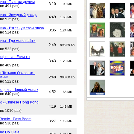
ика - Ты стал другим
3:10
1.09 МБ
но 491 раз)
тика - Звездный дождь
4:49
1.66 МБ
но 515 раз)
ика - Взгляну в твои глаза
3:35
1.24 МБ
но 514 раз)
ика - Где мене найти
2:49
998.59 Кб
но 522 раз)
офеева - Если ты
3:43
1.29 МБ
но 489 раз)
и Татьяна Овисенко -
ченки
2:48
988.80 Кб
но 522 раз)
одель - Черный монах
4:52
1.68 МБ
но 640 раз)
g - Chinese Hong Kong
4:19
1.49 МБ
но 1010 раз)
 Remix - Easy Boom
3:27
1.19 МБ
но 538 раз)
alo Do Ciala