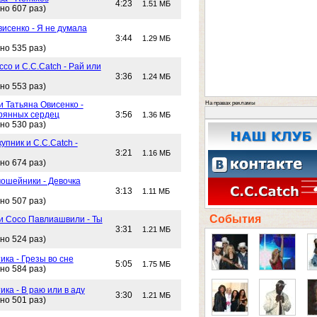
4:23
1.51 МБ
но 607 раз)
исенко - Я не думала
3:44
1.29 МБ
но 535 раз)
со и C.C.Catch - Рай или
3:36
1.24 МБ
но 553 раз)
На правах рекламы
и Татьяна Овисенко -
рянных сердец
3:56
1.36 МБ
но 530 раз)
упник и C.C.Catch -
3:21
1.16 МБ
но 674 раз)
ошейники - Девочка
3:13
1.11 МБ
но 507 раз)
События
 и Сосо Павлиашвили - Ты
3:31
1.21 МБ
но 524 раз)
ика - Грезы во сне
5:05
1.75 МБ
но 584 раз)
ика - В раю или в аду
3:30
1.21 МБ
но 501 раз)