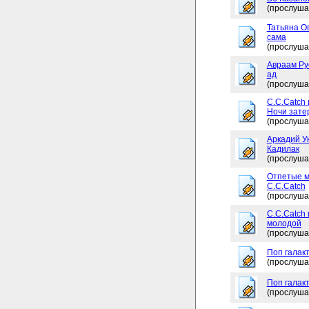
(прослуша
Татьяна Ов
сама
(прослуша
Авраам Рус
ад
(прослуша
C.C.Catch 
Ночи зате
(прослуша
Аркадий Ук
Кадилак
(прослуша
Отпетые м
C.C.Catch
(прослуша
C.C.Catch
молодой
(прослуша
Поп галакт
(прослуша
Поп галакт
(прослуша