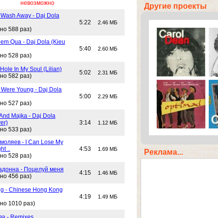
невозможно
Другие проекты
 Wash Away - Daj Dola
5:22
2.46 МБ
но 588 раз)
em Qua - Daj Dola (Kieu
5:40
2.60 МБ
но 528 раз)
Hole In My Soul (Lilian)
5:02
2.31 МБ
но 582 раз)
Were Young - Daj Dola
5:00
2.29 МБ
но 527 раз)
And Majka - Daj Dola
er)
3:14
1.12 МБ
но 533 раз)
моляев - I Can Lose My
ht ..
4:53
1.69 МБ
Реклама...
но 528 раз)
адонна - Поцелуй меня
4:15
1.46 МБ
но 456 раз)
g - Chinese Hong Kong
4:19
1.49 МБ
но 1010 раз)
ва - Remixes