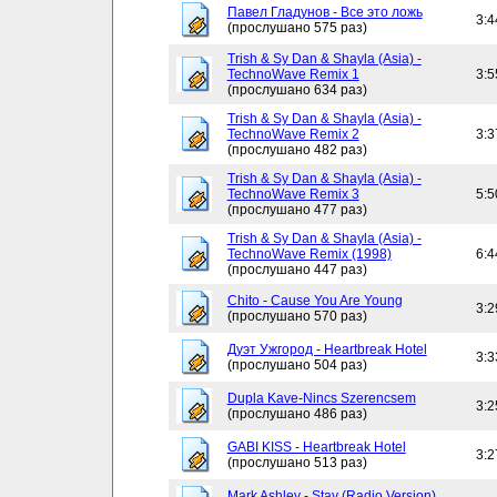
Павел Гладунов - Все это ложь
3:4
(прослушано 575 раз)
Trish & Sy Dan & Shayla (Asia) -
TechnoWave Remix 1
3:5
(прослушано 634 раз)
Trish & Sy Dan & Shayla (Asia) -
TechnoWave Remix 2
3:3
(прослушано 482 раз)
Trish & Sy Dan & Shayla (Asia) -
TechnoWave Remix 3
5:5
(прослушано 477 раз)
Trish & Sy Dan & Shayla (Asia) -
TechnoWave Remix (1998)
6:4
(прослушано 447 раз)
Chito - Cause You Are Young
3:2
(прослушано 570 раз)
Дуэт Ужгород - Heartbreak Hotel
3:3
(прослушано 504 раз)
Dupla Kave-Nincs Szerencsem
3:2
(прослушано 486 раз)
GABI KISS - Heartbreak Hotel
3:2
(прослушано 513 раз)
Mark Ashley - Stay (Radio Version)