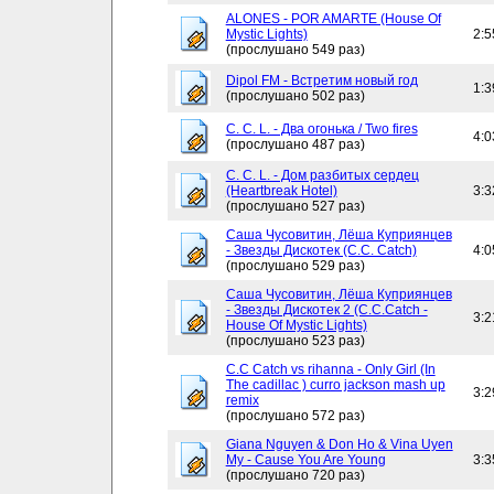
ALONES - POR AMARTE (House Of
Mystic Lights)
2:5
(прослушано 549 раз)
Dipol FM - Встретим новый год
1:3
(прослушано 502 раз)
C. C. L. - Два огонька / Two fires
4:0
(прослушано 487 раз)
C. C. L. - Дом разбитых сердец
(Heartbreak Hotel)
3:3
(прослушано 527 раз)
Саша Чусовитин, Лёша Куприянцев
- Звезды Дискотек (C.C. Catch)
4:0
(прослушано 529 раз)
Саша Чусовитин, Лёша Куприянцев
- Звезды Дискотек 2 (C.C.Catch -
3:2
House Of Mystic Lights)
(прослушано 523 раз)
C.C Catch vs rihanna - Only Girl (In
The cadillac ) curro jackson mash up
3:2
remix
(прослушано 572 раз)
Giana Nguyen & Don Ho & Vina Uyen
My - Cause You Are Young
3:3
(прослушано 720 раз)