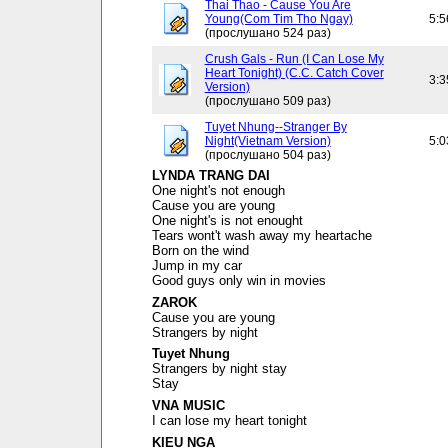
Thai Thao - Cause You Are
Young(Com Tim Tho Ngay)
5:5
(прослушано 524 раз)
Crush Gals - Run (I Can Lose My
Heart Tonight) (C.C. Catch Cover
3:3
Version)
(прослушано 509 раз)
Tuyet Nhung--Stranger By
Night(Vietnam Version)
5:0
(прослушано 504 раз)
LYNDA TRANG DAI
One night's not enough
Cause you are young
One night's is not enought
Tears wont't wash away my heartache
Born on the wind
Jump in my car
Good guys only win in movies
ZAROK
Cause you are young
Strangers by night
Tuyet Nhung
Strangers by night stay
Stay
VNA MUSIC
I can lose my heart tonight
KIEU NGA