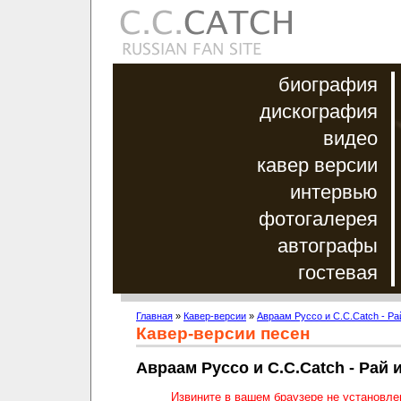
биография
дискография
видео
кавер версии
интервью
фотогалерея
автографы
гостевая
Главная
»
Кавер-версии
»
Авраам Руссо и C.C.Catch - Ра
Кавер-версии песен
Авраам Руссо и C.C.Catch - Рай 
Извините в вашем браузере не установл