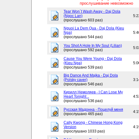
прослушивание невозможно
Tear Won`t Wash Away - Daj Dola
(Ngoc Lan)
5:2
(прослушано 603 раз)
Nguoi La Dem Qua - Daj Dola (Kieu
Nga)
5:4
(прослушано 544 раз)
You Shot A Hole In My Soul (Lilian)
5:0
(прослушано 592 раз)
Cause You Were Young - Daj Dola
(Kieu Nga)
5:0
(прослушано 539 раз)
Big Dance And Majka - Daj Dola
(Polsky caver)
3:1
(прослушано 546 раз)
Кирилл Немоляев - I Can Lose My
Heart Tonight ..
4:5
(прослушано 536 раз)
Русская Мадонна - Поцелуй меня
4:1
(прослушано 465 раз)
Cally Kwong - Chinese Hong Kong
Version
4:1
(прослушано 1033 раз)