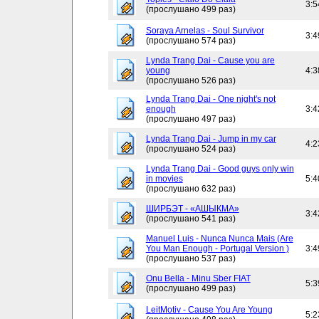
3:5
(прослушано 499 раз)
Soraya Arnelas - Soul Survivor
3:4
(прослушано 574 раз)
Lynda Trang Dai - Cause you are
young
4:3
(прослушано 526 раз)
Lynda Trang Dai - One night's not
enough
3:4
(прослушано 497 раз)
Lynda Trang Dai - Jump in my car
4:2
(прослушано 524 раз)
Lynda Trang Dai - Good guys only win
in movies
5:4
(прослушано 632 раз)
ШИРБЭТ - «АШЫКМА»
3:4
(прослушано 541 раз)
Manuel Luis - Nunca Nunca Mais (Are
You Man Enough - Portugal Version )
3:4
(прослушано 537 раз)
Onu Bella - Minu Sber FIAT
5:3
(прослушано 499 раз)
LeitMotiv - Cause You Are Young
5:2