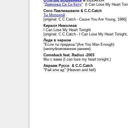
Отпетые мошенники
& CCCATCH
"
Девчонка Си Си Кетч
" (I Can Lose My Heart Toni
Сосо Павлиашвили & C.C.Catch
Ты Молодой
[original: C.C.Catch - Cause You Are Young, 1986]
Кирилл Немоляев
I Can Lose My Heart Tonight
[original: C.C.Catch - I Can Lose My Heart Tonight
Леди в черном
"Если ты придешь"(Are You Man Enough)
(неопубликованное раннее)
Comeback feat. Radius -2003
Мы с вами (I can lose my heart tonight.)
Авраам Руссо & C.C.Catch
"Рай или ад" (Heaven and hell)