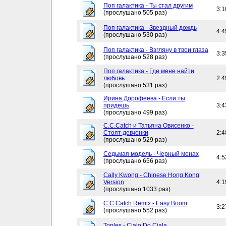
Поп галактика - Ты стал другим
3:1
(прослушано 505 раз)
Поп галактика - Звездный дождь
4:4
(прослушано 530 раз)
Поп галактика - Взгляну в твои глаза
3:3
(прослушано 528 раз)
Поп галактика - Где мене найти
любовь
2:4
(прослушано 531 раз)
Ирина Дорофеева - Если ты
придешь
3:4
(прослушано 499 раз)
C.C.Catch и Татьяна Овисенко -
Стоят девченки
2:4
(прослушано 529 раз)
Седьмая модель - Черный монах
4:5
(прослушано 656 раз)
Cally Kwong - Chinese Hong Kong
Version
4:1
(прослушано 1033 раз)
C.C.Catch Remix - Easy Boom
3:2
(прослушано 552 раз)
Toples - Cialo Do Ciala