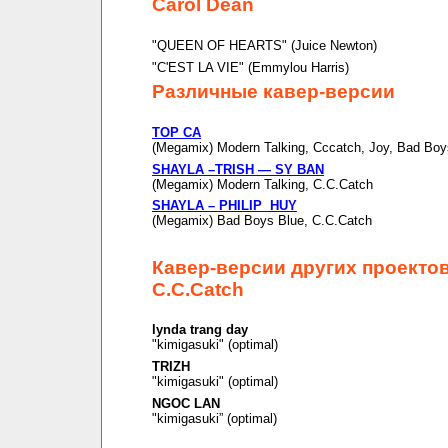
Carol Dean
"QUEEN OF HEARTS" (Juice Newton)
"C'EST LA VIE" (Emmylou Harris)
Различные кавер-версии
TOP CA
(Megamix) Modern Talking, Cccatch, Joy, Bad Boy
SHAYLA –TRISH — SY BAN
(Megamix) Modern Talking, C.C.Catch
SHAYLA – PHILIP HUY
(Megamix) Bad Boys Blue, C.C.Catch
Кавер-версии других проекто
C.C.Catch
lynda trang day
"kimigasuki" (optimal)
TRIZH
"kimigasuki" (optimal)
NGOC LAN
"kimigasuki” (optimal)