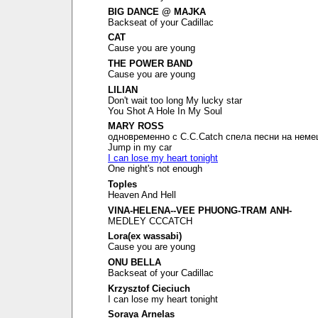
BIG DANCE @ MAJKA
Backseat of your Cadillac
CAT
Cause you are young
THE POWER BAND
Cause you are young
LILIAN
Don't wait too long My lucky star
You Shot A Hole In My Soul
MARY ROSS
одновременно с C.C.Catch спела песни на неме
Jump in my car
I can lose my heart tonight
One night's not enough
Toples
Heaven And Hell
VINA-HELENA--VEE PHUONG-TRAM ANH-
MEDLEY CCCATCH
Lora(ex wassabi)
Cause you are young
ONU BELLA
Backseat of your Cadillac
Krzysztof Cieciuch
I can lose my heart tonight
Soraya Arnelas