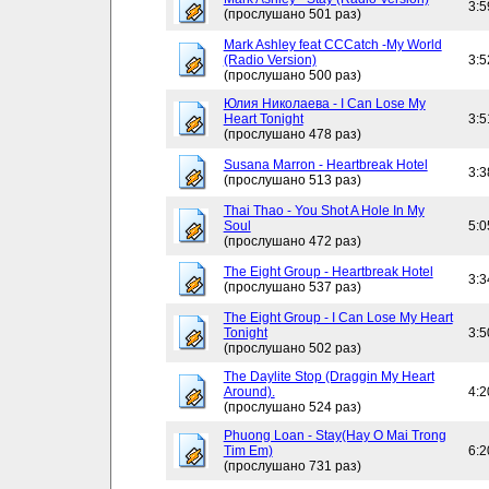
3:5
(прослушано 501 раз)
Mark Ashley feat CCCatch -My World
(Radio Version)
3:5
(прослушано 500 раз)
Юлия Николаева - I Can Lose My
Heart Tonight
3:5
(прослушано 478 раз)
Susana Marron - Heartbreak Hotel
3:3
(прослушано 513 раз)
Thai Thao - You Shot A Hole In My
Soul
5:0
(прослушано 472 раз)
The Eight Group - Heartbreak Hotel
3:3
(прослушано 537 раз)
The Eight Group - I Can Lose My Heart
Tonight
3:5
(прослушано 502 раз)
The Daylite Stop (Draggin My Heart
Around).
4:2
(прослушано 524 раз)
Phuong Loan - Stay(Hay O Mai Trong
Tim Em)
6:2
(прослушано 731 раз)