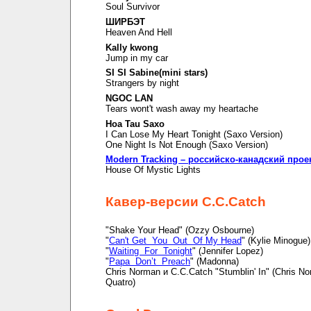
Soul Survivor
ШИРБЭТ
Heaven And Hell
Kally kwong
Jump in my car
SI SI Sabine(mini stars)
Strangers by night
NGOC LAN
Tears wont't wash away my heartache
Hoa Tau Saxo
I Can Lose My Heart Tonight (Saxo Version)
One Night Is Not Enough (Saxo Version)
Modern Tracking – российско-канадский прое
House Of Mystic Lights
Кавер-версии C.C.Catch
"Shake Your Head" (Ozzy Osbourne)
"
Can't Get You Out Of My Head
" (Kylie Minogue)
"
Waiting For Tonight
" (Jennifer Lopez)
"
Papa Don’t Preach
" (Madonna)
Chris Norman и C.C.Catch "Stumblin' In" (Chris N
Quatro)