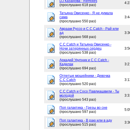
DJ Казанова - Remixes
4:2
(прослушано 618 раз)
Татьяна Овисенко - Я не думала
сама
3:4
(прослушано 550 раз)
Авраам Руссо и C.C.Catch - Рай или
ад
3:3
(прослушано 568 раз)
C.C.Catch и Татьяна Овисенко -
Ночи затерянных сердец
3:5
(прослушано 538 раз)
Аркадий Укупник и C.C.Catch -
Кадилак
3:2
(прослушано 694 раз)
Отпетые мошейники - Девочка
C.C.Catch
3:1
(прослушано 520 раз)
C.C.Catch и Сосо Павлиашвили - Ты
молодой
3:3
(прослушано 543 раз)
Поп галактика - Грезы во сне
5:0
(прослушано 597 раз)
Поп галактика - В раю или в аду
3:3
(прослушано 515 раз)