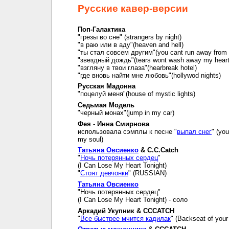
Русские кавер-версии
Поп-Галактика
"грезы во сне" (strangers by night)
"в раю или в аду"(heaven and hell)
"ты стал совсем другим"(you cant run away from i
"звездный дождь"(tears wont wash away my hear
"взгляну в твои глаза"(hearbreak hotel)
"где вновь найти мне любовь"(hollywod nights)
Русская Мадонна
"поцелуй меня"(house of mystic lights)
Седьмая Модель
"черный монах"(jump in my car)
Фея - Инна Смирнова
использовала сэмплы к песне "
выпал снег
" (you
my soul)
Татьяна Овсиенко
& C.C.Catch
"
Ночь потерянных сердец
"
(I Can Lose My Heart Tonight)
"
Стоят девчонки
" (RUSSIAN)
Татьяна Овсиенко
"Ночь потерянных сердец"
(I Can Lose My Heart Tonight) - соло
Аркадий Укупник & CCCATCH
"
Все быстрее мчится кадилак
" (Backseat of your 