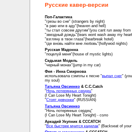
Русские кавер-версии
Поп-Галактика
"грезы во сне" (strangers by night)
"в раю или в аду"(heaven and hell)
"ты стал совсем другим"(you cant run away from i
"звездный дождь"(tears wont wash away my hear
"взгляну в твои глаза"(hearbreak hotel)
"где вновь найти мне любовь"(hollywod nights)
Русская Мадонна
"поцелуй меня"(house of mystic lights)
Седьмая Модель
"черный монах"(jump in my car)
Фея - Инна Смирнова
использовала сэмплы к песне "
выпал снег
" (you
my soul)
Татьяна Овсиенко
& C.C.Catch
"
Ночь потерянных сердец
"
(I Can Lose My Heart Tonight)
"
Стоят девчонки
" (RUSSIAN)
Татьяна Овсиенко
"Ночь потерянных сердец"
(I Can Lose My Heart Tonight) - соло
Аркадий Укупник & CCCATCH
"
Все быстрее мчится кадилак
" (Backseat of your 