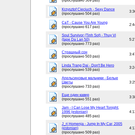
(прослушано 509 раз)
Krzysztof Cieciuch - Sexy Dance
3:3
(прослушано 504 раз)
CaT - Cause You Are Young
2:4
(прослушано 617 раз)
Soul Survivor (Tinh Sot) - Thuy Vi
(tape Da Lan 50)
5:2
(прослушано 773 раз)
Страшный сон
3:4
(прослушано 503 раз)
Linda Trang Dai - Don't Be Hero
3:2
(прослушано 539 раз)
Апельсиновые мальчики - Белые
Цветы
3:2
(прослушано 733 раз)
Еще один кавер
3:3
(прослушано 551 раз)
Jam - I Can Lose My Heart Tonight,
1996 (estonian)
4:1
(прослушано 485 раз)
J_ri Homenja - Jump In My Car, 2005
(estonian)
4:1
(прослушано 509 раз)