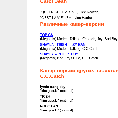
Carol Dean
"QUEEN OF HEARTS" (Juice Newton)
"C'EST LA VIE" (Emmylou Harris)
Различные кавер-версии
TOP CA
(Megamix) Modern Talking, Cccatch, Joy, Bad Boy
SHAYLA –TRISH — SY BAN
(Megamix) Modern Talking, C.C.Catch
SHAYLA – PHILIP HUY
(Megamix) Bad Boys Blue, C.C.Catch
Кавер-версии других проекто
C.C.Catch
lynda trang day
"kimigasuki" (optimal)
TRIZH
"kimigasuki" (optimal)
NGOC LAN
"kimigasuki” (optimal)