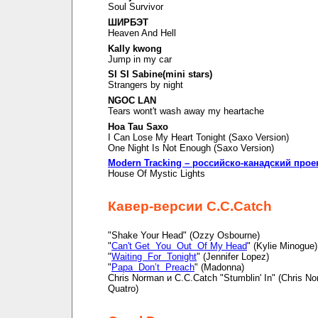
Soul Survivor
ШИРБЭТ
Heaven And Hell
Kally kwong
Jump in my car
SI SI Sabine(mini stars)
Strangers by night
NGOC LAN
Tears wont't wash away my heartache
Hoa Tau Saxo
I Can Lose My Heart Tonight (Saxo Version)
One Night Is Not Enough (Saxo Version)
Modern Tracking – российско-канадский прое
House Of Mystic Lights
Кавер-версии C.C.Catch
"Shake Your Head" (Ozzy Osbourne)
"
Can't Get You Out Of My Head
" (Kylie Minogue)
"
Waiting For Tonight
" (Jennifer Lopez)
"
Papa Don’t Preach
" (Madonna)
Chris Norman и C.C.Catch "Stumblin' In" (Chris N
Quatro)