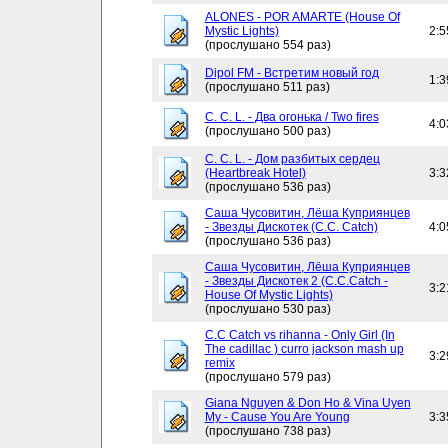
ALONES - POR AMARTE (House Of
Mystic Lights)
2:5
(прослушано 554 раз)
Dipol FM - Встретим новый год
1:3
(прослушано 511 раз)
C. C. L. - Два огонька / Two fires
4:0
(прослушано 500 раз)
C. C. L. - Дом разбитых сердец
(Heartbreak Hotel)
3:3
(прослушано 536 раз)
Саша Чусовитин, Лёша Куприянцев
- Звезды Дискотек (C.C. Catch)
4:0
(прослушано 536 раз)
Саша Чусовитин, Лёша Куприянцев
- Звезды Дискотек 2 (C.C.Catch -
3:2
House Of Mystic Lights)
(прослушано 530 раз)
C.C Catch vs rihanna - Only Girl (In
The cadillac ) curro jackson mash up
3:2
remix
(прослушано 579 раз)
Giana Nguyen & Don Ho & Vina Uyen
My - Cause You Are Young
3:3
(прослушано 738 раз)