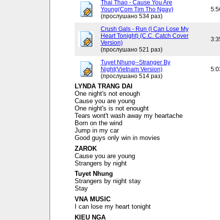
Thai Thao - Cause You Are
Young(Com Tim Tho Ngay)
5:5
(прослушано 534 раз)
Crush Gals - Run (I Can Lose My
Heart Tonight) (C.C. Catch Cover
3:3
Version)
(прослушано 521 раз)
Tuyet Nhung--Stranger By
Night(Vietnam Version)
5:0
(прослушано 514 раз)
LYNDA TRANG DAI
One night's not enough
Cause you are young
One night's is not enought
Tears wont't wash away my heartache
Born on the wind
Jump in my car
Good guys only win in movies
ZAROK
Cause you are young
Strangers by night
Tuyet Nhung
Strangers by night stay
Stay
VNA MUSIC
I can lose my heart tonight
KIEU NGA