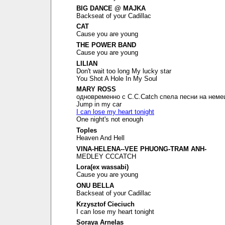
BIG DANCE @ MAJKA
Backseat of your Cadillac
CAT
Cause you are young
THE POWER BAND
Cause you are young
LILIAN
Don't wait too long My lucky star
You Shot A Hole In My Soul
MARY ROSS
одновременно с C.C.Catch спела песни на неме
Jump in my car
I can lose my heart tonight
One night's not enough
Toples
Heaven And Hell
VINA-HELENA--VEE PHUONG-TRAM ANH-
MEDLEY CCCATCH
Lora(ex wassabi)
Cause you are young
ONU BELLA
Backseat of your Cadillac
Krzysztof Cieciuch
I can lose my heart tonight
Soraya Arnelas