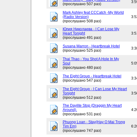
3:5
(прослушано 507 раз)
Mark Ashley feat CCCatch -My World
(Radio Version)
3:5
(прослушано 508 раз)
Юлия Николаева - I Can Lose My
Heart Tonight
3:5
(прослушано 491 раз)
Susana Marron - Heartbreak Hotel
3:3
(прослушано 525 раз)
Thai Thao - You Shot A Hole In My
Soul
5:0
(прослушано 480 раз)
The Eight Group - Heartbreak Hotel
3:3
(прослушано 547 раз)
The Eight Group - I Can Lose My Heart
Tonight
3:5
(прослушано 512 раз)
The Daylite Stop (Draggin My Heart
Around).
4:2
(прослушано 531 раз)
Phuong Loan - Stay(Hay O Mai Trong
Tim Em)
6:2
(прослушано 747 раз)