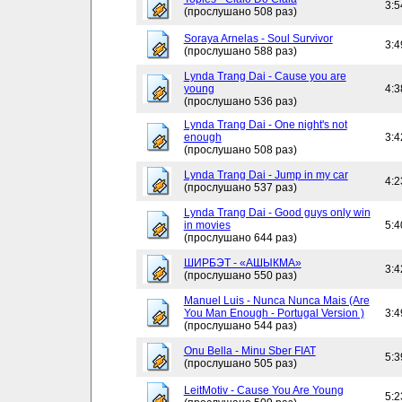
3:5
(прослушано 508 раз)
Soraya Arnelas - Soul Survivor
3:4
(прослушано 588 раз)
Lynda Trang Dai - Cause you are
young
4:3
(прослушано 536 раз)
Lynda Trang Dai - One night's not
enough
3:4
(прослушано 508 раз)
Lynda Trang Dai - Jump in my car
4:2
(прослушано 537 раз)
Lynda Trang Dai - Good guys only win
in movies
5:4
(прослушано 644 раз)
ШИРБЭТ - «АШЫКМА»
3:4
(прослушано 550 раз)
Manuel Luis - Nunca Nunca Mais (Are
You Man Enough - Portugal Version )
3:4
(прослушано 544 раз)
Onu Bella - Minu Sber FIAT
5:3
(прослушано 505 раз)
LeitMotiv - Cause You Are Young
5:2