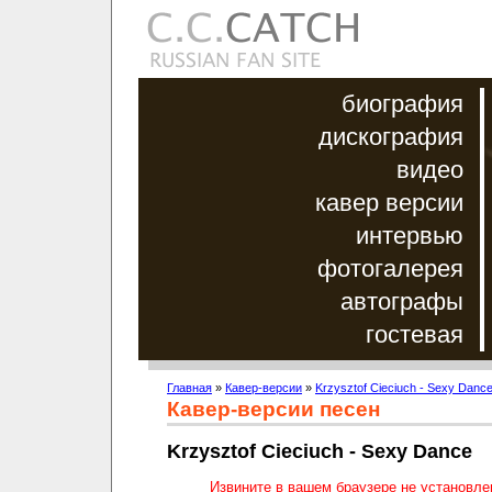
биография
дискография
видео
кавер версии
интервью
фотогалерея
автографы
гостевая
Главная
»
Кавер-версии
»
Krzysztof Cieciuch - Sexy Danc
Кавер-версии песен
Krzysztof Cieciuch - Sexy Dance
Извините в вашем браузере не установл