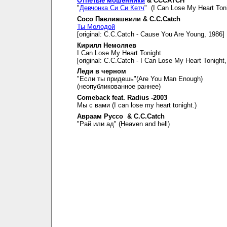
Отпетые мошенники
& CCCATCH
"
Девчонка Си Си Кетч
" (I Can Lose My Heart Toni
Сосо Павлиашвили & C.C.Catch
Ты Молодой
[original: C.C.Catch - Cause You Are Young, 1986]
Кирилл Немоляев
I Can Lose My Heart Tonight
[original: C.C.Catch - I Can Lose My Heart Tonight
Леди в черном
"Если ты придешь"(Are You Man Enough)
(неопубликованное раннее)
Comeback feat. Radius -2003
Мы с вами (I can lose my heart tonight.)
Авраам Руссо & C.C.Catch
"Рай или ад" (Heaven and hell)