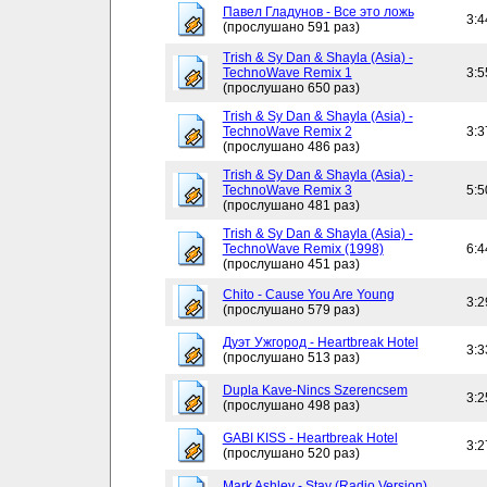
Павел Гладунов - Все это ложь
3:4
(прослушано 591 раз)
Trish & Sy Dan & Shayla (Asia) -
TechnoWave Remix 1
3:5
(прослушано 650 раз)
Trish & Sy Dan & Shayla (Asia) -
TechnoWave Remix 2
3:3
(прослушано 486 раз)
Trish & Sy Dan & Shayla (Asia) -
TechnoWave Remix 3
5:5
(прослушано 481 раз)
Trish & Sy Dan & Shayla (Asia) -
TechnoWave Remix (1998)
6:4
(прослушано 451 раз)
Chito - Cause You Are Young
3:2
(прослушано 579 раз)
Дуэт Ужгород - Heartbreak Hotel
3:3
(прослушано 513 раз)
Dupla Kave-Nincs Szerencsem
3:2
(прослушано 498 раз)
GABI KISS - Heartbreak Hotel
3:2
(прослушано 520 раз)
Mark Ashley - Stay (Radio Version)