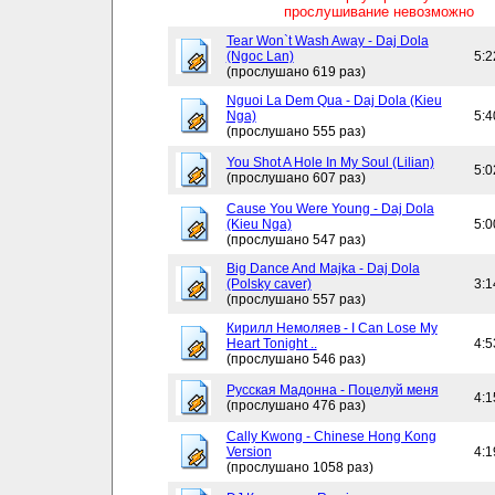
прослушивание невозможно
Tear Won`t Wash Away - Daj Dola
(Ngoc Lan)
5:2
(прослушано 619 раз)
Nguoi La Dem Qua - Daj Dola (Kieu
Nga)
5:4
(прослушано 555 раз)
You Shot A Hole In My Soul (Lilian)
5:0
(прослушано 607 раз)
Cause You Were Young - Daj Dola
(Kieu Nga)
5:0
(прослушано 547 раз)
Big Dance And Majka - Daj Dola
(Polsky caver)
3:1
(прослушано 557 раз)
Кирилл Немоляев - I Can Lose My
Heart Tonight ..
4:5
(прослушано 546 раз)
Русская Мадонна - Поцелуй меня
4:1
(прослушано 476 раз)
Cally Kwong - Chinese Hong Kong
Version
4:1
(прослушано 1058 раз)