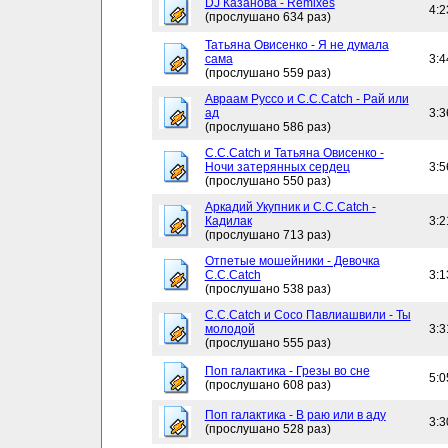
DJ Казанова - Remixes
4:2
(прослушано 634 раз)
Татьяна Овисенко - Я не думала
сама
3:4
(прослушано 559 раз)
Авраам Руссо и C.C.Catch - Рай или
ад
3:3
(прослушано 586 раз)
C.C.Catch и Татьяна Овисенко -
Ночи затерянных сердец
3:5
(прослушано 550 раз)
Аркадий Укупник и C.C.Catch -
Кадилак
3:2
(прослушано 713 раз)
Отпетые мошейники - Девочка
C.C.Catch
3:1
(прослушано 538 раз)
C.C.Catch и Сосо Павлиашвили - Ты
молодой
3:3
(прослушано 555 раз)
Поп галактика - Грезы во сне
5:0
(прослушано 608 раз)
Поп галактика - В раю или в аду
3:3
(прослушано 528 раз)