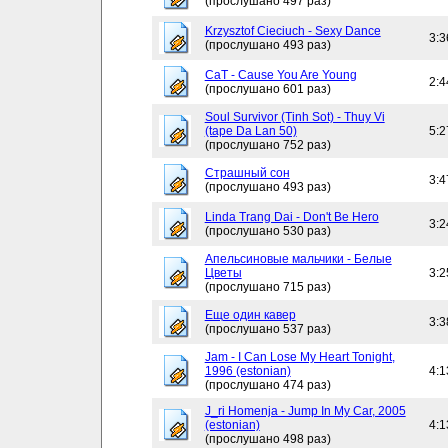
(прослушано 497 раз)
Krzysztof Cieciuch - Sexy Dance
3:3
(прослушано 493 раз)
CaT - Cause You Are Young
2:4
(прослушано 601 раз)
Soul Survivor (Tinh Sot) - Thuy Vi
(tape Da Lan 50)
5:2
(прослушано 752 раз)
Страшный сон
3:4
(прослушано 493 раз)
Linda Trang Dai - Don't Be Hero
3:2
(прослушано 530 раз)
Апельсиновые мальчики - Белые
Цветы
3:2
(прослушано 715 раз)
Еще один кавер
3:3
(прослушано 537 раз)
Jam - I Can Lose My Heart Tonight,
1996 (estonian)
4:1
(прослушано 474 раз)
J_ri Homenja - Jump In My Car, 2005
(estonian)
4:1
(прослушано 498 раз)