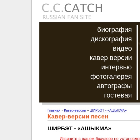
биография
дискография
видео
кавер версии
интервью
фотогалерея
автографы
гостевая
Главная
»
Кавер-версии
»
ШИРБЭТ - «АШЫКМА»
Кавер-версии песен
ШИРБЭТ - «АШЫКМА»
Извините в вашем браузере не установл