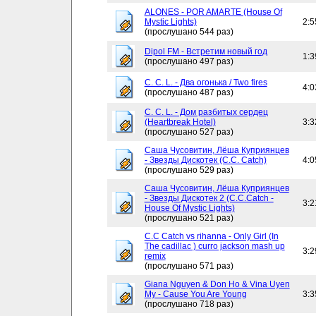
ALONES - POR AMARTE (House Of
Mystic Lights)
2:5
(прослушано 544 раз)
Dipol FM - Встретим новый год
1:3
(прослушано 497 раз)
C. C. L. - Два огонька / Two fires
4:0
(прослушано 487 раз)
C. C. L. - Дом разбитых сердец
(Heartbreak Hotel)
3:3
(прослушано 527 раз)
Саша Чусовитин, Лёша Куприянцев
- Звезды Дискотек (C.C. Catch)
4:0
(прослушано 529 раз)
Саша Чусовитин, Лёша Куприянцев
- Звезды Дискотек 2 (C.C.Catch -
3:2
House Of Mystic Lights)
(прослушано 521 раз)
C.C Catch vs rihanna - Only Girl (In
The cadillac ) curro jackson mash up
3:2
remix
(прослушано 571 раз)
Giana Nguyen & Don Ho & Vina Uyen
My - Cause You Are Young
3:3
(прослушано 718 раз)