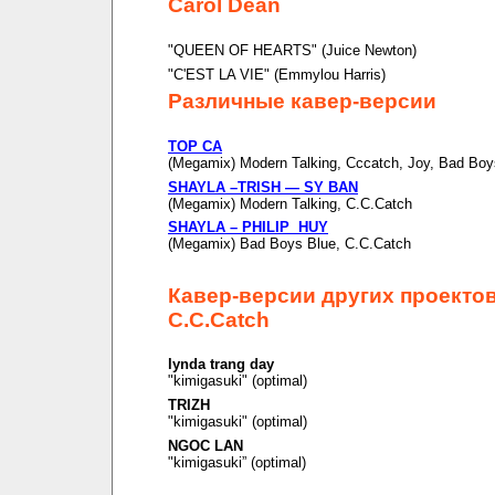
Carol Dean
"QUEEN OF HEARTS" (Juice Newton)
"C'EST LA VIE" (Emmylou Harris)
Различные кавер-версии
TOP CA
(Megamix) Modern Talking, Cccatch, Joy, Bad Boy
SHAYLA –TRISH — SY BAN
(Megamix) Modern Talking, C.C.Catch
SHAYLA – PHILIP HUY
(Megamix) Bad Boys Blue, C.C.Catch
Кавер-версии других проекто
C.C.Catch
lynda trang day
"kimigasuki" (optimal)
TRIZH
"kimigasuki" (optimal)
NGOC LAN
"kimigasuki” (optimal)