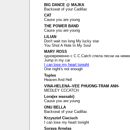
BIG DANCE @ MAJKA
Backseat of your Cadillac
CAT
Cause you are young
THE POWER BAND
Cause you are young
LILIAN
Don't wait too long My lucky star
You Shot A Hole In My Soul
MARY ROSS
одновременно с C.C.Catch спела песни на неме
Jump in my car
I can lose my heart tonight
One night's not enough
Toples
Heaven And Hell
VINA-HELENA--VEE PHUONG-TRAM ANH-
MEDLEY CCCATCH
Lora(ex wassabi)
Cause you are young
ONU BELLA
Backseat of your Cadillac
Krzysztof Cieciuch
I can lose my heart tonight
Soraya Arnelas