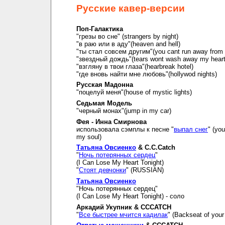
Русские кавер-версии
Поп-Галактика
"грезы во сне" (strangers by night)
"в раю или в аду"(heaven and hell)
"ты стал совсем другим"(you cant run away from i
"звездный дождь"(tears wont wash away my hear
"взгляну в твои глаза"(hearbreak hotel)
"где вновь найти мне любовь"(hollywod nights)
Русская Мадонна
"поцелуй меня"(house of mystic lights)
Седьмая Модель
"черный монах"(jump in my car)
Фея - Инна Смирнова
использовала сэмплы к песне "
выпал снег
" (you
my soul)
Татьяна Овсиенко
& C.C.Catch
"
Ночь потерянных сердец
"
(I Can Lose My Heart Tonight)
"
Стоят девчонки
" (RUSSIAN)
Татьяна Овсиенко
"Ночь потерянных сердец"
(I Can Lose My Heart Tonight) - соло
Аркадий Укупник & CCCATCH
"
Все быстрее мчится кадилак
" (Backseat of your 