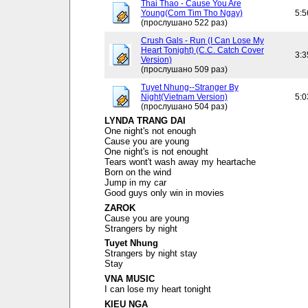
Thai Thao - Cause You Are
Young(Com Tim Tho Ngay)
5:5
(прослушано 522 раз)
Crush Gals - Run (I Can Lose My
Heart Tonight) (C.C. Catch Cover
3:3
Version)
(прослушано 509 раз)
Tuyet Nhung--Stranger By
Night(Vietnam Version)
5:0
(прослушано 504 раз)
LYNDA TRANG DAI
One night's not enough
Cause you are young
One night's is not enought
Tears wont't wash away my heartache
Born on the wind
Jump in my car
Good guys only win in movies
ZAROK
Cause you are young
Strangers by night
Tuyet Nhung
Strangers by night stay
Stay
VNA MUSIC
I can lose my heart tonight
KIEU NGA