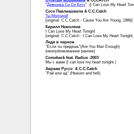
Отпетые мошенники
& CCCATCH
"
Девчонка Си Си Кетч
" (I Can Lose My Heart Toni
Сосо Павлиашвили & C.C.Catch
Ты Молодой
[original: C.C.Catch - Cause You Are Young, 1986]
Кирилл Немоляев
I Can Lose My Heart Tonight
[original: C.C.Catch - I Can Lose My Heart Tonight
Леди в черном
"Если ты придешь"(Are You Man Enough)
(неопубликованное раннее)
Comeback feat. Radius -2003
Мы с вами (I can lose my heart tonight.)
Авраам Руссо & C.C.Catch
"Рай или ад" (Heaven and hell)