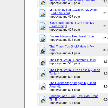
3:5
(прослушано 499 раз)
Mark Ashley feat CCCatch -My World
(Radio Version)
3:5
(прослушано 497 раз)
Юлия Николаева - I Can Lose My
Heart Tonight
3:5
(прослушано 477 раз)
Susana Marron - Heartbreak Hotel
3:3
(прослушано 513 раз)
Thai Thao - You Shot A Hole In My
Soul
5:0
(прослушано 471 раз)
The Eight Group - Heartbreak Hotel
3:3
(прослушано 536 раз)
The Eight Group - I Can Lose My Heart
Tonight
3:5
(прослушано 502 раз)
The Daylite Stop (Draggin My Heart
Around).
4:2
(прослушано 521 раз)
Phuong Loan - Stay(Hay O Mai Trong
Tim Em)
6:2
(прослушано 724 раз)