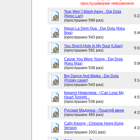
прослушивание невозможно
Tear Won`t Wash Away - Daj Dola
(Ngoc Lan)
5:2
(прослушано 599 раз)
Nguoi La Dem Qua - Daj Dola (Kieu
Nga)
5:4
(прослушано 543 раз)
You Shot A Hole In My Soul (Lilian)
5:0
(прослушано 591 раз)
Cause You Were Young - Daj Dola
(Kieu Nga)
5:0
(прослушано 538 раз)
Big Dance And Majka - Daj Dola
(Polsky caver)
3:1
(прослушано 543 раз)
Кирилл Немоляев - I Can Lose My
Heart Tonight ..
4:5
(прослушано 536 раз)
Русская Мадонна - Поцелуй меня
4:1
(прослушано 465 раз)
Cally Kwong - Chinese Hong Kong
Version
4:1
(прослушано 1031 раз)