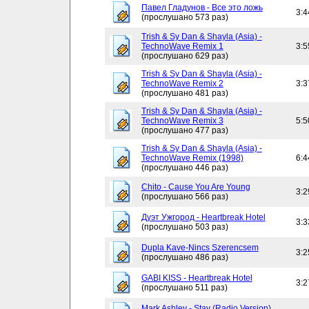
Павел Гладунов - Все это ложь
3:4
(прослушано 573 раз)
Trish & Sy Dan & Shayla (Asia) -
TechnoWave Remix 1
3:5
(прослушано 629 раз)
Trish & Sy Dan & Shayla (Asia) -
TechnoWave Remix 2
3:3
(прослушано 481 раз)
Trish & Sy Dan & Shayla (Asia) -
TechnoWave Remix 3
5:5
(прослушано 477 раз)
Trish & Sy Dan & Shayla (Asia) -
TechnoWave Remix (1998)
6:4
(прослушано 446 раз)
Chito - Cause You Are Young
3:2
(прослушано 566 раз)
Дуэт Ужгород - Heartbreak Hotel
3:3
(прослушано 503 раз)
Dupla Kave-Nincs Szerencsem
3:2
(прослушано 486 раз)
GABI KISS - Heartbreak Hotel
3:2
(прослушано 511 раз)
Mark Ashley - Stay (Radio Version)