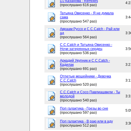
DJ Казанова - Remixes
4:2
(прослушано 616 раз)
Татьяна Овисенко - Я не думала
сама
3:4
(прослушано 547 раз)
Авраам Руссо и C.C.Catch - Рай или
ад
3:3
(прослушано 564 раз)
C.C.Catch и Татьяна Овисенко -
Ночи затерянных сердец
3:5
(прослушано 536 раз)
Аркадий Укупник и C.C.Catch -
Кадилак
3:2
(прослушано 691 раз)
Отпетые мошейники - Девочка
C.C.Catch
3:1
(прослушано 520 раз)
C.C.Catch и Сосо Павлиашвили - Ты
молодой
3:3
(прослушано 540 раз)
Поп галактика - Грезы во сне
5:0
(прослушано 597 раз)
Поп галактика - В раю или в аду
3:3
(прослушано 512 раз)