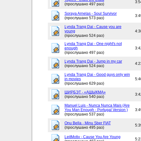
3:5
(прослушано 497 раз)
Soraya Arnelas - Soul Survivor
3:4
(прослушано 573 раз)
Lynda Trang Dai - Cause you are
young
4:3
(прослушано 524 раз)
Lynda Trang Dai - One night's not
enough
3:4
(прослушано 497 раз)
Lynda Trang Dai - Jump in my car
4:2
(прослушано 524 раз)
Lynda Trang Dai - Good guys only win
in movies
5:4
(прослушано 629 раз)
ШИРБЭТ - «АШЫКМА»
3:4
(прослушано 540 раз)
Manuel Luis - Nunca Nunca Mais (Are
You Man Enough - Portugal Version )
3:4
(прослушано 537 раз)
Onu Bella - Minu Sber FIAT
5:3
(прослушано 495 раз)
LeitMotiv - Cause You Are Young
5:2