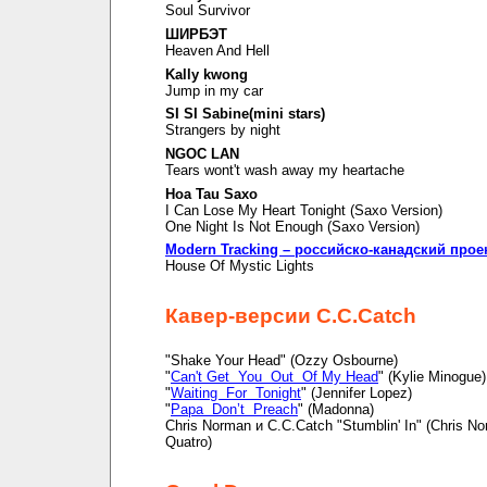
Soul Survivor
ШИРБЭТ
Heaven And Hell
Kally kwong
Jump in my car
SI SI Sabine(mini stars)
Strangers by night
NGOC LAN
Tears wont't wash away my heartache
Hoa Tau Saxo
I Can Lose My Heart Tonight (Saxo Version)
One Night Is Not Enough (Saxo Version)
Modern Tracking – российско-канадский прое
House Of Mystic Lights
Кавер-версии C.C.Catch
"Shake Your Head" (Ozzy Osbourne)
"
Can't Get You Out Of My Head
" (Kylie Minogue)
"
Waiting For Tonight
" (Jennifer Lopez)
"
Papa Don’t Preach
" (Madonna)
Chris Norman и C.C.Catch "Stumblin' In" (Chris N
Quatro)