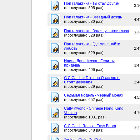
Поп галактика - Ты стал другим
3:1
(прослушано 505 раз)
Поп галактика - Звездный дождь
4:4
(прослушано 530 раз)
Поп галактика - Взгляну в твои глаза
3:3
(прослушано 528 раз)
Поп галактика - Где мене найти
любовь
2:4
(прослушано 529 раз)
Ирина Дорофеева - Если ты
придешь
3:4
(прослушано 496 раз)
C.C.Catch и Татьяна Овисенко -
Стоят девченки
2:4
(прослушано 529 раз)
Седьмая модель - Черный монах
4:5
(прослушано 652 раз)
Cally Kwong - Chinese Hong Kong
Version
4:1
(прослушано 1031 раз)
C.C.Catch Remix - Easy Boom
3:2
(прослушано 548 раз)
Toples - Cialo Do Ciala