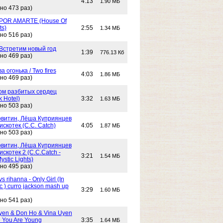
4:13
1.90 МБ
но 473 раз)
POR AMARTE (House Of
ts)
2:55
1.34 МБ
но 516 раз)
 Встретим новый год
1:39
776.13 Кб
но 469 раз)
Два огонька / Two fires
4:03
1.86 МБ
но 469 раз)
 Дом разбитых сердец
k Hotel)
3:32
1.63 МБ
но 503 раз)
витин, Лёша Куприянцев
искотек (C.C. Catch)
4:05
1.87 МБ
но 503 раз)
витин, Лёша Куприянцев
искотек 2 (C.C.Catch -
3:21
1.54 МБ
stic Lights)
но 495 раз)
s rihanna - Only Girl (In
c ) curro jackson mash up
3:29
1.60 МБ
но 541 раз)
yen & Don Ho & Vina Uyen
 You Are Young
3:35
1.64 МБ