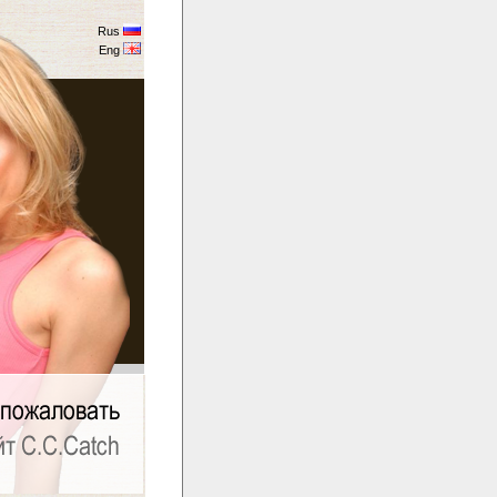
Rus
Eng