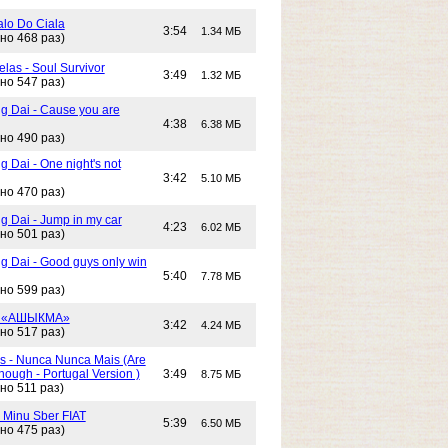
alo Do Ciala
3:54
1.34 МБ
но 468 раз)
las - Soul Survivor
3:49
1.32 МБ
но 547 раз)
g Dai - Cause you are
4:38
6.38 МБ
но 490 раз)
 Dai - One night's not
3:42
5.10 МБ
но 470 раз)
g Dai - Jump in my car
4:23
6.02 МБ
но 501 раз)
g Dai - Good guys only win
5:40
7.78 МБ
но 599 раз)
- «АШЫКМА»
3:42
4.24 МБ
но 517 раз)
s - Nunca Nunca Mais (Are
ough - Portugal Version )
3:49
8.75 МБ
но 511 раз)
- Minu Sber FIAT
5:39
6.50 МБ
но 475 раз)