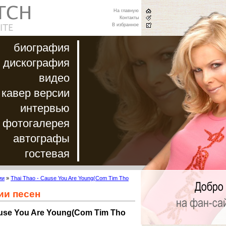
На главную
Контакты
В избранное
биография
дискография
видео
кавер версии
интервью
фотогалерея
автографы
гостевая
ии
»
Thai Thao - Cause You Are Young(Com Tim Tho
ии песен
ause You Are Young(Com Tim Tho