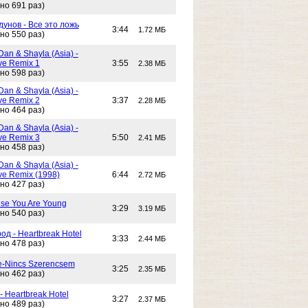
но 691 раз)
унов - Все это ложь
3:44
1.72 МБ
но 550 раз)
Dan & Shayla (Asia) -
e Remix 1
3:55
2.38 МБ
но 598 раз)
Dan & Shayla (Asia) -
e Remix 2
3:37
2.28 МБ
но 464 раз)
Dan & Shayla (Asia) -
e Remix 3
5:50
2.41 МБ
но 458 раз)
Dan & Shayla (Asia) -
e Remix (1998)
6:44
2.72 МБ
но 427 раз)
use You Are Young
3:29
3.19 МБ
но 540 раз)
од - Heartbreak Hotel
3:33
2.44 МБ
но 478 раз)
e-Nincs Szerencsem
3:25
2.35 МБ
но 462 раз)
- Heartbreak Hotel
3:27
2.37 МБ
но 489 раз)