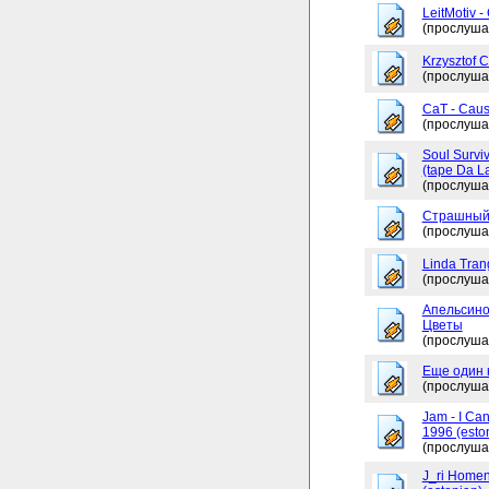
LeitMotiv 
(прослуша
Krzysztof 
(прослуша
CaT - Caus
(прослуша
Soul Surviv
(tape Da L
(прослуша
Страшный
(прослуша
Linda Tran
(прослуша
Апельсино
Цветы
(прослуша
Еще один 
(прослуша
Jam - I Ca
1996 (esto
(прослуша
J_ri Homen