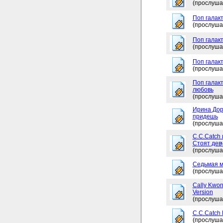
(прослуша
Поп галакт
(прослуша
Поп галак
(прослуша
Поп галакт
(прослуша
Поп галакт
любовь
(прослуша
Ирина Дор
придешь
(прослуша
C.C.Catch 
Стоят дев
(прослуша
Седьмая м
(прослуша
Cally Kwon
Version
(прослуша
C.C.Catch
(прослуша