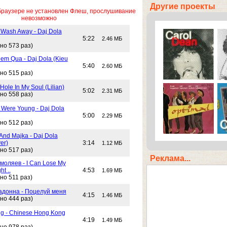
Другие проекты
браузере не установлен Флеш, прослушивание
невозможно
 Wash Away - Daj Dola
5:22
2.46 МБ
но 573 раз)
em Qua - Daj Dola (Kieu
5:40
2.60 МБ
но 515 раз)
Hole In My Soul (Lilian)
5:02
2.31 МБ
но 558 раз)
Were Young - Daj Dola
5:00
2.29 МБ
но 512 раз)
And Majka - Daj Dola
er)
3:14
1.12 МБ
но 517 раз)
Реклама...
моляев - I Can Lose My
ht ..
4:53
1.69 МБ
но 511 раз)
адонна - Поцелуй меня
4:15
1.46 МБ
но 444 раз)
g - Chinese Hong Kong
4:19
1.49 МБ