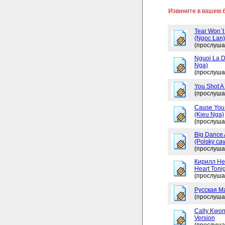
Извините в вашем 
Tear Won`t
(Ngoc Lan)
(прослуша
Nguoi La D
Nga)
(прослуша
You Shot A 
(прослуша
Cause You 
(Kieu Nga)
(прослуша
Big Dance 
(Polsky cav
(прослуша
Кирилл Не
Heart Tonig
(прослуша
Русская М
(прослуша
Cally Kwon
Version