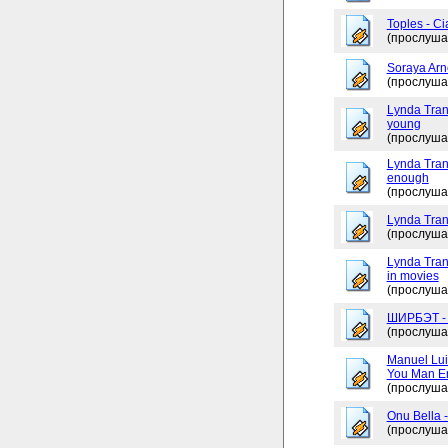
Toples - Ci
(прослуша
Soraya Arne
(прослуша
Lynda Tran
young
(прослуша
Lynda Trang
enough
(прослуша
Lynda Tran
(прослуша
Lynda Tran
in movies
(прослуша
ШИРБЭТ 
(прослуша
Manuel Lui
You Man En
(прослуша
Onu Bella 
(прослуша