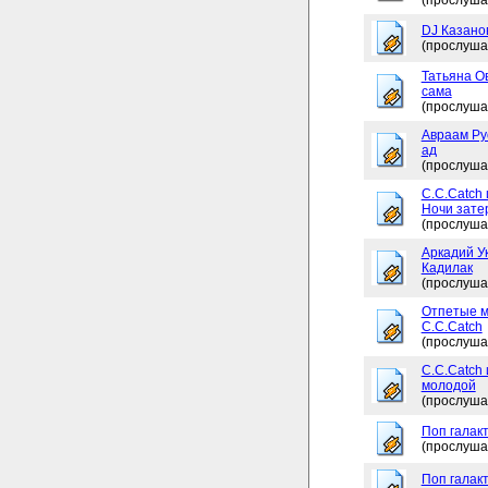
(прослуша
DJ Казано
(прослуша
Татьяна Ов
сама
(прослуша
Авраам Рус
ад
(прослуша
C.C.Catch 
Ночи зате
(прослуша
Аркадий Ук
Кадилак
(прослуша
Отпетые м
C.C.Catch
(прослуша
C.C.Catch
молодой
(прослуша
Поп галакт
(прослуша
Поп галакт