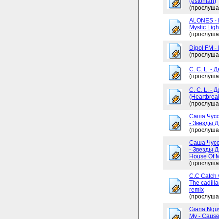
(estonian)
(прослуша
ALONES - 
Mystic Ligh
(прослуша
Dipol FM -
(прослуша
C. C. L. - 
(прослуша
C. C. L. -
(Heartbrea
(прослуша
Саша Чусо
- Звезды Д
(прослуша
Саша Чусо
- Звезды Д
House Of My
(прослуша
C.C Catch v
The cadilla
remix
(прослуша
Giana Ngu
My - Cause