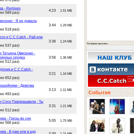
но 978 раз)
ва - Remixes
4:23
1.51 МБ
но 589 раз)
исенко - Я не думала
3:44
1.29 МБ
но 518 раз)
со и C.C.Catch - Рай или
3:36
1.24 МБ
На правах рекламы
но 537 раз)
и Татьяна Овисенко -
рянных сердец
3:56
1.36 МБ
но 512 раз)
упник и C.C.Catch -
3:21
1.16 МБ
но 652 раз)
ошейники - Девочка
3:13
1.11 МБ
События
но 493 раз)
 и Сосо Павлиашвили - Ты
3:31
1.21 МБ
но 512 раз)
ика - Грезы во сне
5:05
1.75 МБ
но 566 раз)
ика - В раю или в аду
3:30
1.21 МБ