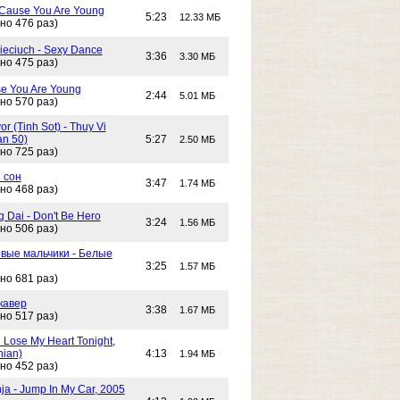
- Cause You Are Young
5:23
12.33 МБ
но 476 раз)
Cieciuch - Sexy Dance
3:36
3.30 МБ
но 475 раз)
e You Are Young
2:44
5.01 МБ
но 570 раз)
or (Tinh Sot) - Thuy Vi
an 50)
5:27
2.50 МБ
но 725 раз)
 сон
3:47
1.74 МБ
но 468 раз)
g Dai - Don't Be Hero
3:24
1.56 МБ
но 506 раз)
вые мальчики - Белые
3:25
1.57 МБ
но 681 раз)
кавер
3:38
1.67 МБ
но 517 раз)
n Lose My Heart Tonight,
nian)
4:13
1.94 МБ
но 452 раз)
ja - Jump In My Car, 2005