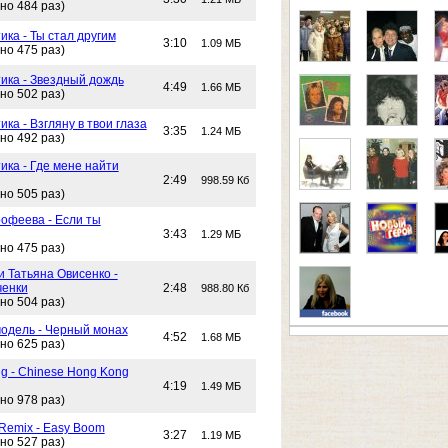
но 484 раз)
ика - Ты стал другим
3:10
1.09 МБ
но 475 раз)
тика - Звездный дождь
4:49
1.66 МБ
но 502 раз)
ика - Взгляну в твои глаза
3:35
1.24 МБ
но 492 раз)
ика - Где мене найти
2:49
998.59 Кб
но 505 раз)
офеева - Если ты
3:43
1.29 МБ
но 475 раз)
и Татьяна Овисенко -
ченки
2:48
988.80 Кб
но 504 раз)
одель - Черный монах
4:52
1.68 МБ
но 625 раз)
g - Chinese Hong Kong
4:19
1.49 МБ
но 978 раз)
 Remix - Easy Boom
3:27
1.19 МБ
но 527 раз)