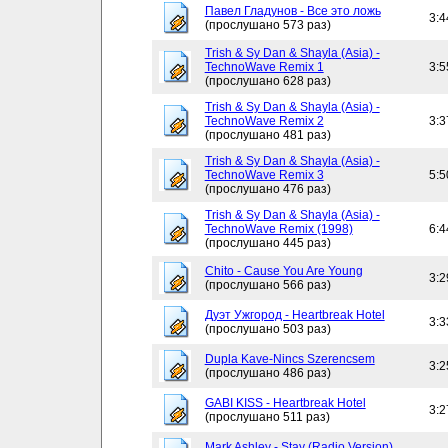
Павел Гладунов - Все это ложь
3:4
(прослушано 573 раз)
Trish & Sy Dan & Shayla (Asia) -
TechnoWave Remix 1
3:5
(прослушано 628 раз)
Trish & Sy Dan & Shayla (Asia) -
TechnoWave Remix 2
3:3
(прослушано 481 раз)
Trish & Sy Dan & Shayla (Asia) -
TechnoWave Remix 3
5:5
(прослушано 476 раз)
Trish & Sy Dan & Shayla (Asia) -
TechnoWave Remix (1998)
6:4
(прослушано 445 раз)
Chito - Cause You Are Young
3:2
(прослушано 566 раз)
Дуэт Ужгород - Heartbreak Hotel
3:3
(прослушано 503 раз)
Dupla Kave-Nincs Szerencsem
3:2
(прослушано 486 раз)
GABI KISS - Heartbreak Hotel
3:2
(прослушано 511 раз)
Mark Ashley - Stay (Radio Version)