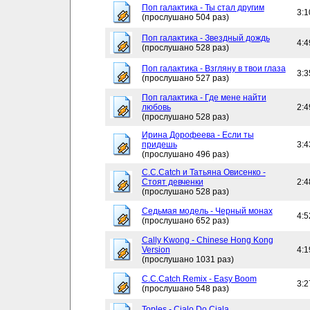
Поп галактика - Ты стал другим
3:1
(прослушано 504 раз)
Поп галактика - Звездный дождь
4:4
(прослушано 528 раз)
Поп галактика - Взгляну в твои глаза
3:3
(прослушано 527 раз)
Поп галактика - Где мене найти
любовь
2:4
(прослушано 528 раз)
Ирина Дорофеева - Если ты
придешь
3:4
(прослушано 496 раз)
C.C.Catch и Татьяна Овисенко -
Стоят девченки
2:4
(прослушано 528 раз)
Седьмая модель - Черный монах
4:5
(прослушано 652 раз)
Cally Kwong - Chinese Hong Kong
Version
4:1
(прослушано 1031 раз)
C.C.Catch Remix - Easy Boom
3:2
(прослушано 548 раз)
Toples - Cialo Do Ciala