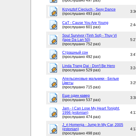
(прослушано 497 раз)
Krzysztof Cieciuch - Sexy Dance
3:3
(прослушано 493 раз)
CaT - Cause You Are Young
2:4
(прослушано 601 раз)
Soul Survivor (Tinh Sot) - Thuy Vi
(tape Da Lan 50)
5:2
(прослушано 752 раз)
Страшный сон
3:4
(прослушано 492 раз)
Linda Trang Dai - Don't Be Hero
3:2
(прослушано 529 раз)
Апельсиновые мальчики - Белые
Цветы
3:2
(прослушано 715 раз)
Еще один кавер
3:3
(прослушано 537 раз)
Jam - I Can Lose My Heart Tonight,
1996 (estonian)
4:1
(прослушано 474 раз)
J_ri Homenja - Jump In My Car, 2005
(estonian)
4:1
(прослушано 498 раз)