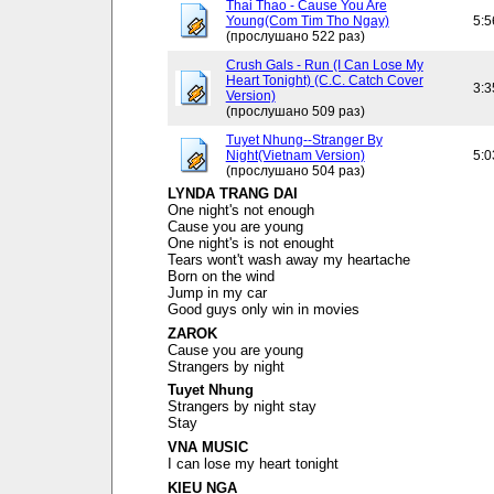
Thai Thao - Cause You Are
Young(Com Tim Tho Ngay)
5:5
(прослушано 522 раз)
Crush Gals - Run (I Can Lose My
Heart Tonight) (C.C. Catch Cover
3:3
Version)
(прослушано 509 раз)
Tuyet Nhung--Stranger By
Night(Vietnam Version)
5:0
(прослушано 504 раз)
LYNDA TRANG DAI
One night's not enough
Cause you are young
One night's is not enought
Tears wont't wash away my heartache
Born on the wind
Jump in my car
Good guys only win in movies
ZAROK
Cause you are young
Strangers by night
Tuyet Nhung
Strangers by night stay
Stay
VNA MUSIC
I can lose my heart tonight
KIEU NGA