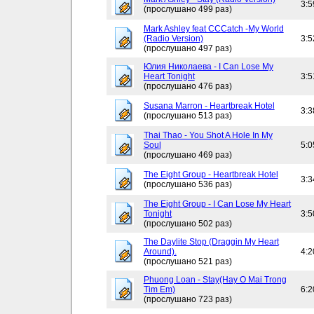
3:5
(прослушано 499 раз)
Mark Ashley feat CCCatch -My World
(Radio Version)
3:5
(прослушано 497 раз)
Юлия Николаева - I Can Lose My
Heart Tonight
3:5
(прослушано 476 раз)
Susana Marron - Heartbreak Hotel
3:3
(прослушано 513 раз)
Thai Thao - You Shot A Hole In My
Soul
5:0
(прослушано 469 раз)
The Eight Group - Heartbreak Hotel
3:3
(прослушано 536 раз)
The Eight Group - I Can Lose My Heart
Tonight
3:5
(прослушано 502 раз)
The Daylite Stop (Draggin My Heart
Around).
4:2
(прослушано 521 раз)
Phuong Loan - Stay(Hay O Mai Trong
Tim Em)
6:2
(прослушано 723 раз)