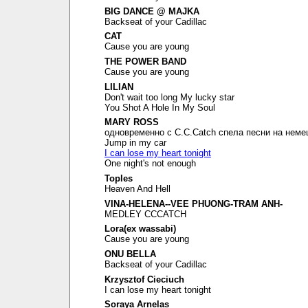
BIG DANCE @ MAJKA
Backseat of your Cadillac
CAT
Cause you are young
THE POWER BAND
Cause you are young
LILIAN
Don't wait too long My lucky star
You Shot A Hole In My Soul
MARY ROSS
одновременно с C.C.Catch спела песни на неме
Jump in my car
I can lose my heart tonight
One night's not enough
Toples
Heaven And Hell
VINA-HELENA--VEE PHUONG-TRAM ANH-
MEDLEY CCCATCH
Lora(ex wassabi)
Cause you are young
ONU BELLA
Backseat of your Cadillac
Krzysztof Cieciuch
I can lose my heart tonight
Soraya Arnelas