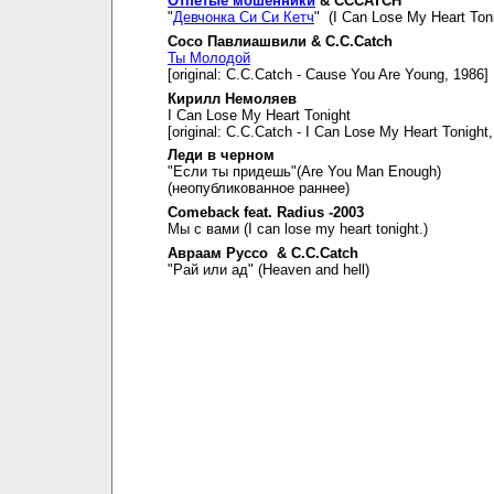
Отпетые мошенники
& CCCATCH
"
Девчонка Си Си Кетч
" (I Can Lose My Heart Toni
Сосо Павлиашвили & C.C.Catch
Ты Молодой
[original: C.C.Catch - Cause You Are Young, 1986]
Кирилл Немоляев
I Can Lose My Heart Tonight
[original: C.C.Catch - I Can Lose My Heart Tonight
Леди в черном
"Если ты придешь"(Are You Man Enough)
(неопубликованное раннее)
Comeback feat. Radius -2003
Мы с вами (I can lose my heart tonight.)
Авраам Руссо & C.C.Catch
"Рай или ад" (Heaven and hell)