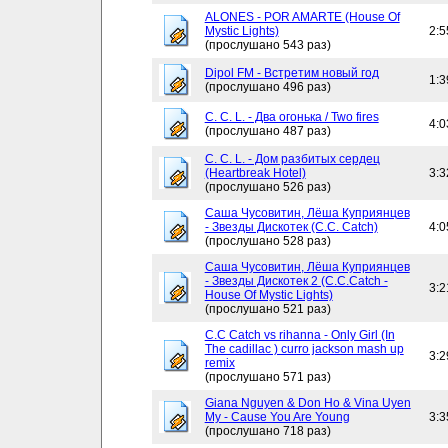
ALONES - POR AMARTE (House Of
Mystic Lights)
2:5
(прослушано 543 раз)
Dipol FM - Встретим новый год
1:3
(прослушано 496 раз)
C. C. L. - Два огонька / Two fires
4:0
(прослушано 487 раз)
C. C. L. - Дом разбитых сердец
(Heartbreak Hotel)
3:3
(прослушано 526 раз)
Саша Чусовитин, Лёша Куприянцев
- Звезды Дискотек (C.C. Catch)
4:0
(прослушано 528 раз)
Саша Чусовитин, Лёша Куприянцев
- Звезды Дискотек 2 (C.C.Catch -
3:2
House Of Mystic Lights)
(прослушано 521 раз)
C.C Catch vs rihanna - Only Girl (In
The cadillac ) curro jackson mash up
3:2
remix
(прослушано 571 раз)
Giana Nguyen & Don Ho & Vina Uyen
My - Cause You Are Young
3:3
(прослушано 718 раз)