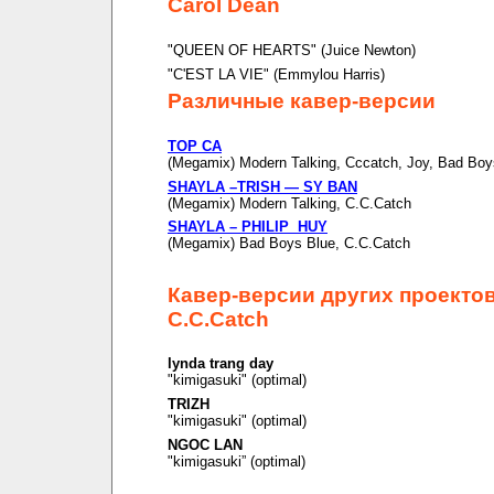
Carol Dean
"QUEEN OF HEARTS" (Juice Newton)
"C'EST LA VIE" (Emmylou Harris)
Различные кавер-версии
TOP CA
(Megamix) Modern Talking, Cccatch, Joy, Bad Boy
SHAYLA –TRISH — SY BAN
(Megamix) Modern Talking, C.C.Catch
SHAYLA – PHILIP HUY
(Megamix) Bad Boys Blue, C.C.Catch
Кавер-версии других проекто
C.C.Catch
lynda trang day
"kimigasuki" (optimal)
TRIZH
"kimigasuki" (optimal)
NGOC LAN
"kimigasuki” (optimal)