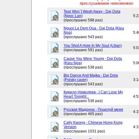
прослушивание невозможно
Tear Won`t Wash Away - Daj Dola
(Ngoc Lan)
5:2
(прослушано 598 раз)
Nguoi La Dem Qua - Daj Dola (Kieu
Nga)
5:4
(прослушано 543 раз)
You Shot A Hole In My Soul (Lilian)
5:0
(прослушано 591 раз)
Cause You Were Young - Daj Dola
(Kieu Nga)
5:0
(прослушано 538 раз)
Big Dance And Majka - Daj Dola
(Polsky caver)
3:1
(прослушано 543 раз)
Кирилл Немоляев - I Can Lose My
Heart Tonight ..
4:5
(прослушано 536 раз)
Русская Мадонна - Поцелуй меня
4:1
(прослушано 465 раз)
Cally Kwong - Chinese Hong Kong
Version
4:1
(прослушано 1031 раз)