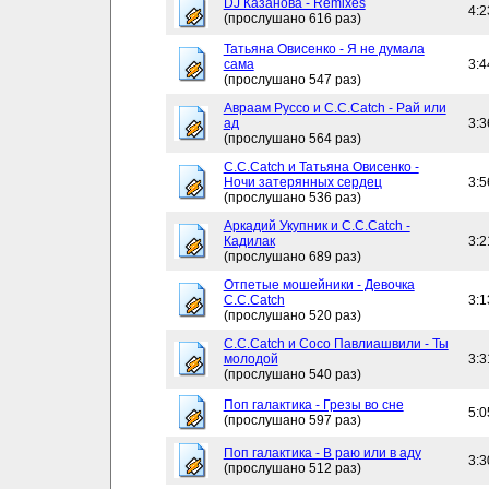
DJ Казанова - Remixes
4:2
(прослушано 616 раз)
Татьяна Овисенко - Я не думала
сама
3:4
(прослушано 547 раз)
Авраам Руссо и C.C.Catch - Рай или
ад
3:3
(прослушано 564 раз)
C.C.Catch и Татьяна Овисенко -
Ночи затерянных сердец
3:5
(прослушано 536 раз)
Аркадий Укупник и C.C.Catch -
Кадилак
3:2
(прослушано 689 раз)
Отпетые мошейники - Девочка
C.C.Catch
3:1
(прослушано 520 раз)
C.C.Catch и Сосо Павлиашвили - Ты
молодой
3:3
(прослушано 540 раз)
Поп галактика - Грезы во сне
5:0
(прослушано 597 раз)
Поп галактика - В раю или в аду
3:3
(прослушано 512 раз)