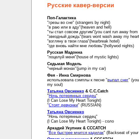
Русские кавер-версии
Поп-Галактика
"грезы во сне" (strangers by night)
"в раю или в аду"(heaven and hell)
"ты стал совсем другим"(you cant run away from i
"звездный дождь"(tears wont wash away my hear
"взгляну в твои глаза"(hearbreak hotel)
"где вновь найти мне любовь"(hollywod nights)
Русская Мадонна
"поцелуй меня"(house of mystic lights)
Седьмая Модель
"черный монах"(jump in my car)
Фея - Инна Смирнова
использовала сэмплы к песне "
выпал снег
" (you
my soul)
Татьяна Овсиенко
& C.C.Catch
"
Ночь потерянных сердец
"
(I Can Lose My Heart Tonight)
"
Стоят девчонки
" (RUSSIAN)
Татьяна Овсиенко
"Ночь потерянных сердец"
(I Can Lose My Heart Tonight) - соло
Аркадий Укупник & CCCATCH
"
Все быстрее мчится кадилак
" (Backseat of your 