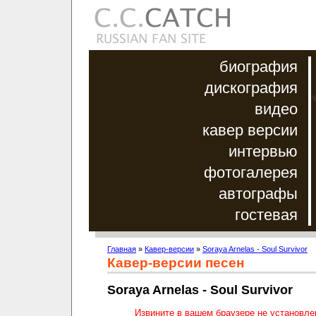
биография
дискография
видео
кавер версии
интервью
фотогалерея
автографы
гостевая
Главная
»
Кавер-версии
»
Soraya Arnelas - Soul Survivor
Кавер-версии песен
Soraya Arnelas - Soul Survivor
Извините в вашем браузере не установл