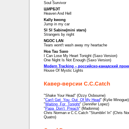
Soul Survivor
ШИРБЭТ
Heaven And Hell
Kally kwong
Jump in my car
SI SI Sabine(mini stars)
Strangers by night
NGOC LAN
Tears wont't wash away my heartache
Hoa Tau Saxo
I Can Lose My Heart Tonight (Saxo Version)
One Night Is Not Enough (Saxo Version)
Modern Tracking – российско-канадский прое
House Of Mystic Lights
Кавер-версии C.C.Catch
"Shake Your Head" (Ozzy Osbourne)
"
Can't Get You Out Of My Head
" (Kylie Minogue)
"
Waiting For Tonight
" (Jennifer Lopez)
"
Papa Don’t Preach
" (Madonna)
Chris Norman и C.C.Catch "Stumblin' In" (Chris N
Quatro)