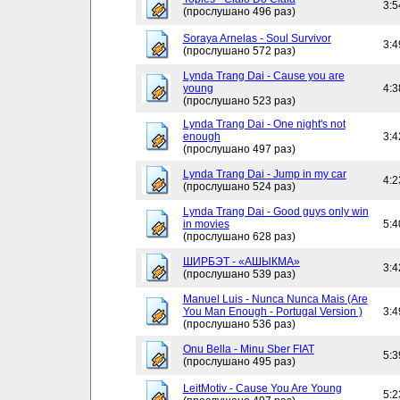
3:5
(прослушано 496 раз)
Soraya Arnelas - Soul Survivor
3:4
(прослушано 572 раз)
Lynda Trang Dai - Cause you are
young
4:3
(прослушано 523 раз)
Lynda Trang Dai - One night's not
enough
3:4
(прослушано 497 раз)
Lynda Trang Dai - Jump in my car
4:2
(прослушано 524 раз)
Lynda Trang Dai - Good guys only win
in movies
5:4
(прослушано 628 раз)
ШИРБЭТ - «АШЫКМА»
3:4
(прослушано 539 раз)
Manuel Luis - Nunca Nunca Mais (Are
You Man Enough - Portugal Version )
3:4
(прослушано 536 раз)
Onu Bella - Minu Sber FIAT
5:3
(прослушано 495 раз)
LeitMotiv - Cause You Are Young
5:2