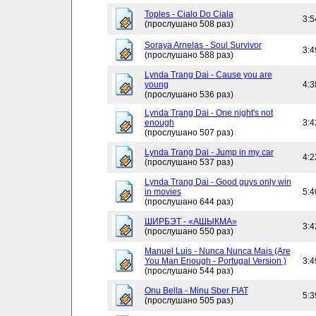
Toples - Cialo Do Ciala
3:5
(прослушано 508 раз)
Soraya Arnelas - Soul Survivor
3:4
(прослушано 588 раз)
Lynda Trang Dai - Cause you are
young
4:3
(прослушано 536 раз)
Lynda Trang Dai - One night's not
enough
3:4
(прослушано 507 раз)
Lynda Trang Dai - Jump in my car
4:2
(прослушано 537 раз)
Lynda Trang Dai - Good guys only win
in movies
5:4
(прослушано 644 раз)
ШИРБЭТ - «АШЫКМА»
3:4
(прослушано 550 раз)
Manuel Luis - Nunca Nunca Mais (Are
You Man Enough - Portugal Version )
3:4
(прослушано 544 раз)
Onu Bella - Minu Sber FIAT
5:3
(прослушано 505 раз)