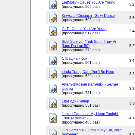
LeitMotiv - Cause You Are Young
5:2
(прослушано 509 раз)
Krzysztof Cieciuch - Sexy Dance
3:3
(прослушано 503 раз)
CaT - Cause You Are Young
2:4
(прослушано 617 раз)
Soul Survivor (Tinh Sot) - Thuy Vi
(tape Da Lan 50)
5:2
(прослушано 773 раз)
Страшный сон
3:4
(прослушано 501 раз)
Linda Trang Dai - Don't Be Hero
3:2
(прослушано 539 раз)
Апельсиновые мальчики - Белые
Цветы
3:2
(прослушано 731 раз)
Еще один кавер
3:3
(прослушано 551 раз)
Jam - I Can Lose My Heart Tonight,
1996 (estonian)
4:1
(прослушано 485 раз)
J_ri Homenja - Jump In My Car, 2005
(estonian)
4:1