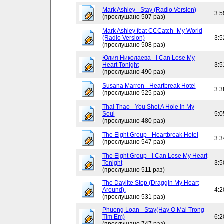
Mark Ashley - Stay (Radio Version)
3:5
(прослушано 507 раз)
Mark Ashley feat CCCatch -My World
(Radio Version)
3:5
(прослушано 508 раз)
Юлия Николаева - I Can Lose My
Heart Tonight
3:5
(прослушано 490 раз)
Susana Marron - Heartbreak Hotel
3:3
(прослушано 525 раз)
Thai Thao - You Shot A Hole In My
Soul
5:0
(прослушано 480 раз)
The Eight Group - Heartbreak Hotel
3:3
(прослушано 547 раз)
The Eight Group - I Can Lose My Heart
Tonight
3:5
(прослушано 511 раз)
The Daylite Stop (Draggin My Heart
Around).
4:2
(прослушано 531 раз)
Phuong Loan - Stay(Hay O Mai Trong
Tim Em)
6:2