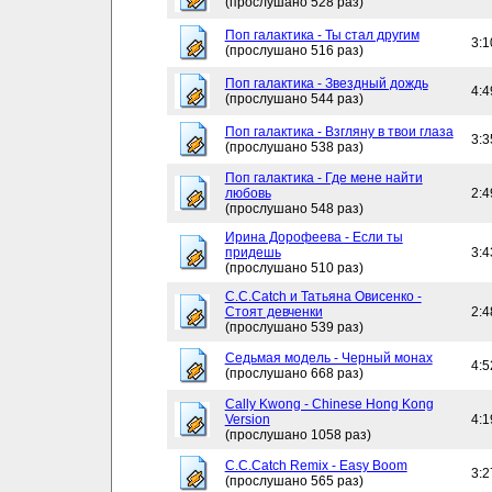
(прослушано 528 раз)
Поп галактика - Ты стал другим
3:1
(прослушано 516 раз)
Поп галактика - Звездный дождь
4:4
(прослушано 544 раз)
Поп галактика - Взгляну в твои глаза
3:3
(прослушано 538 раз)
Поп галактика - Где мене найти
любовь
2:4
(прослушано 548 раз)
Ирина Дорофеева - Если ты
придешь
3:4
(прослушано 510 раз)
C.C.Catch и Татьяна Овисенко -
Стоят девченки
2:4
(прослушано 539 раз)
Седьмая модель - Черный монах
4:5
(прослушано 668 раз)
Cally Kwong - Chinese Hong Kong
Version
4:1
(прослушано 1058 раз)
C.C.Catch Remix - Easy Boom
3:2
(прослушано 565 раз)