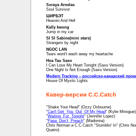
Soraya Arnelas
Soul Survivor
ШИРБЭТ
Heaven And Hell
Kally kwong
Jump in my car
SI SI Sabine(mini stars)
Strangers by night
NGOC LAN
Tears wont't wash away my heartache
Hoa Tau Saxo
I Can Lose My Heart Tonight (Saxo Version)
One Night Is Not Enough (Saxo Version)
Modern Tracking – российско-канадский прое
House Of Mystic Lights
Кавер-версии C.C.Catch
"Shake Your Head" (Ozzy Osbourne)
"
Can't Get You Out Of My Head
" (Kylie Minogue)
"
Waiting For Tonight
" (Jennifer Lopez)
"
Papa Don’t Preach
" (Madonna)
Chris Norman и C.C.Catch "Stumblin' In" (Chris N
Quatro)