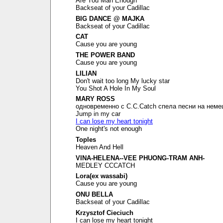
Are You Man Enough
Backseat of your Cadillac
BIG DANCE @ MAJKA
Backseat of your Cadillac
CAT
Cause you are young
THE POWER BAND
Cause you are young
LILIAN
Don't wait too long My lucky star
You Shot A Hole In My Soul
MARY ROSS
одновременно с C.C.Catch спела песни на неме
Jump in my car
I can lose my heart tonight
One night's not enough
Toples
Heaven And Hell
VINA-HELENA--VEE PHUONG-TRAM ANH-
MEDLEY CCCATCH
Lora(ex wassabi)
Cause you are young
ONU BELLA
Backseat of your Cadillac
Krzysztof Cieciuch
I can lose my heart tonight