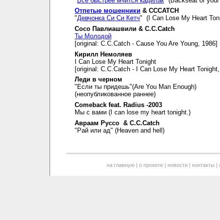
"
Все быстрее мчится кадилак
" (Backseat of your 
Отпетые мошенники
& CCCATCH
"
Девчонка Си Си Кетч
" (I Can Lose My Heart Toni
Сосо Павлиашвили & C.C.Catch
Ты Молодой
[original: C.C.Catch - Cause You Are Young, 1986]
Кирилл Немоляев
I Can Lose My Heart Tonight
[original: C.C.Catch - I Can Lose My Heart Tonight
Леди в черном
"Если ты придешь"(Are You Man Enough)
(неопубликованное раннее)
Comeback feat. Radius -2003
Мы с вами (I can lose my heart tonight.)
Авраам Руссо & C.C.Catch
"Рай или ад" (Heaven and hell)
на главную
|
о проекте
|
новости
|
контакты
|