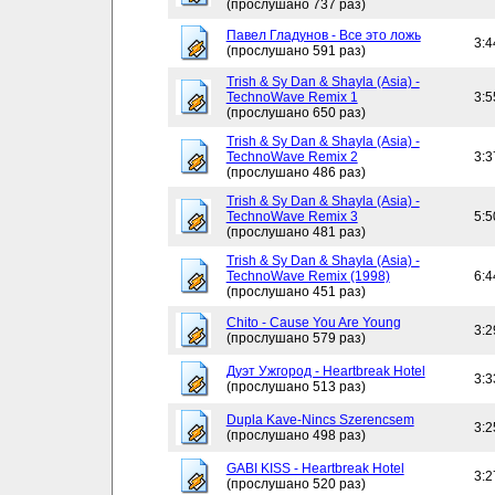
(прослушано 737 раз)
Павел Гладунов - Все это ложь
3:4
(прослушано 591 раз)
Trish & Sy Dan & Shayla (Asia) -
TechnoWave Remix 1
3:5
(прослушано 650 раз)
Trish & Sy Dan & Shayla (Asia) -
TechnoWave Remix 2
3:3
(прослушано 486 раз)
Trish & Sy Dan & Shayla (Asia) -
TechnoWave Remix 3
5:5
(прослушано 481 раз)
Trish & Sy Dan & Shayla (Asia) -
TechnoWave Remix (1998)
6:4
(прослушано 451 раз)
Chito - Cause You Are Young
3:2
(прослушано 579 раз)
Дуэт Ужгород - Heartbreak Hotel
3:3
(прослушано 513 раз)
Dupla Kave-Nincs Szerencsem
3:2
(прослушано 498 раз)
GABI KISS - Heartbreak Hotel
3:2
(прослушано 520 раз)