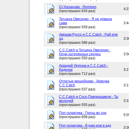
DJ Казанова - Remixes
4:2
(прослушано 634 раз)
Татьяна Овисенко - Я не думала
сама
3:4
(прослушано 559 раз)
Авраам Руссо и C.C.Catch - Рай или
ад
3:3
(прослушано 586 раз)
C.C.Catch и Татьяна Овисенко -
Ночи затерянных сердец
3:5
(прослушано 550 раз)
Аркадий Укупник и C.C.Catch -
Кадилак
3:2
(прослушано 712 раз)
Отпетые мошейники - Девочка
C.C.Catch
3:1
(прослушано 537 раз)
C.C.Catch и Сосо Павлиашвили - Ты
молодой
3:3
(прослушано 555 раз)
Поп галактика - Грезы во сне
5:0
(прослушано 608 раз)
Поп галактика - В раю или в аду
3:3