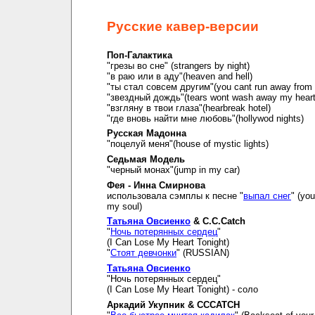
Русские кавер-версии
Поп-Галактика
"грезы во сне" (strangers by night)
"в раю или в аду"(heaven and hell)
"ты стал совсем другим"(you cant run away from i
"звездный дождь"(tears wont wash away my hear
"взгляну в твои глаза"(hearbreak hotel)
"где вновь найти мне любовь"(hollywod nights)
Русская Мадонна
"поцелуй меня"(house of mystic lights)
Седьмая Модель
"черный монах"(jump in my car)
Фея - Инна Смирнова
использовала сэмплы к песне "
выпал снег
" (you
my soul)
Татьяна Овсиенко
& C.C.Catch
"
Ночь потерянных сердец
"
(I Can Lose My Heart Tonight)
"
Стоят девчонки
" (RUSSIAN)
Татьяна Овсиенко
"Ночь потерянных сердец"
(I Can Lose My Heart Tonight) - соло
Аркадий Укупник & CCCATCH