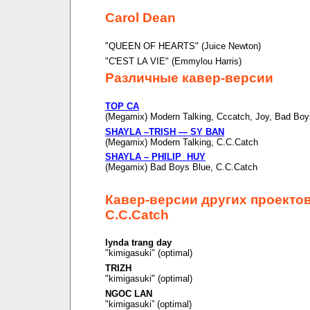
Carol Dean
"QUEEN OF HEARTS" (Juice Newton)
"C'EST LA VIE" (Emmylou Harris)
Различные кавер-версии
TOP CA
(Megamix) Modern Talking, Cccatch, Joy, Bad Boy
SHAYLA –TRISH — SY BAN
(Megamix) Modern Talking, C.C.Catch
SHAYLA – PHILIP HUY
(Megamix) Bad Boys Blue, C.C.Catch
Кавер-версии других проекто
C.C.Catch
lynda trang day
"kimigasuki" (optimal)
TRIZH
"kimigasuki" (optimal)
NGOC LAN
"kimigasuki” (optimal)