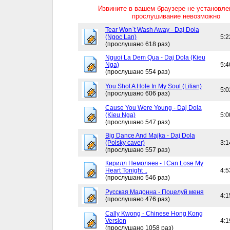
Извините в вашем браузере не установл
прослушивание невозможно
Tear Won`t Wash Away - Daj Dola
(Ngoc Lan)
5:2
(прослушано 618 раз)
Nguoi La Dem Qua - Daj Dola (Kieu
Nga)
5:4
(прослушано 554 раз)
You Shot A Hole In My Soul (Lilian)
5:0
(прослушано 606 раз)
Cause You Were Young - Daj Dola
(Kieu Nga)
5:0
(прослушано 547 раз)
Big Dance And Majka - Daj Dola
(Polsky caver)
3:1
(прослушано 557 раз)
Кирилл Немоляев - I Can Lose My
Heart Tonight ..
4:5
(прослушано 546 раз)
Русская Мадонна - Поцелуй меня
4:1
(прослушано 476 раз)
Cally Kwong - Chinese Hong Kong
Version
4:1
(прослушано 1058 раз)