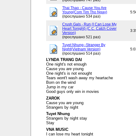
(прослушано 747 раз)
Thai Thao - Cause You Are
Young(Com Tim Tho Ngay)
5:5
(прослушано 534 раз)
Crush Gals - Run (I Can Lose My
Heart Tonight) (C.C. Catch Cover
3:3
Version)
(прослушано 521 раз)
Tuyet Nhung--Stranger By
Night(Vietnam Version)
5:0
(прослушано 514 раз)
LYNDA TRANG DAI
One night's not enough
Cause you are young
One night's is not enought
Tears wont't wash away my heartache
Born on the wind
Jump in my car
Good guys only win in movies
ZAROK
Cause you are young
Strangers by night
Tuyet Nhung
Strangers by night stay
Stay
VNA MUSIC
I can lose my heart tonight