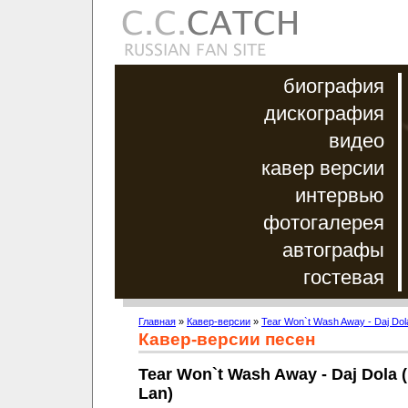
биография
дискография
видео
кавер версии
интервью
фотогалерея
автографы
гостевая
Главная
»
Кавер-версии
»
Tear Won`t Wash Away - Daj Dol
Кавер-версии песен
Tear Won`t Wash Away - Daj Dola 
Lan)