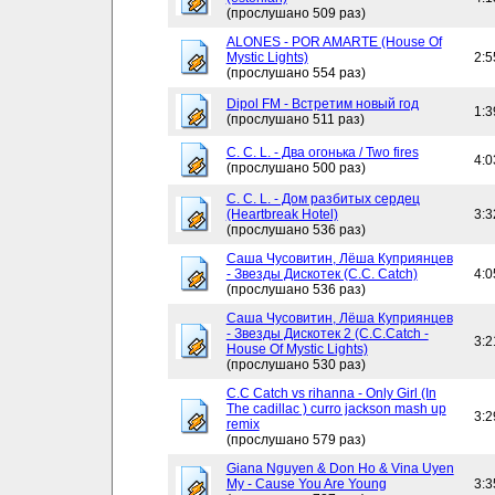
(прослушано 509 раз)
ALONES - POR AMARTE (House Of
Mystic Lights)
2:5
(прослушано 554 раз)
Dipol FM - Встретим новый год
1:3
(прослушано 511 раз)
C. C. L. - Два огонька / Two fires
4:0
(прослушано 500 раз)
C. C. L. - Дом разбитых сердец
(Heartbreak Hotel)
3:3
(прослушано 536 раз)
Саша Чусовитин, Лёша Куприянцев
- Звезды Дискотек (C.C. Catch)
4:0
(прослушано 536 раз)
Саша Чусовитин, Лёша Куприянцев
- Звезды Дискотек 2 (C.C.Catch -
3:2
House Of Mystic Lights)
(прослушано 530 раз)
C.C Catch vs rihanna - Only Girl (In
The cadillac ) curro jackson mash up
3:2
remix
(прослушано 579 раз)
Giana Nguyen & Don Ho & Vina Uyen
My - Cause You Are Young
3:3