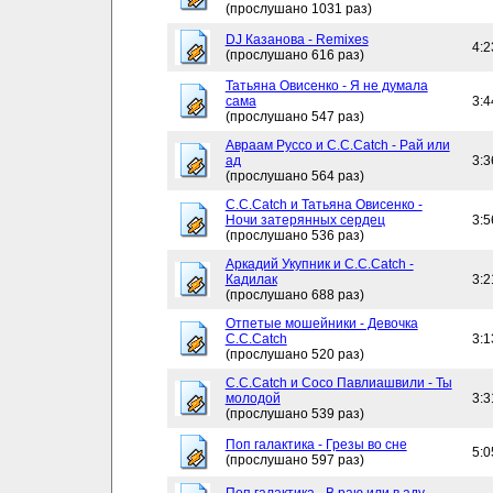
(прослушано 1031 раз)
DJ Казанова - Remixes
4:2
(прослушано 616 раз)
Татьяна Овисенко - Я не думала
сама
3:4
(прослушано 547 раз)
Авраам Руссо и C.C.Catch - Рай или
ад
3:3
(прослушано 564 раз)
C.C.Catch и Татьяна Овисенко -
Ночи затерянных сердец
3:5
(прослушано 536 раз)
Аркадий Укупник и C.C.Catch -
Кадилак
3:2
(прослушано 688 раз)
Отпетые мошейники - Девочка
C.C.Catch
3:1
(прослушано 520 раз)
C.C.Catch и Сосо Павлиашвили - Ты
молодой
3:3
(прослушано 539 раз)
Поп галактика - Грезы во сне
5:0
(прослушано 597 раз)