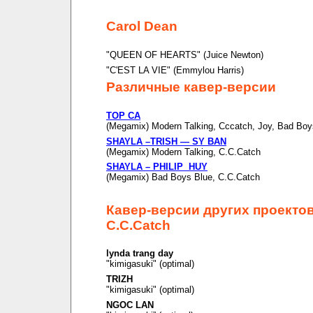
Carol Dean
"QUEEN OF HEARTS" (Juice Newton)
"C'EST LA VIE" (Emmylou Harris)
Различные кавер-версии
TOP CA
(Megamix) Modern Talking, Cccatch, Joy, Bad Boy
SHAYLA –TRISH — SY BAN
(Megamix) Modern Talking, C.C.Catch
SHAYLA – PHILIP HUY
(Megamix) Bad Boys Blue, C.C.Catch
Кавер-версии других проекто
C.C.Catch
lynda trang day
"kimigasuki" (optimal)
TRIZH
"kimigasuki" (optimal)
NGOC LAN