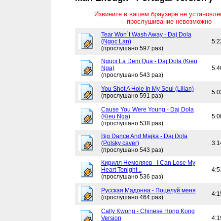
Извините в вашем браузере не установл
прослушивание невозможно
Tear Won`t Wash Away - Daj Dola
(Ngoc Lan)
5:2
(прослушано 597 раз)
Nguoi La Dem Qua - Daj Dola (Kieu
Nga)
5:4
(прослушано 543 раз)
You Shot A Hole In My Soul (Lilian)
5:0
(прослушано 591 раз)
Cause You Were Young - Daj Dola
(Kieu Nga)
5:0
(прослушано 538 раз)
Big Dance And Majka - Daj Dola
(Polsky caver)
3:1
(прослушано 543 раз)
Кирилл Немоляев - I Can Lose My
Heart Tonight ..
4:5
(прослушано 536 раз)
Русская Мадонна - Поцелуй меня
4:1
(прослушано 464 раз)
Cally Kwong - Chinese Hong Kong
Version
4:1