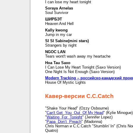
I can lose my heart tonight
Soraya Arnelas
Soul Survivor
ШИРБЭТ
Heaven And Hell
Kally kwong
Jump in my car
SI SI Sabine(mini stars)
Strangers by night
NGOC LAN
Tears wont't wash away my heartache
Hoa Tau Saxo
I Can Lose My Heart Tonight (Saxo Version)
One Night Is Not Enough (Saxo Version)
Modern Tracking – российско-канадский прое
House Of Mystic Lights
Кавер-версии C.C.Catch
"Shake Your Head" (Ozzy Osbourne)
"
Can't Get You Out Of My Head
" (Kylie Minogue)
"
Waiting For Tonight
" (Jennifer Lopez)
"
Papa Don’t Preach
" (Madonna)
Chris Norman и C.C.Catch "Stumblin' In" (Chris N
Quatro)