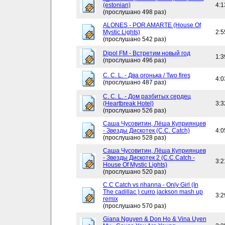
(estonian)
4:1
(прослушано 498 раз)
ALONES - POR AMARTE (House Of
Mystic Lights)
2:5
(прослушано 542 раз)
Dipol FM - Встретим новый год
1:3
(прослушано 496 раз)
C. C. L. - Два огонька / Two fires
4:0
(прослушано 487 раз)
C. C. L. - Дом разбитых сердец
(Heartbreak Hotel)
3:3
(прослушано 526 раз)
Саша Чусовитин, Лёша Куприянцев
- Звезды Дискотек (C.C. Catch)
4:0
(прослушано 528 раз)
Саша Чусовитин, Лёша Куприянцев
- Звезды Дискотек 2 (C.C.Catch -
3:2
House Of Mystic Lights)
(прослушано 520 раз)
C.C Catch vs rihanna - Only Girl (In
The cadillac ) curro jackson mash up
3:2
remix
(прослушано 570 раз)
Giana Nguyen & Don Ho & Vina Uyen