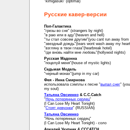
"kimigasuki” (optimal)
Русские кавер-версии
Поп-Галактика
"грезы во сне" (strangers by night)
"в раю или в аду"(heaven and hell)
"ты стал совсем другим"(you cant run away from i
"звездный дождь"(tears wont wash away my hear
"взгляну в твои глаза"(hearbreak hotel)
"где вновь найти мне любовь"(hollywod nights)
Русская Мадонна
"поцелуй меня"(house of mystic lights)
Седьмая Модель
"черный монах"(jump in my car)
Фея - Инна Смирнова
использовала сэмплы к песне "
выпал снег
" (you
my soul)
Татьяна Овсиенко
& C.C.Catch
"
Ночь потерянных сердец
"
(I Can Lose My Heart Tonight)
"
Стоят девчонки
" (RUSSIAN)
Татьяна Овсиенко
"Ночь потерянных сердец"
(I Can Lose My Heart Tonight) - соло
Аркадий Укупник & CCCATCH