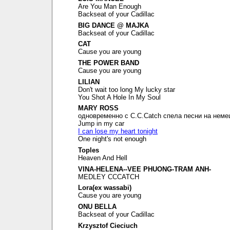
Are You Man Enough
Backseat of your Cadillac
BIG DANCE @ MAJKA
Backseat of your Cadillac
CAT
Cause you are young
THE POWER BAND
Cause you are young
LILIAN
Don't wait too long My lucky star
You Shot A Hole In My Soul
MARY ROSS
одновременно с C.C.Catch спела песни на неме
Jump in my car
I can lose my heart tonight
One night's not enough
Toples
Heaven And Hell
VINA-HELENA--VEE PHUONG-TRAM ANH-
MEDLEY CCCATCH
Lora(ex wassabi)
Cause you are young
ONU BELLA
Backseat of your Cadillac
Krzysztof Cieciuch