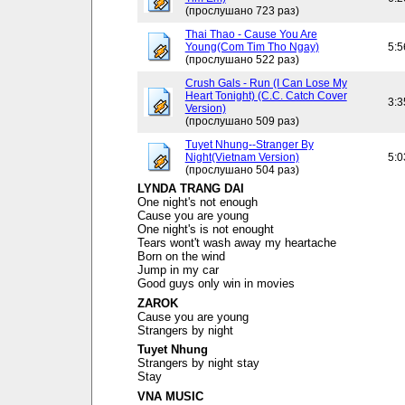
(прослушано 723 раз)
Thai Thao - Cause You Are
Young(Com Tim Tho Ngay)
5:5
(прослушано 522 раз)
Crush Gals - Run (I Can Lose My
Heart Tonight) (C.C. Catch Cover
3:3
Version)
(прослушано 509 раз)
Tuyet Nhung--Stranger By
Night(Vietnam Version)
5:0
(прослушано 504 раз)
LYNDA TRANG DAI
One night's not enough
Cause you are young
One night's is not enought
Tears wont't wash away my heartache
Born on the wind
Jump in my car
Good guys only win in movies
ZAROK
Cause you are young
Strangers by night
Tuyet Nhung
Strangers by night stay
Stay
VNA MUSIC