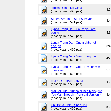
(прослушано 548 раз)
Toples - Cialo Do Ciala
3:5
(прослушано 496 раз)
Soraya Arnelas - Soul Survivor
3:4
(прослушано 571 раз)
Lynda Trang Dai - Cause you are
young
4:3
(прослушано 523 раз)
Lynda Trang Dai - One night's not
enough
3:4
(прослушано 496 раз)
Lynda Trang Dai - Jump in my car
4:2
(прослушано 524 раз)
Lynda Trang Dai - Good guys only win
in movies
5:4
(прослушано 628 раз)
ШИРБЭТ - «АШЫКМА»
3:4
(прослушано 539 раз)
Manuel Luis - Nunca Nunca Mais (Are
You Man Enough - Portugal Version )
3:4
(прослушано 535 раз)
Onu Bella - Minu Sber FIAT
5:3
(прослушано 495 раз)