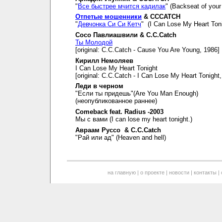
"
Все быстрее мчится кадилак
" (Backseat of your 
Отпетые мошенники
& CCCATCH
"
Девчонка Си Си Кетч
" (I Can Lose My Heart Toni
Сосо Павлиашвили & C.C.Catch
Ты Молодой
[original: C.C.Catch - Cause You Are Young, 1986]
Кирилл Немоляев
I Can Lose My Heart Tonight
[original: C.C.Catch - I Can Lose My Heart Tonight
Леди в черном
"Если ты придешь"(Are You Man Enough)
(неопубликованное раннее)
Comeback feat. Radius -2003
Мы с вами (I can lose my heart tonight.)
Авраам Руссо & C.C.Catch
"Рай или ад" (Heaven and hell)
на главную
|
о проекте
|
новости
|
контакты
|