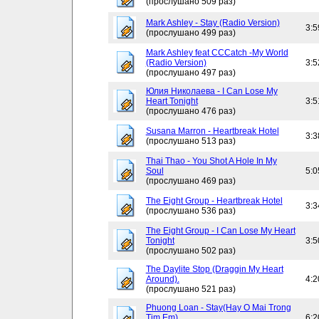
(прослушано 509 раз)
Mark Ashley - Stay (Radio Version)
3:5
(прослушано 499 раз)
Mark Ashley feat CCCatch -My World
(Radio Version)
3:5
(прослушано 497 раз)
Юлия Николаева - I Can Lose My
Heart Tonight
3:5
(прослушано 476 раз)
Susana Marron - Heartbreak Hotel
3:3
(прослушано 513 раз)
Thai Thao - You Shot A Hole In My
Soul
5:0
(прослушано 469 раз)
The Eight Group - Heartbreak Hotel
3:3
(прослушано 536 раз)
The Eight Group - I Can Lose My Heart
Tonight
3:5
(прослушано 502 раз)
The Daylite Stop (Draggin My Heart
Around).
4:2
(прослушано 521 раз)
Phuong Loan - Stay(Hay O Mai Trong
Tim Em)
6:2