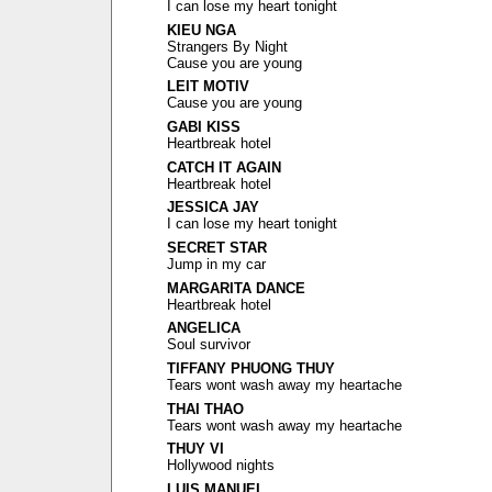
I can lose my heart tonight
KIEU NGA
Strangers By Night
Cause you are young
LEIT MOTIV
Cause you are young
GABI KISS
Heartbreak hotel
CATCH IT AGAIN
Heartbreak hotel
JESSICA JAY
I can lose my heart tonight
SECRET STAR
Jump in my car
MARGARITA DANCE
Heartbreak hotel
ANGELICA
Soul survivor
TIFFANY PHUONG THUY
Tears wont wash away my heartache
THAI THAO
Tears wont wash away my heartache
THUY VI
Hollywood nights
LUIS MANUEL