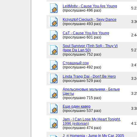
LeitMotiv - Cause You Are Young
5:2
(прослушано 496 раз)
Krzysztof Cieciuch - Sexy Dance
3:3
(прослушано 493 раз)
CaT - Cause You Are Young
2:4
(прослушано 601 раз)
Soul Survivor (Tinh Sot) - Thuy Vi
(tape Da Lan 50)
5:2
(прослушано 752 раз)
Страшный сон
3:4
(прослушано 492 раз)
Linda Trang Dai - Don't Be Hero
3:2
(прослушано 529 раз)
Апельсиновые мальчики - Белые
Цветы
3:2
(прослушано 715 раз)
Еще один кавер
3:3
(прослушано 537 раз)
Jam - I Can Lose My Heart Tonight,
1996 (estonian)
4:1
(прослушано 474 раз)
J_ri Homenja - Jump In My Car, 2005