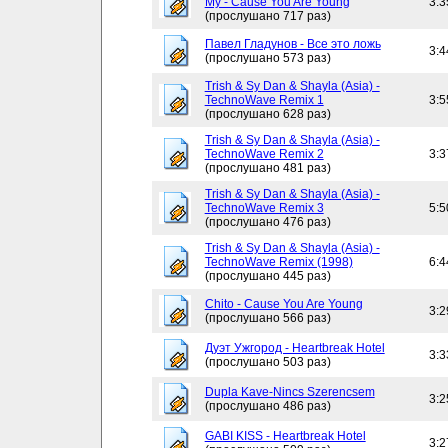
My - Cause You Are Young
3:3
(прослушано 717 раз)
Павел Гладунов - Все это ложь
3:4
(прослушано 573 раз)
Trish & Sy Dan & Shayla (Asia) -
TechnoWave Remix 1
3:5
(прослушано 628 раз)
Trish & Sy Dan & Shayla (Asia) -
TechnoWave Remix 2
3:3
(прослушано 481 раз)
Trish & Sy Dan & Shayla (Asia) -
TechnoWave Remix 3
5:5
(прослушано 476 раз)
Trish & Sy Dan & Shayla (Asia) -
TechnoWave Remix (1998)
6:4
(прослушано 445 раз)
Chito - Cause You Are Young
3:2
(прослушано 566 раз)
Дуэт Ужгород - Heartbreak Hotel
3:3
(прослушано 503 раз)
Dupla Kave-Nincs Szerencsem
3:2
(прослушано 486 раз)
GABI KISS - Heartbreak Hotel
3:2