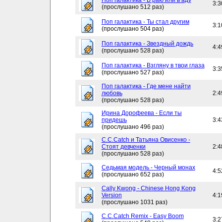
Поп галактика - В раю или в аду
3:3
(прослушано 512 раз)
Поп галактика - Ты стал другим
3:1
(прослушано 504 раз)
Поп галактика - Звездный дождь
4:4
(прослушано 528 раз)
Поп галактика - Взгляну в твои глаза
3:3
(прослушано 527 раз)
Поп галактика - Где мене найти
любовь
2:4
(прослушано 528 раз)
Ирина Дорофеева - Если ты
придешь
3:4
(прослушано 496 раз)
C.C.Catch и Татьяна Овисенко -
Стоят девченки
2:4
(прослушано 528 раз)
Седьмая модель - Черный монах
4:5
(прослушано 652 раз)
Cally Kwong - Chinese Hong Kong
Version
4:1
(прослушано 1031 раз)
C.C.Catch Remix - Easy Boom
3:2