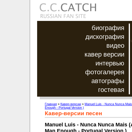
биография
дискография
видео
кавер версии
интервью
фотогалерея
автографы
гостевая
Главная
»
Кавер-версии
»
Manuel Luis - Nunca Nunca Mais
Enough - Portugal Version )
Кавер-версии песен
Manuel Luis - Nunca Nunca Mais (
Man Enough - Portugal Version )