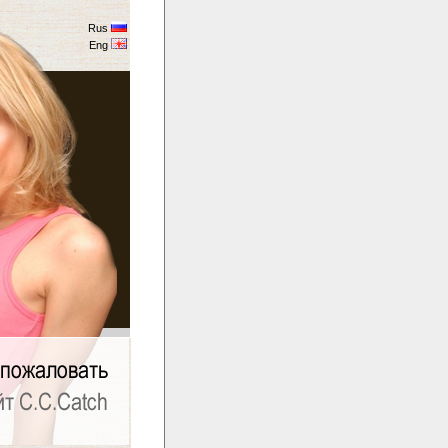
Rus
Eng