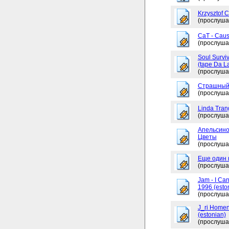
Krzysztof 
(прослуша
CaT - Caus
(прослуша
Soul Surviv
(tape Da L
(прослуша
Страшный
(прослуша
Linda Tran
(прослуша
Апельсино
Цветы
(прослуша
Еще один 
(прослуша
Jam - I Ca
1996 (esto
(прослуша
J_ri Homen
(estonian)
(прослуша