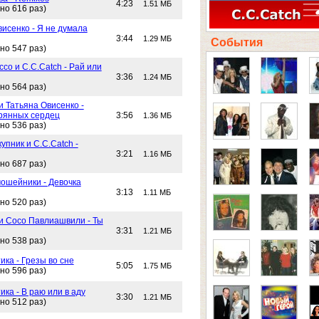
4:23
1.51 МБ
но 616 раз)
исенко - Я не думала
3:44
1.29 МБ
События
но 547 раз)
со и C.C.Catch - Рай или
3:36
1.24 МБ
но 564 раз)
и Татьяна Овисенко -
рянных сердец
3:56
1.36 МБ
но 536 раз)
упник и C.C.Catch -
3:21
1.16 МБ
но 687 раз)
ошейники - Девочка
3:13
1.11 МБ
но 520 раз)
 и Сосо Павлиашвили - Ты
3:31
1.21 МБ
но 538 раз)
ика - Грезы во сне
5:05
1.75 МБ
но 596 раз)
ика - В раю или в аду
3:30
1.21 МБ
но 512 раз)