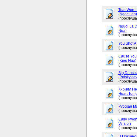
Tear Won`t
(Ngoc Lan)
(прослуша
Nguoi La D
Nga)
(прослуша
You Shot A 
(прослуша
Cause You 
(Kieu Nga)
(прослуша
Big Dance 
(Polsky cav
(прослуша
Кирилл Не
Heart Tonig
(прослуша
Русская М
(прослуша
Cally Kwon
Version
(прослуша
DJ Казано