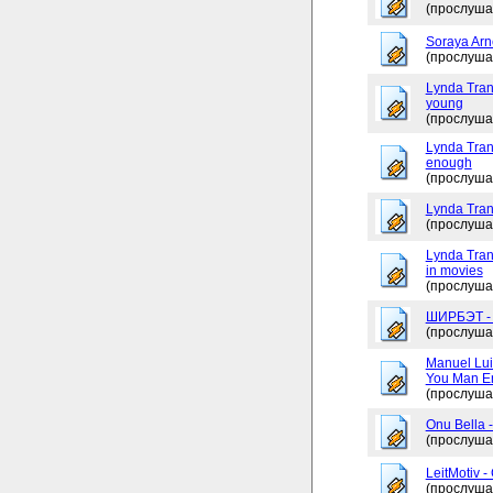
(прослуша
Soraya Arne
(прослуша
Lynda Tran
young
(прослуша
Lynda Trang
enough
(прослуша
Lynda Tran
(прослуша
Lynda Tran
in movies
(прослуша
ШИРБЭТ 
(прослуша
Manuel Lui
You Man En
(прослуша
Onu Bella 
(прослуша
LeitMotiv 
(прослуша