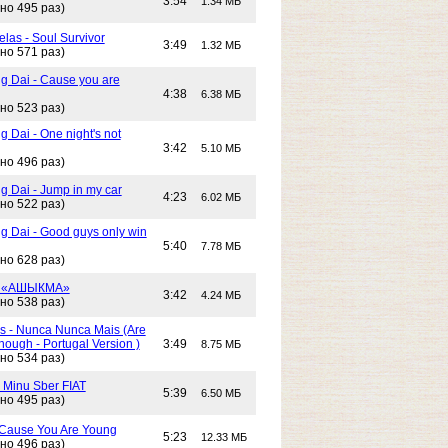
3:54
1.34 МБ
но 495 раз)
las - Soul Survivor
3:49
1.32 МБ
но 571 раз)
g Dai - Cause you are
4:38
6.38 МБ
но 523 раз)
 Dai - One night's not
3:42
5.10 МБ
но 496 раз)
g Dai - Jump in my car
4:23
6.02 МБ
но 522 раз)
g Dai - Good guys only win
5:40
7.78 МБ
но 628 раз)
- «АШЫКМА»
3:42
4.24 МБ
но 538 раз)
s - Nunca Nunca Mais (Are
ough - Portugal Version )
3:49
8.75 МБ
но 534 раз)
- Minu Sber FIAT
5:39
6.50 МБ
но 495 раз)
- Cause You Are Young
5:23
12.33 МБ
но 496 раз)