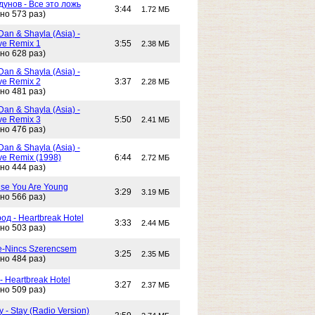
унов - Все это ложь
3:44
1.72 МБ
но 573 раз)
Dan & Shayla (Asia) -
e Remix 1
3:55
2.38 МБ
но 628 раз)
Dan & Shayla (Asia) -
e Remix 2
3:37
2.28 МБ
но 481 раз)
Dan & Shayla (Asia) -
e Remix 3
5:50
2.41 МБ
но 476 раз)
Dan & Shayla (Asia) -
e Remix (1998)
6:44
2.72 МБ
но 444 раз)
use You Are Young
3:29
3.19 МБ
но 566 раз)
од - Heartbreak Hotel
3:33
2.44 МБ
но 503 раз)
e-Nincs Szerencsem
3:25
2.35 МБ
но 484 раз)
- Heartbreak Hotel
3:27
2.37 МБ
но 509 раз)
 - Stay (Radio Version)