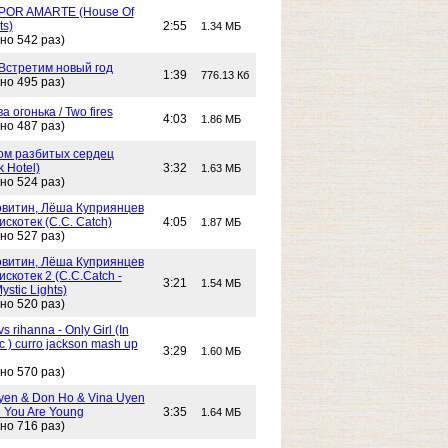
POR AMARTE (House Of
ts)
2:55
1.34 МБ
но 542 раз)
 Встретим новый год
1:39
776.13 Кб
но 495 раз)
Два огонька / Two fires
4:03
1.86 МБ
но 487 раз)
 Дом разбитых сердец
k Hotel)
3:32
1.63 МБ
но 524 раз)
витин, Лёша Куприянцев
искотек (C.C. Catch)
4:05
1.87 МБ
но 527 раз)
витин, Лёша Куприянцев
искотек 2 (C.C.Catch -
3:21
1.54 МБ
stic Lights)
но 520 раз)
s rihanna - Only Girl (In
c ) curro jackson mash up
3:29
1.60 МБ
но 570 раз)
yen & Don Ho & Vina Uyen
 You Are Young
3:35
1.64 МБ
но 716 раз)