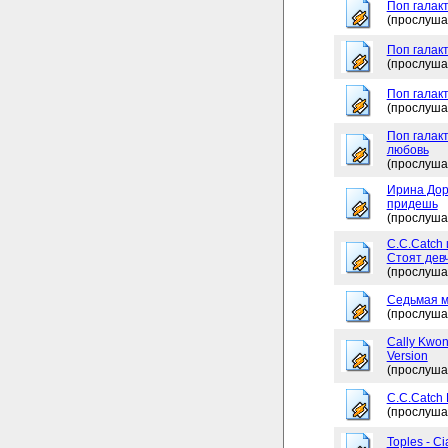
Поп галакт
(прослуша
Поп галак
(прослуша
Поп галакт
(прослуша
Поп галакт
любовь
(прослуша
Ирина Дор
придешь
(прослуша
C.C.Catch 
Стоят дев
(прослуша
Седьмая м
(прослуша
Cally Kwon
Version
(прослуша
C.C.Catch
(прослуша
Toples - Ci