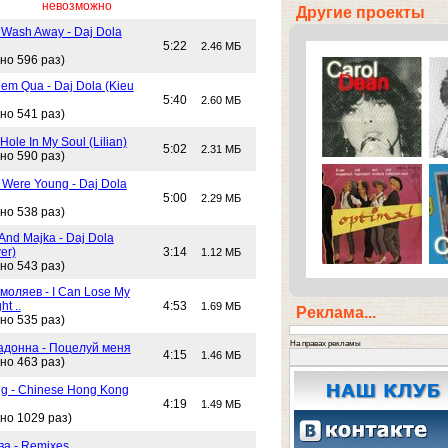
невозможно
Другие проекты
 Wash Away - Daj Dola
5:22
2.46 МБ
но 596 раз)
em Qua - Daj Dola (Kieu
5:40
2.60 МБ
но 541 раз)
Hole In My Soul (Lilian)
5:02
2.31 МБ
но 590 раз)
Were Young - Daj Dola
5:00
2.29 МБ
но 538 раз)
And Majka - Daj Dola
er)
3:14
1.12 МБ
но 543 раз)
моляев - I Can Lose My
ht ..
4:53
1.69 МБ
Реклама...
но 535 раз)
На правах рекламы
адонна - Поцелуй меня
4:15
1.46 МБ
но 463 раз)
g - Chinese Hong Kong
4:19
1.49 МБ
но 1029 раз)
ва - Remixes