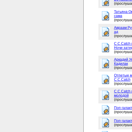
(прослуша
Татьяна Ов
сама
(прослуша
Авраам Рус
ад
(прослуша
C.C.Catch 
Ночи зате
(прослуша
Аркадий Ук
Кадилак
(прослуша
Отпетые м
C.C.Catch
(прослуша
C.C.Catch
молодой
(прослуша
Поп галакт
(прослуша
Поп галакт
(прослуша