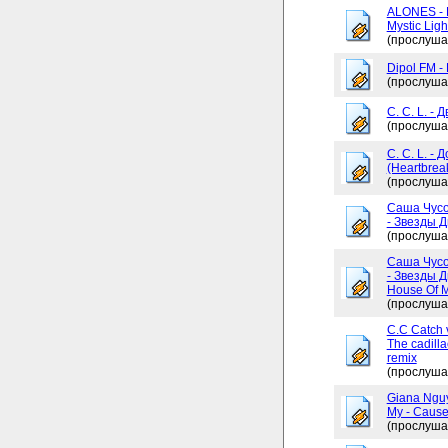
ALONES - 
Mystic Ligh
(прослуша
Dipol FM -
(прослуша
C. C. L. - 
(прослуша
C. C. L. -
(Heartbrea
(прослуша
Саша Чусо
- Звезды Д
(прослуша
Саша Чусо
- Звезды Д
House Of My
(прослуша
C.C Catch v
The cadilla
remix
(прослуша
Giana Ngu
My - Cause
(прослуша