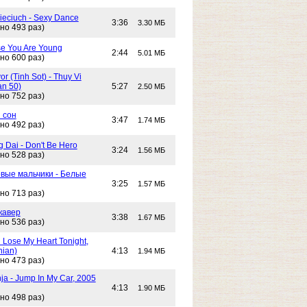
Cieciuch - Sexy Dance
3:36
3.30 МБ
но 493 раз)
e You Are Young
2:44
5.01 МБ
но 600 раз)
or (Tinh Sot) - Thuy Vi
an 50)
5:27
2.50 МБ
но 752 раз)
 сон
3:47
1.74 МБ
но 492 раз)
g Dai - Don't Be Hero
3:24
1.56 МБ
но 528 раз)
вые мальчики - Белые
3:25
1.57 МБ
но 713 раз)
кавер
3:38
1.67 МБ
но 536 раз)
n Lose My Heart Tonight,
nian)
4:13
1.94 МБ
но 473 раз)
ja - Jump In My Car, 2005
4:13
1.90 МБ
но 498 раз)