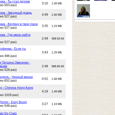
ика - Ты стал другим
3:10
1.09 МБ
но 503 раз)
тика - Звездный дождь
4:49
1.66 МБ
но 527 раз)
ика - Взгляну в твои глаза
3:35
1.24 МБ
но 527 раз)
ика - Где мене найти
2:49
998.59 Кб
но 527 раз)
офеева - Если ты
3:43
1.29 МБ
но 496 раз)
и Татьяна Овисенко -
ченки
2:48
988.80 Кб
но 528 раз)
одель - Черный монах
4:52
1.68 МБ
но 652 раз)
g - Chinese Hong Kong
4:19
1.49 МБ
но 1029 раз)
 Remix - Easy Boom
3:27
1.19 МБ
но 548 раз)
alo Do Ciala