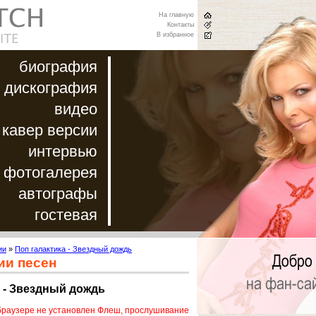
На главную
Контакты
В избранное
биография
дискография
видео
кавер версии
интервью
фотогалерея
автографы
гостевая
ии
»
Поп галактика - Звездный дождь
ии песен
 - Звездный дождь
браузере не установлен Флеш, прослушивание