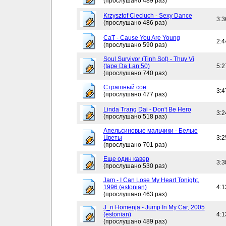
(прослушано 489 раз)
Krzysztof Cieciuch - Sexy Dance
3:3
(прослушано 486 раз)
CaT - Cause You Are Young
2:4
(прослушано 590 раз)
Soul Survivor (Tinh Sot) - Thuy Vi
(tape Da Lan 50)
5:2
(прослушано 740 раз)
Страшный сон
3:4
(прослушано 477 раз)
Linda Trang Dai - Don't Be Hero
3:2
(прослушано 518 раз)
Апельсиновые мальчики - Белые
Цветы
3:2
(прослушано 701 раз)
Еще один кавер
3:3
(прослушано 530 раз)
Jam - I Can Lose My Heart Tonight,
1996 (estonian)
4:1
(прослушано 463 раз)
J_ri Homenja - Jump In My Car, 2005
(estonian)
4:1
(прослушано 489 раз)