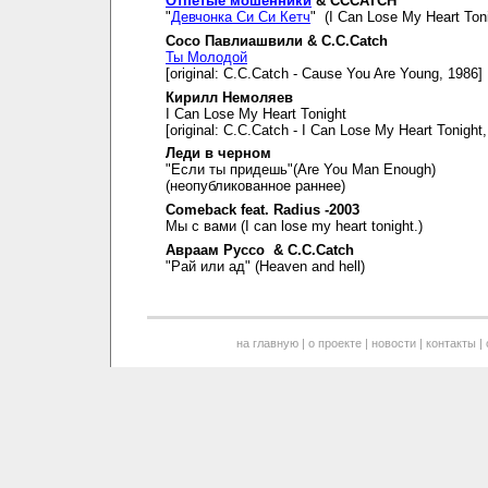
Отпетые мошенники
& CCCATCH
"
Девчонка Си Си Кетч
" (I Can Lose My Heart Toni
Сосо Павлиашвили & C.C.Catch
Ты Молодой
[original: C.C.Catch - Cause You Are Young, 1986]
Кирилл Немоляев
I Can Lose My Heart Tonight
[original: C.C.Catch - I Can Lose My Heart Tonight
Леди в черном
"Если ты придешь"(Are You Man Enough)
(неопубликованное раннее)
Comeback feat. Radius -2003
Мы с вами (I can lose my heart tonight.)
Авраам Руссо & C.C.Catch
"Рай или ад" (Heaven and hell)
на главную
|
о проекте
|
новости
|
контакты
|