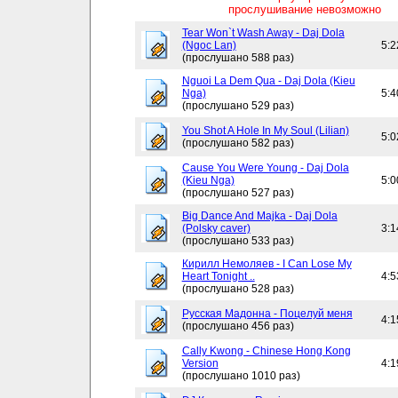
прослушивание невозможно
Tear Won`t Wash Away - Daj Dola
(Ngoc Lan)
5:2
(прослушано 588 раз)
Nguoi La Dem Qua - Daj Dola (Kieu
Nga)
5:4
(прослушано 529 раз)
You Shot A Hole In My Soul (Lilian)
5:0
(прослушано 582 раз)
Cause You Were Young - Daj Dola
(Kieu Nga)
5:0
(прослушано 527 раз)
Big Dance And Majka - Daj Dola
(Polsky caver)
3:1
(прослушано 533 раз)
Кирилл Немоляев - I Can Lose My
Heart Tonight ..
4:5
(прослушано 528 раз)
Русская Мадонна - Поцелуй меня
4:1
(прослушано 456 раз)
Cally Kwong - Chinese Hong Kong
Version
4:1
(прослушано 1010 раз)