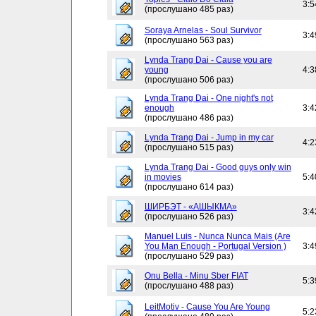
3:5
(прослушано 485 раз)
Soraya Arnelas - Soul Survivor
3:4
(прослушано 563 раз)
Lynda Trang Dai - Cause you are
young
4:3
(прослушано 506 раз)
Lynda Trang Dai - One night's not
enough
3:4
(прослушано 486 раз)
Lynda Trang Dai - Jump in my car
4:2
(прослушано 515 раз)
Lynda Trang Dai - Good guys only win
in movies
5:4
(прослушано 614 раз)
ШИРБЭТ - «АШЫКМА»
3:4
(прослушано 526 раз)
Manuel Luis - Nunca Nunca Mais (Are
You Man Enough - Portugal Version )
3:4
(прослушано 529 раз)
Onu Bella - Minu Sber FIAT
5:3
(прослушано 488 раз)
LeitMotiv - Cause You Are Young
5:2