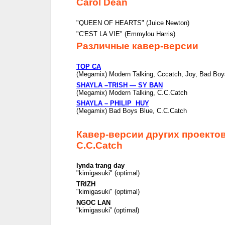
Carol Dean
"QUEEN OF HEARTS" (Juice Newton)
"C'EST LA VIE" (Emmylou Harris)
Различные кавер-версии
TOP CA
(Megamix) Modern Talking, Cccatch, Joy, Bad Boy
SHAYLA –TRISH — SY BAN
(Megamix) Modern Talking, C.C.Catch
SHAYLA – PHILIP HUY
(Megamix) Bad Boys Blue, C.C.Catch
Кавер-версии других проекто
C.C.Catch
lynda trang day
"kimigasuki" (optimal)
TRIZH
"kimigasuki" (optimal)
NGOC LAN
"kimigasuki” (optimal)