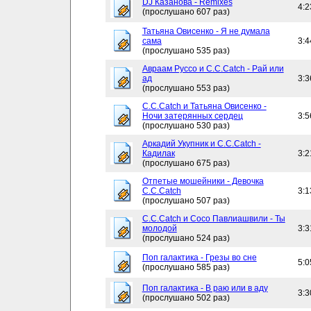
DJ Казанова - Remixes
4:2
(прослушано 607 раз)
Татьяна Овисенко - Я не думала
сама
3:4
(прослушано 535 раз)
Авраам Руссо и C.C.Catch - Рай или
ад
3:3
(прослушано 553 раз)
C.C.Catch и Татьяна Овисенко -
Ночи затерянных сердец
3:5
(прослушано 530 раз)
Аркадий Укупник и C.C.Catch -
Кадилак
3:2
(прослушано 675 раз)
Отпетые мошейники - Девочка
C.C.Catch
3:1
(прослушано 507 раз)
C.C.Catch и Сосо Павлиашвили - Ты
молодой
3:3
(прослушано 524 раз)
Поп галактика - Грезы во сне
5:0
(прослушано 585 раз)
Поп галактика - В раю или в аду
3:3
(прослушано 502 раз)