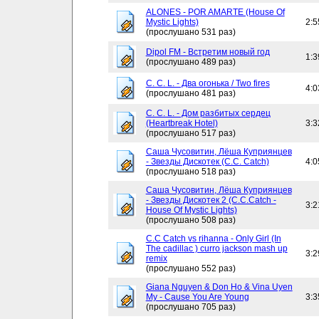
ALONES - POR AMARTE (House Of
Mystic Lights)
2:5
(прослушано 531 раз)
Dipol FM - Встретим новый год
1:3
(прослушано 489 раз)
C. C. L. - Два огонька / Two fires
4:0
(прослушано 481 раз)
C. C. L. - Дом разбитых сердец
(Heartbreak Hotel)
3:3
(прослушано 517 раз)
Саша Чусовитин, Лёша Куприянцев
- Звезды Дискотек (C.C. Catch)
4:0
(прослушано 518 раз)
Саша Чусовитин, Лёша Куприянцев
- Звезды Дискотек 2 (C.C.Catch -
3:2
House Of Mystic Lights)
(прослушано 508 раз)
C.C Catch vs rihanna - Only Girl (In
The cadillac ) curro jackson mash up
3:2
remix
(прослушано 552 раз)
Giana Nguyen & Don Ho & Vina Uyen
My - Cause You Are Young
3:3
(прослушано 705 раз)