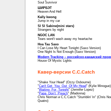
Soul Survivor
ШИРБЭТ
Heaven And Hell
Kally kwong
Jump in my car
SI SI Sabine(mini stars)
Strangers by night
NGOC LAN
Tears wont't wash away my heartache
Hoa Tau Saxo
I Can Lose My Heart Tonight (Saxo Version)
One Night Is Not Enough (Saxo Version)
Modern Tracking – российско-канадский прое
House Of Mystic Lights
Кавер-версии C.C.Catch
"Shake Your Head" (Ozzy Osbourne)
"
Can't Get You Out Of My Head
" (Kylie Minogue)
"
Waiting For Tonight
" (Jennifer Lopez)
"
Papa Don’t Preach
" (Madonna)
Chris Norman и C.C.Catch "Stumblin' In" (Chris N
Quatro)