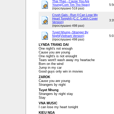
Thai Thao - Cause You Are
Young(Com Tim Tho Ngay)
5:5
(прослушано 518 раз)
Crush Gals - Run (I Can Lose My
Heart Tonight) (C.C. Catch Cover
3:3
Version)
(прослушано 498 раз)
Tuyet Nhung--Stranger By
Night(Vietnam Version)
5:0
(прослушано 498 раз)
LYNDA TRANG DAI
One night's not enough
Cause you are young
One night's is not enought
Tears wont't wash away my heartache
Born on the wind
Jump in my car
Good guys only win in movies
ZAROK
Cause you are young
Strangers by night
Tuyet Nhung
Strangers by night stay
Stay
VNA MUSIC
I can lose my heart tonight
KIEU NGA