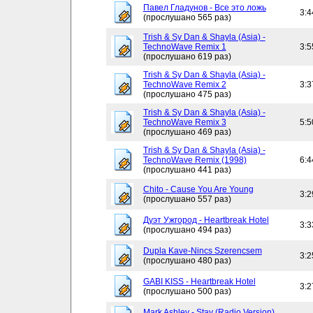
Павел Гладунов - Все это ложь
3:4
(прослушано 565 раз)
Trish & Sy Dan & Shayla (Asia) -
TechnoWave Remix 1
3:5
(прослушано 619 раз)
Trish & Sy Dan & Shayla (Asia) -
TechnoWave Remix 2
3:3
(прослушано 475 раз)
Trish & Sy Dan & Shayla (Asia) -
TechnoWave Remix 3
5:5
(прослушано 469 раз)
Trish & Sy Dan & Shayla (Asia) -
TechnoWave Remix (1998)
6:4
(прослушано 441 раз)
Chito - Cause You Are Young
3:2
(прослушано 557 раз)
Дуэт Ужгород - Heartbreak Hotel
3:3
(прослушано 494 раз)
Dupla Kave-Nincs Szerencsem
3:2
(прослушано 480 раз)
GABI KISS - Heartbreak Hotel
3:2
(прослушано 500 раз)
Mark Ashley - Stay (Radio Version)