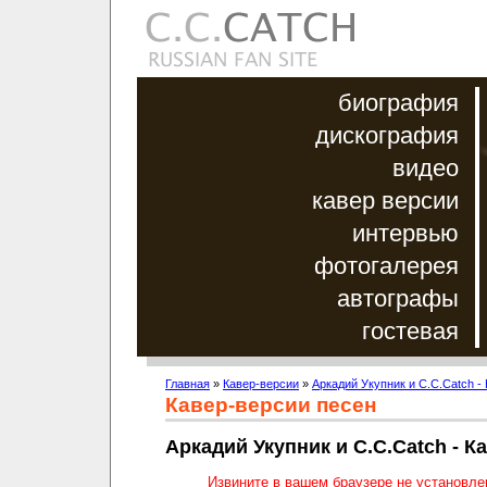
биография
дискография
видео
кавер версии
интервью
фотогалерея
автографы
гостевая
Главная
»
Кавер-версии
»
Аркадий Укупник и C.C.Catch -
Кавер-версии песен
Аркадий Укупник и C.C.Catch - К
Извините в вашем браузере не установл