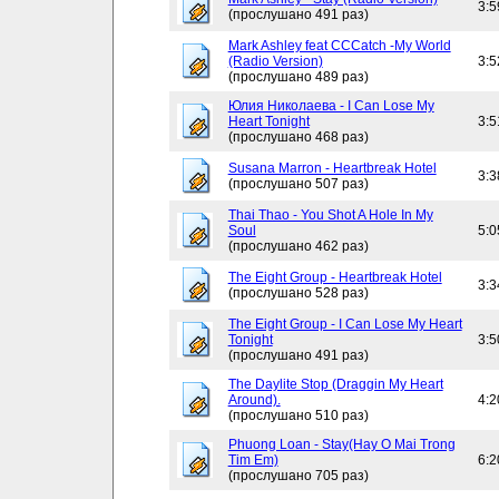
3:5
(прослушано 491 раз)
Mark Ashley feat CCCatch -My World
(Radio Version)
3:5
(прослушано 489 раз)
Юлия Николаева - I Can Lose My
Heart Tonight
3:5
(прослушано 468 раз)
Susana Marron - Heartbreak Hotel
3:3
(прослушано 507 раз)
Thai Thao - You Shot A Hole In My
Soul
5:0
(прослушано 462 раз)
The Eight Group - Heartbreak Hotel
3:3
(прослушано 528 раз)
The Eight Group - I Can Lose My Heart
Tonight
3:5
(прослушано 491 раз)
The Daylite Stop (Draggin My Heart
Around).
4:2
(прослушано 510 раз)
Phuong Loan - Stay(Hay O Mai Trong
Tim Em)
6:2
(прослушано 705 раз)