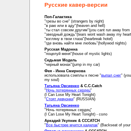
Русские кавер-версии
Поп-Галактика
"грезы во сне" (strangers by night)
"в раю или в аду"(heaven and hell)
"ты стал совсем другим"(you cant run away from i
"звездный дождь"(tears wont wash away my hear
"взгляну в твои глаза"(hearbreak hotel)
"где вновь найти мне любовь"(hollywod nights)
Русская Мадонна
"поцелуй меня"(house of mystic lights)
Седьмая Модель
"черный монах"(jump in my car)
Фея - Инна Смирнова
использовала сэмплы к песне "
выпал снег
" (you
my soul)
Татьяна Овсиенко
& C.C.Catch
"
Ночь потерянных сердец
"
(I Can Lose My Heart Tonight)
"
Стоят девчонки
" (RUSSIAN)
Татьяна Овсиенко
"Ночь потерянных сердец"
(I Can Lose My Heart Tonight) - соло
Аркадий Укупник & CCCATCH
"
Все быстрее мчится кадилак
" (Backseat of your 