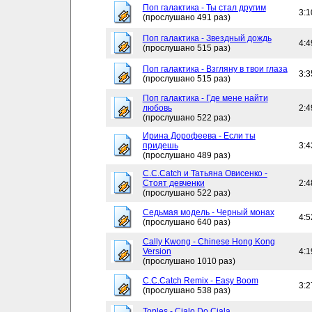
Поп галактика - Ты стал другим
3:1
(прослушано 491 раз)
Поп галактика - Звездный дождь
4:4
(прослушано 515 раз)
Поп галактика - Взгляну в твои глаза
3:3
(прослушано 515 раз)
Поп галактика - Где мене найти
любовь
2:4
(прослушано 522 раз)
Ирина Дорофеева - Если ты
придешь
3:4
(прослушано 489 раз)
C.C.Catch и Татьяна Овисенко -
Стоят девченки
2:4
(прослушано 522 раз)
Седьмая модель - Черный монах
4:5
(прослушано 640 раз)
Cally Kwong - Chinese Hong Kong
Version
4:1
(прослушано 1010 раз)
C.C.Catch Remix - Easy Boom
3:2
(прослушано 538 раз)
Toples - Cialo Do Ciala