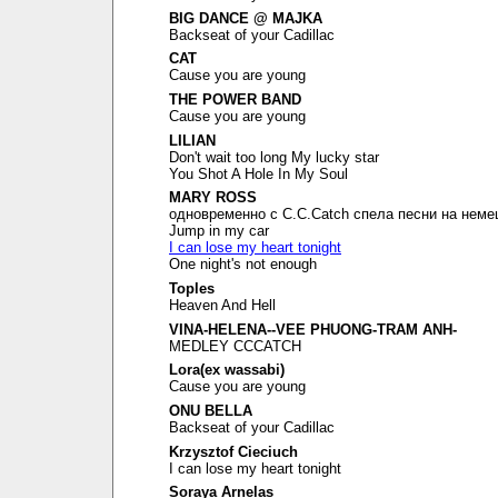
BIG DANCE @ MAJKA
Backseat of your Cadillac
CAT
Cause you are young
THE POWER BAND
Cause you are young
LILIAN
Don't wait too long My lucky star
You Shot A Hole In My Soul
MARY ROSS
одновременно с C.C.Catch спела песни на неме
Jump in my car
I can lose my heart tonight
One night's not enough
Toples
Heaven And Hell
VINA-HELENA--VEE PHUONG-TRAM ANH-
MEDLEY CCCATCH
Lora(ex wassabi)
Cause you are young
ONU BELLA
Backseat of your Cadillac
Krzysztof Cieciuch
I can lose my heart tonight
Soraya Arnelas