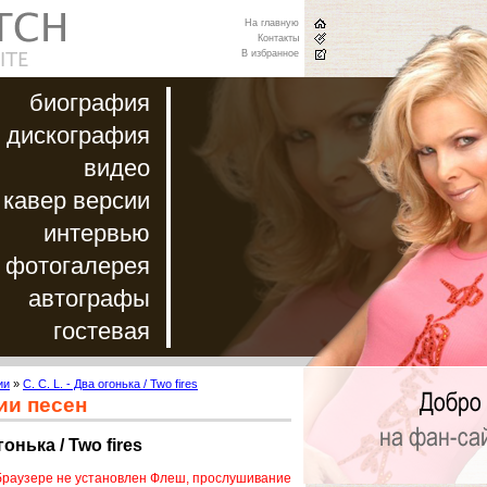
На главную
Контакты
В избранное
биография
дискография
видео
кавер версии
интервью
фотогалерея
автографы
гостевая
ии
»
C. C. L. - Два огонька / Two fires
ии песен
огонька / Two fires
браузере не установлен Флеш, прослушивание