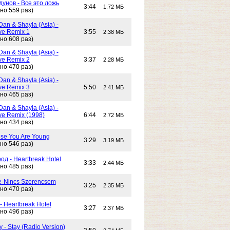
унов - Все это ложь
3:44
1.72 МБ
но 559 раз)
Dan & Shayla (Asia) -
e Remix 1
3:55
2.38 МБ
но 608 раз)
Dan & Shayla (Asia) -
e Remix 2
3:37
2.28 МБ
но 470 раз)
Dan & Shayla (Asia) -
e Remix 3
5:50
2.41 МБ
но 465 раз)
Dan & Shayla (Asia) -
e Remix (1998)
6:44
2.72 МБ
но 434 раз)
use You Are Young
3:29
3.19 МБ
но 546 раз)
од - Heartbreak Hotel
3:33
2.44 МБ
но 485 раз)
e-Nincs Szerencsem
3:25
2.35 МБ
но 470 раз)
- Heartbreak Hotel
3:27
2.37 МБ
но 496 раз)
 - Stay (Radio Version)