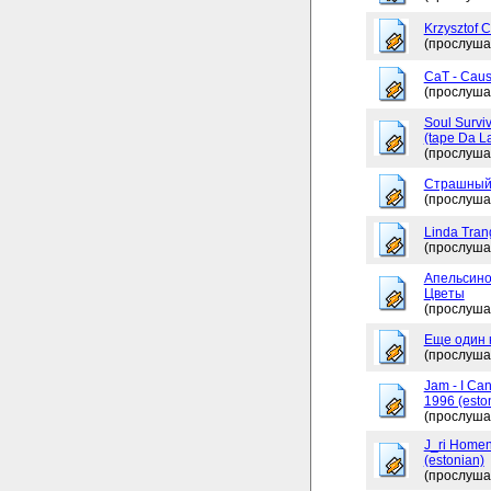
Krzysztof 
(прослуша
CaT - Caus
(прослуша
Soul Surviv
(tape Da L
(прослуша
Страшный
(прослуша
Linda Tran
(прослуша
Апельсино
Цветы
(прослуша
Еще один 
(прослуша
Jam - I Ca
1996 (esto
(прослуша
J_ri Homen
(estonian)
(прослуша