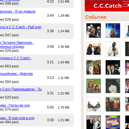
4:23
1.51 МБ
но 598 раз)
исенко - Я не думала
3:44
1.29 МБ
События
но 528 раз)
со и C.C.Catch - Рай или
3:36
1.24 МБ
но 547 раз)
и Татьяна Овисенко -
рянных сердец
3:56
1.36 МБ
но 520 раз)
упник и C.C.Catch -
3:21
1.16 МБ
но 663 раз)
ошейники - Девочка
3:13
1.11 МБ
но 504 раз)
 и Сосо Павлиашвили - Ты
3:31
1.21 МБ
но 520 раз)
ика - Грезы во сне
5:05
1.75 МБ
но 574 раз)
ика - В раю или в аду
3:30
1.21 МБ
но 494 раз)