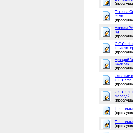
(прослуша
Татьяна Ов
сама
(прослуша
Авраам Рус
ад
(прослуша
C.C.Catch 
Ночи зате
(прослуша
Аркадий Ук
Кадилак
(прослуша
Отпетые м
C.C.Catch
(прослуша
C.C.Catch
молодой
(прослуша
Поп галакт
(прослуша
Поп галакт
(прослуша