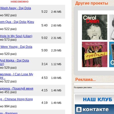
невозможно
Другие проекты
 Wash Away - Daj Dola
5:22
2.46 МБ
но 582 раз)
em Qua - Daj Dola (Kieu
5:40
2.60 МБ
но 522 раз)
Hole In My Soul (Lilian)
5:02
2.31 МБ
но 573 раз)
Were Young - Daj Dola
5:00
2.29 МБ
но 520 раз)
And Majka - Daj Dola
er)
3:14
1.12 МБ
но 529 раз)
моляев - I Can Lose My
ht ..
4:53
1.69 МБ
Реклама...
но 522 раз)
На правах рекламы
адонна - Поцелуй меня
4:15
1.46 МБ
но 451 раз)
g - Chinese Hong Kong
4:19
1.49 МБ
но 994 раз)
ва - Remixes