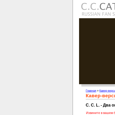
Главная
»
Кавер-верс
Кавер-верс
C. C. L. - Два 
Извините в вашем 