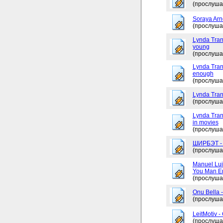
(прослуша
Soraya Arne
(прослуша
Lynda Tran
young
(прослуша
Lynda Trang
enough
(прослуша
Lynda Tran
(прослуша
Lynda Tran
in movies
(прослуша
ШИРБЭТ 
(прослуша
Manuel Lui
You Man En
(прослуша
Onu Bella 
(прослуша
LeitMotiv 
(прослуша