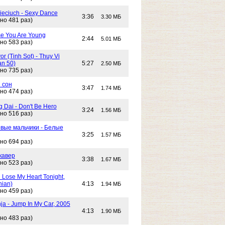
Cieciuch - Sexy Dance
3:36
3.30 МБ
но 481 раз)
e You Are Young
2:44
5.01 МБ
но 583 раз)
or (Tinh Sot) - Thuy Vi
an 50)
5:27
2.50 МБ
но 735 раз)
 сон
3:47
1.74 МБ
но 474 раз)
g Dai - Don't Be Hero
3:24
1.56 МБ
но 516 раз)
вые мальчики - Белые
3:25
1.57 МБ
но 694 раз)
кавер
3:38
1.67 МБ
но 523 раз)
n Lose My Heart Tonight,
nian)
4:13
1.94 МБ
но 459 раз)
ja - Jump In My Car, 2005
4:13
1.90 МБ
но 483 раз)