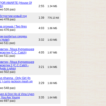
POR AMARTE (House Of
ts)
2:55
1.34 МБ
но 526 раз)
 Встретим новый год
1:39
776.13 Кб
но 478 раз)
Два огонька / Two fires
4:03
1.86 МБ
но 476 раз)
 Дом разбитых сердец
k Hotel)
3:32
1.63 МБ
но 511 раз)
витин, Лёша Куприянцев
искотек (C.C. Catch)
4:05
1.87 МБ
но 511 раз)
витин, Лёша Куприянцев
искотек 2 (C.C.Catch -
3:21
1.54 МБ
stic Lights)
но 502 раз)
s rihanna - Only Girl (In
c ) curro jackson mash up
3:29
1.60 МБ
но 548 раз)
yen & Don Ho & Vina Uyen
 You Are Young
3:35
1.64 МБ
но 697 раз)