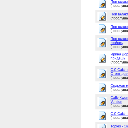
Поп галакт
(прослуша
Поп галак
(прослуша
Поп галакт
(прослуша
Поп галакт
любовь
(прослуша
Ирина Дор
придешь
(прослуша
C.C.Catch 
Стоят дев
(прослуша
Седьмая м
(прослуша
Cally Kwon
Version
(прослуша
C.C.Catch
(прослуша
Toples - Ci