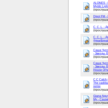
ALONES - 
Mystic Ligh
(прослуша
Dipol FM -
(прослуша
C. C. L. - 
(прослуша
C. C. L. -
(Heartbrea
(прослуша
Саша Чусо
- Звезды Д
(прослуша
Саша Чусо
- Звезды Д
House Of My
(прослуша
C.C Catch v
The cadilla
remix
(прослуша
Giana Ngu
My - Cause
(прослуша