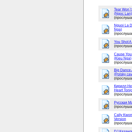
Tear Won`t
(Ngoc Lan)
(прослуша
Nguoi La D
Nga)
(прослуша
You Shot A 
(прослуша
Cause You 
(Kieu Nga)
(прослуша
Big Dance 
(Polsky cav
(прослуша
Кирилл Не
Heart Tonig
(прослуша
Русская М
(прослуша
Cally Kwon
Version
(прослуша
DJ Казано