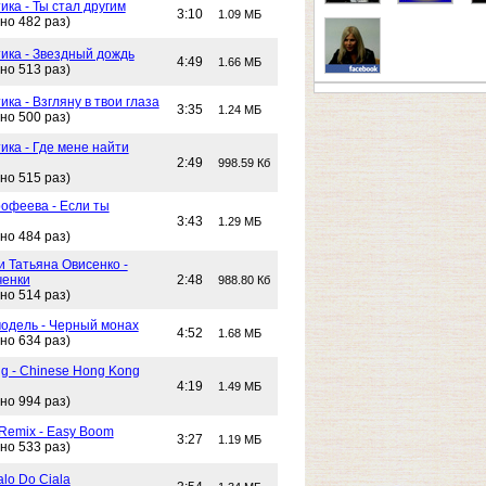
ика - Ты стал другим
3:10
1.09 МБ
но 482 раз)
тика - Звездный дождь
4:49
1.66 МБ
но 513 раз)
ика - Взгляну в твои глаза
3:35
1.24 МБ
но 500 раз)
ика - Где мене найти
2:49
998.59 Кб
но 515 раз)
офеева - Если ты
3:43
1.29 МБ
но 484 раз)
и Татьяна Овисенко -
ченки
2:48
988.80 Кб
но 514 раз)
одель - Черный монах
4:52
1.68 МБ
но 634 раз)
g - Chinese Hong Kong
4:19
1.49 МБ
но 994 раз)
 Remix - Easy Boom
3:27
1.19 МБ
но 533 раз)
alo Do Ciala