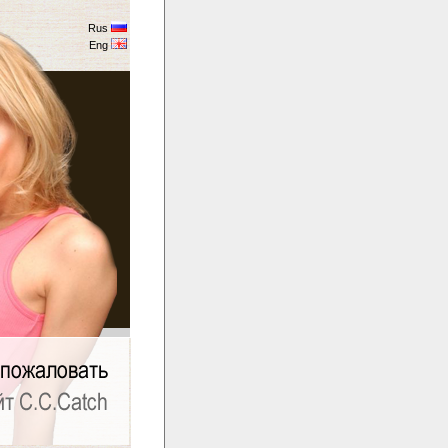
Rus
Eng