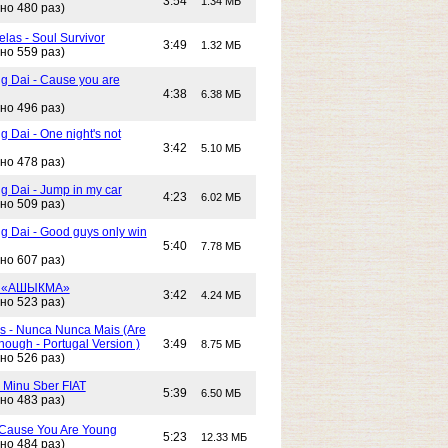
3:54
1.34 МБ
но 480 раз)
las - Soul Survivor
3:49
1.32 МБ
но 559 раз)
g Dai - Cause you are
4:38
6.38 МБ
но 496 раз)
 Dai - One night's not
3:42
5.10 МБ
но 478 раз)
g Dai - Jump in my car
4:23
6.02 МБ
но 509 раз)
g Dai - Good guys only win
5:40
7.78 МБ
но 607 раз)
- «АШЫКМА»
3:42
4.24 МБ
но 523 раз)
s - Nunca Nunca Mais (Are
ough - Portugal Version )
3:49
8.75 МБ
но 526 раз)
- Minu Sber FIAT
5:39
6.50 МБ
но 483 раз)
- Cause You Are Young
5:23
12.33 МБ
но 484 раз)