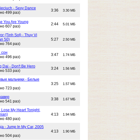
Cieciuch - Sexy Dance
3:36
3.30 МБ
но 499 раз)
e You Are Young
2:44
5.01 МБ
но 607 раз)
or (Tinh Sot) - Thuy Vi
an 50)
5:27
2.50 МБ
но 764 раз)
 сон
3:47
1.74 МБ
но 496 раз)
g Dai - Don't Be Hero
3:24
1.56 МБ
но 533 раз)
вые мальчики - Белые
3:25
1.57 МБ
но 723 раз)
кавер
3:38
1.67 МБ
но 541 раз)
n Lose My Heart Tonight,
nian)
4:13
1.94 МБ
но 480 раз)
ja - Jump In My Car, 2005
4:13
1.90 МБ
но 504 раз)