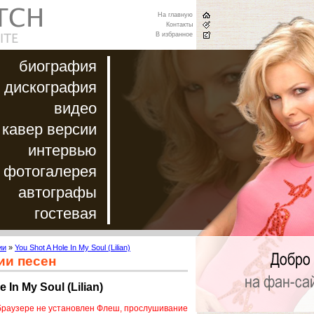
На главную
Контакты
В избранное
биография
дискография
видео
кавер версии
интервью
фотогалерея
автографы
гостевая
ии
»
You Shot A Hole In My Soul (Lilian)
ии песен
 In My Soul (Lilian)
браузере не установлен Флеш, прослушивание