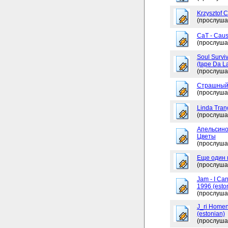
Krzysztof 
(прослуша
CaT - Caus
(прослуша
Soul Surviv
(tape Da L
(прослуша
Страшный
(прослуша
Linda Tran
(прослуша
Апельсино
Цветы
(прослуша
Еще один 
(прослуша
Jam - I Ca
1996 (esto
(прослуша
J_ri Homen
(estonian)
(прослуша