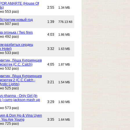
POR AMARTE (House Of
ts)
2:55
1.34 МБ
но 553 раз)
 Встретим новый год
1:39
776.13 Кб
но 507 раз)
Два огонька / Two fires
4:03
1.86 МБ
но 492 раз)
 Дом разбитых сердец
k Hotel)
3:32
1.63 МБ
но 533 раз)
витин, Лёша Куприянцев
искотек (C.C. Catch)
4:05
1.87 МБ
но 532 раз)
витин, Лёша Куприянцев
искотек 2 (C.C.Catch -
3:21
1.54 МБ
stic Lights)
но 525 раз)
s rihanna - Only Girl (In
c ) curro jackson mash up
3:29
1.60 МБ
но 573 раз)
yen & Don Ho & Vina Uyen
 You Are Young
3:35
1.64 МБ
но 725 раз)