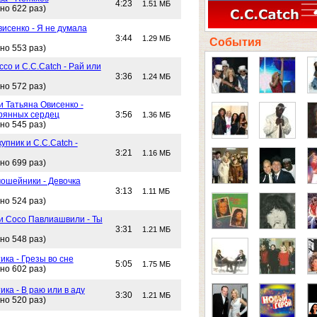
4:23
1.51 МБ
но 622 раз)
исенко - Я не думала
3:44
1.29 МБ
События
но 553 раз)
со и C.C.Catch - Рай или
3:36
1.24 МБ
но 572 раз)
и Татьяна Овисенко -
рянных сердец
3:56
1.36 МБ
но 545 раз)
упник и C.C.Catch -
3:21
1.16 МБ
но 699 раз)
ошейники - Девочка
3:13
1.11 МБ
но 524 раз)
 и Сосо Павлиашвили - Ты
3:31
1.21 МБ
но 548 раз)
ика - Грезы во сне
5:05
1.75 МБ
но 602 раз)
ика - В раю или в аду
3:30
1.21 МБ
но 520 раз)