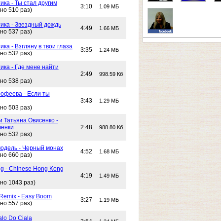
ика - Ты стал другим
3:10
1.09 МБ
но 510 раз)
тика - Звездный дождь
4:49
1.66 МБ
но 537 раз)
ика - Взгляну в твои глаза
3:35
1.24 МБ
но 532 раз)
ика - Где мене найти
2:49
998.59 Кб
но 538 раз)
офеева - Если ты
3:43
1.29 МБ
но 503 раз)
и Татьяна Овисенко -
ченки
2:48
988.80 Кб
но 532 раз)
одель - Черный монах
4:52
1.68 МБ
но 660 раз)
g - Chinese Hong Kong
4:19
1.49 МБ
но 1043 раз)
 Remix - Easy Boom
3:27
1.19 МБ
но 557 раз)
alo Do Ciala