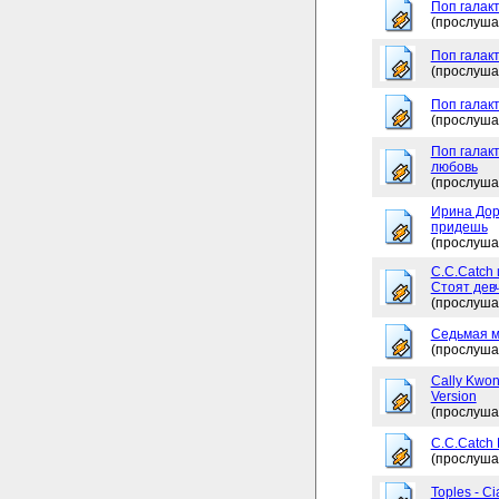
Поп галакт
(прослуша
Поп галак
(прослуша
Поп галакт
(прослуша
Поп галакт
любовь
(прослуша
Ирина Дор
придешь
(прослуша
C.C.Catch 
Стоят дев
(прослуша
Седьмая м
(прослуша
Cally Kwon
Version
(прослуша
C.C.Catch
(прослуша
Toples - Ci