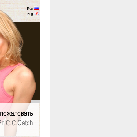
Rus
Eng