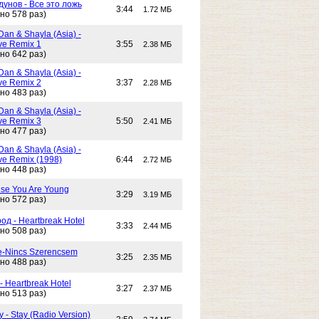
унов - Все это ложь
3:44
1.72 МБ
но 578 раз)
Dan & Shayla (Asia) -
e Remix 1
3:55
2.38 МБ
но 642 раз)
Dan & Shayla (Asia) -
e Remix 2
3:37
2.28 МБ
но 483 раз)
Dan & Shayla (Asia) -
e Remix 3
5:50
2.41 МБ
но 477 раз)
Dan & Shayla (Asia) -
e Remix (1998)
6:44
2.72 МБ
но 448 раз)
use You Are Young
3:29
3.19 МБ
но 572 раз)
од - Heartbreak Hotel
3:33
2.44 МБ
но 508 раз)
e-Nincs Szerencsem
3:25
2.35 МБ
но 488 раз)
- Heartbreak Hotel
3:27
2.37 МБ
но 513 раз)
 - Stay (Radio Version)