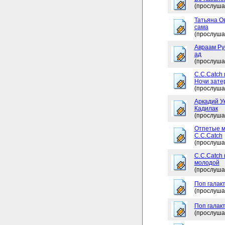
(прослуша
Татьяна Ов
сама
(прослуша
Авраам Рус
ад
(прослуша
C.C.Catch 
Ночи зате
(прослуша
Аркадий Ук
Кадилак
(прослуша
Отпетые м
C.C.Catch
(прослуша
C.C.Catch
молодой
(прослуша
Поп галакт
(прослуша
Поп галакт
(прослуша