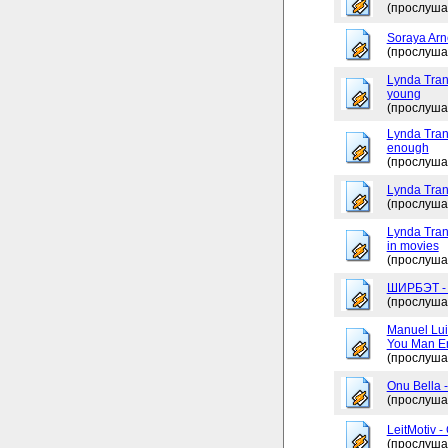
(прослуша
Soraya Arne
(прослуша
Lynda Tran
young
(прослуша
Lynda Trang
enough
(прослуша
Lynda Tran
(прослуша
Lynda Tran
in movies
(прослуша
ШИРБЭТ 
(прослуша
Manuel Lui
You Man En
(прослуша
Onu Bella 
(прослуша
LeitMotiv 
(прослуша