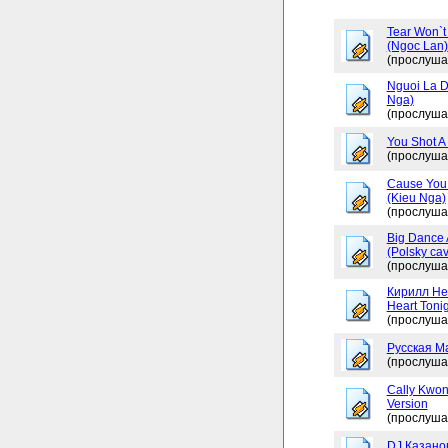
Tear Won`t
(Ngoc Lan)
(прослуша
Nguoi La D
Nga)
(прослуша
You Shot A 
(прослуша
Cause You 
(Kieu Nga)
(прослуша
Big Dance 
(Polsky cav
(прослуша
Кирилл Не
Heart Tonig
(прослуша
Русская М
(прослуша
Cally Kwon
Version
(прослуша
DJ Казано