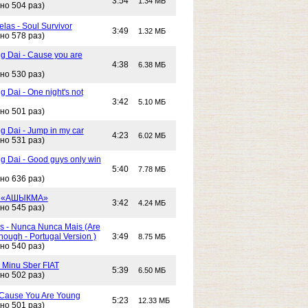
3:54
1.34 МБ
но 504 раз)
las - Soul Survivor
3:49
1.32 МБ
но 578 раз)
g Dai - Cause you are
4:38
6.38 МБ
но 530 раз)
 Dai - One night's not
3:42
5.10 МБ
но 501 раз)
g Dai - Jump in my car
4:23
6.02 МБ
но 531 раз)
g Dai - Good guys only win
5:40
7.78 МБ
но 636 раз)
- «АШЫКМА»
3:42
4.24 МБ
но 545 раз)
s - Nunca Nunca Mais (Are
ough - Portugal Version )
3:49
8.75 МБ
но 540 раз)
- Minu Sber FIAT
5:39
6.50 МБ
но 502 раз)
- Cause You Are Young
5:23
12.33 МБ
но 501 раз)