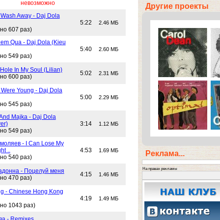
невозможно
Другие проекты
 Wash Away - Daj Dola
5:22
2.46 МБ
но 607 раз)
em Qua - Daj Dola (Kieu
5:40
2.60 МБ
но 549 раз)
Hole In My Soul (Lilian)
5:02
2.31 МБ
но 600 раз)
Were Young - Daj Dola
5:00
2.29 МБ
но 545 раз)
And Majka - Daj Dola
er)
3:14
1.12 МБ
но 549 раз)
моляев - I Can Lose My
ht ..
4:53
1.69 МБ
Реклама...
но 540 раз)
На правах рекламы
адонна - Поцелуй меня
4:15
1.46 МБ
но 470 раз)
g - Chinese Hong Kong
4:19
1.49 МБ
но 1043 раз)
ва - Remixes