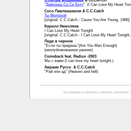
Отпетые мошенники
& CCCATCH
"
Девчонка Си Си Кетч
" (I Can Lose My Heart Toni
Сосо Павлиашвили & C.C.Catch
Ты Молодой
[original: C.C.Catch - Cause You Are Young, 1986]
Кирилл Немоляев
I Can Lose My Heart Tonight
[original: C.C.Catch - I Can Lose My Heart Tonight
Леди в черном
"Если ты придешь"(Are You Man Enough)
(неопубликованное раннее)
Comeback feat. Radius -2003
Мы с вами (I can lose my heart tonight.)
Авраам Руссо & C.C.Catch
"Рай или ад" (Heaven and hell)
на главную
|
о проекте
|
новости
|
контакты
|