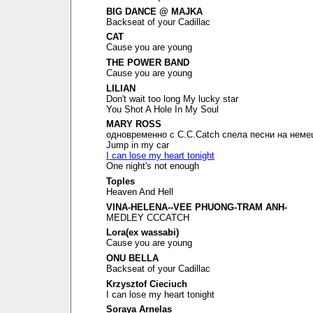
BIG DANCE @ MAJKA
Backseat of your Cadillac
CAT
Cause you are young
THE POWER BAND
Cause you are young
LILIAN
Don't wait too long My lucky star
You Shot A Hole In My Soul
MARY ROSS
одновременно с C.C.Catch спела песни на неме
Jump in my car
I can lose my heart tonight
One night's not enough
Toples
Heaven And Hell
VINA-HELENA--VEE PHUONG-TRAM ANH-
MEDLEY CCCATCH
Lora(ex wassabi)
Cause you are young
ONU BELLA
Backseat of your Cadillac
Krzysztof Cieciuch
I can lose my heart tonight
Soraya Arnelas