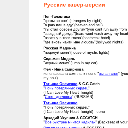
Русские кавер-версии
Поп-Галактика
"грезы во сне" (strangers by night)
"в раю или в аду"(heaven and hell)
"ты стал совсем другим"(you cant run away from i
"звездный дождь"(tears wont wash away my hear
"взгляну в твои глаза"(hearbreak hotel)
"где вновь найти мне любовь"(hollywod nights)
Русская Мадонна
"поцелуй меня"(house of mystic lights)
Седьмая Модель
"черный монах"(jump in my car)
Фея - Инна Смирнова
использовала сэмплы к песне "
выпал снег
" (you
my soul)
Татьяна Овсиенко
& C.C.Catch
"
Ночь потерянных сердец
"
(I Can Lose My Heart Tonight)
"
Стоят девчонки
" (RUSSIAN)
Татьяна Овсиенко
"Ночь потерянных сердец"
(I Can Lose My Heart Tonight) - соло
Аркадий Укупник & CCCATCH
"
Все быстрее мчится кадилак
" (Backseat of your 