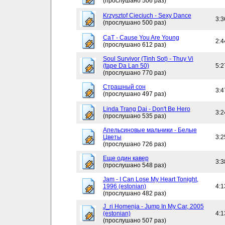
(прослушано 506 раз)
Krzysztof Cieciuch - Sexy Dance
3:3
(прослушано 500 раз)
CaT - Cause You Are Young
2:4
(прослушано 612 раз)
Soul Survivor (Tinh Sot) - Thuy Vi
(tape Da Lan 50)
5:2
(прослушано 770 раз)
Страшный сон
3:4
(прослушано 497 раз)
Linda Trang Dai - Don't Be Hero
3:2
(прослушано 535 раз)
Апельсиновые мальчики - Белые
Цветы
3:2
(прослушано 726 раз)
Еще один кавер
3:3
(прослушано 548 раз)
Jam - I Can Lose My Heart Tonight,
1996 (estonian)
4:1
(прослушано 482 раз)
J_ri Homenja - Jump In My Car, 2005
(estonian)
4:1
(прослушано 507 раз)