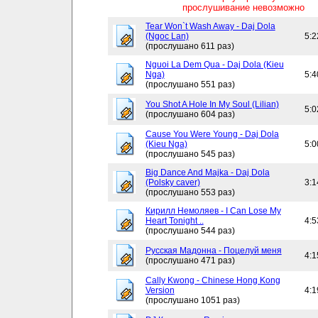
прослушивание невозможно
Tear Won`t Wash Away - Daj Dola
(Ngoc Lan)
5:2
(прослушано 611 раз)
Nguoi La Dem Qua - Daj Dola (Kieu
Nga)
5:4
(прослушано 551 раз)
You Shot A Hole In My Soul (Lilian)
5:0
(прослушано 604 раз)
Cause You Were Young - Daj Dola
(Kieu Nga)
5:0
(прослушано 545 раз)
Big Dance And Majka - Daj Dola
(Polsky caver)
3:1
(прослушано 553 раз)
Кирилл Немоляев - I Can Lose My
Heart Tonight ..
4:5
(прослушано 544 раз)
Русская Мадонна - Поцелуй меня
4:1
(прослушано 471 раз)
Cally Kwong - Chinese Hong Kong
Version
4:1
(прослушано 1051 раз)