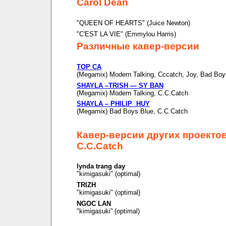
Carol Dean
"QUEEN OF HEARTS" (Juice Newton)
"C'EST LA VIE" (Emmylou Harris)
Различные кавер-версии
TOP CA
(Megamix) Modern Talking, Cccatch, Joy, Bad Boy
SHAYLA –TRISH — SY BAN
(Megamix) Modern Talking, C.C.Catch
SHAYLA – PHILIP HUY
(Megamix) Bad Boys Blue, C.C.Catch
Кавер-версии других проекто
C.C.Catch
lynda trang day
"kimigasuki" (optimal)
TRIZH
"kimigasuki" (optimal)
NGOC LAN
"kimigasuki” (optimal)