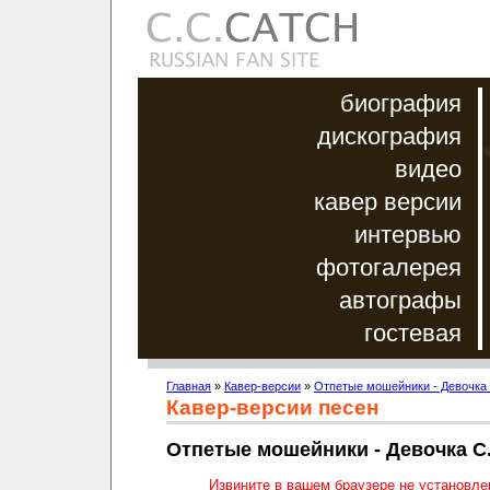
биография
дискография
видео
кавер версии
интервью
фотогалерея
автографы
гостевая
Главная
»
Кавер-версии
»
Отпетые мошейники - Девочка 
Кавер-версии песен
Отпетые мошейники - Девочка C
Извините в вашем браузере не установл