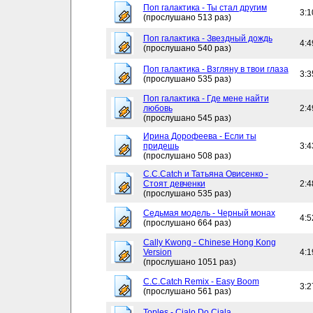
Поп галактика - Ты стал другим
3:1
(прослушано 513 раз)
Поп галактика - Звездный дождь
4:4
(прослушано 540 раз)
Поп галактика - Взгляну в твои глаза
3:3
(прослушано 535 раз)
Поп галактика - Где мене найти
любовь
2:4
(прослушано 545 раз)
Ирина Дорофеева - Если ты
придешь
3:4
(прослушано 508 раз)
C.C.Catch и Татьяна Овисенко -
Стоят девченки
2:4
(прослушано 535 раз)
Седьмая модель - Черный монах
4:5
(прослушано 664 раз)
Cally Kwong - Chinese Hong Kong
Version
4:1
(прослушано 1051 раз)
C.C.Catch Remix - Easy Boom
3:2
(прослушано 561 раз)
Toples - Cialo Do Ciala