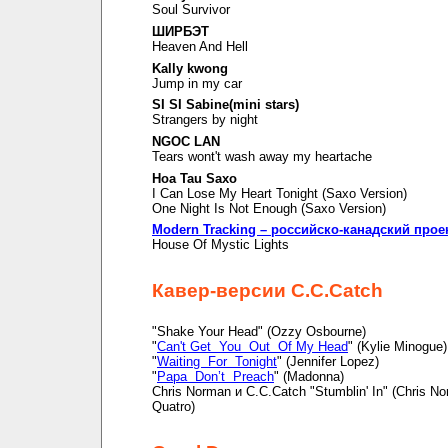
Soul Survivor
ШИРБЭТ
Heaven And Hell
Kally kwong
Jump in my car
SI SI Sabine(mini stars)
Strangers by night
NGOC LAN
Tears wont't wash away my heartache
Hoa Tau Saxo
I Can Lose My Heart Tonight (Saxo Version)
One Night Is Not Enough (Saxo Version)
Modern Tracking – российско-канадский прое
House Of Mystic Lights
Кавер-версии C.C.Catch
"Shake Your Head" (Ozzy Osbourne)
"
Can't Get You Out Of My Head
" (Kylie Minogue)
"
Waiting For Tonight
" (Jennifer Lopez)
"
Papa Don’t Preach
" (Madonna)
Chris Norman и C.C.Catch "Stumblin' In" (Chris N
Quatro)