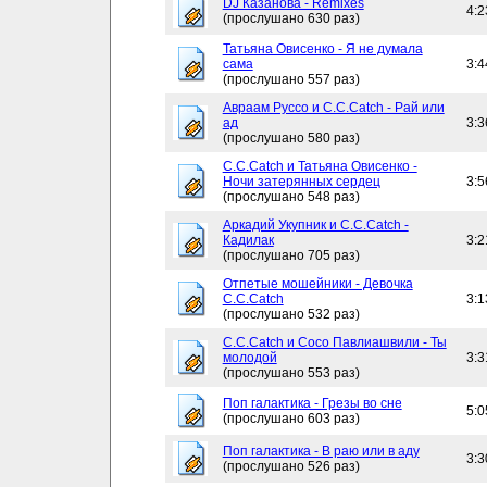
DJ Казанова - Remixes
4:2
(прослушано 630 раз)
Татьяна Овисенко - Я не думала
сама
3:4
(прослушано 557 раз)
Авраам Руссо и C.C.Catch - Рай или
ад
3:3
(прослушано 580 раз)
C.C.Catch и Татьяна Овисенко -
Ночи затерянных сердец
3:5
(прослушано 548 раз)
Аркадий Укупник и C.C.Catch -
Кадилак
3:2
(прослушано 705 раз)
Отпетые мошейники - Девочка
C.C.Catch
3:1
(прослушано 532 раз)
C.C.Catch и Сосо Павлиашвили - Ты
молодой
3:3
(прослушано 553 раз)
Поп галактика - Грезы во сне
5:0
(прослушано 603 раз)
Поп галактика - В раю или в аду
3:3
(прослушано 526 раз)