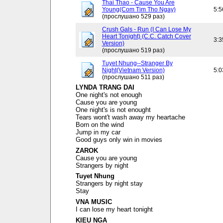
Thai Thao - Cause You Are
Young(Com Tim Tho Ngay)
5:5
(прослушано 529 раз)
Crush Gals - Run (I Can Lose My
Heart Tonight) (C.C. Catch Cover
3:3
Version)
(прослушано 519 раз)
Tuyet Nhung--Stranger By
Night(Vietnam Version)
5:0
(прослушано 511 раз)
LYNDA TRANG DAI
One night's not enough
Cause you are young
One night's is not enought
Tears wont't wash away my heartache
Born on the wind
Jump in my car
Good guys only win in movies
ZAROK
Cause you are young
Strangers by night
Tuyet Nhung
Strangers by night stay
Stay
VNA MUSIC
I can lose my heart tonight
KIEU NGA