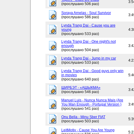
3:5
(прослушано 506 раз)
Soraya Arnelas - Soul Survivor
3:4
(прослушано 586 раз)
Lynda Trang Dai - Cause you are
young
4:3
(прослушано 533 раз)
Lynda Trang Dai - One night's not
enough
3:4
(прослушано 504 раз)
Lynda Trang Dai - Jump in my car
4:2
(прослушано 533 раз)
Lynda Trang Dai - Good guys only win
in movies
5:4
(прослушано 640 раз)
ШИРБЭТ - «АШЫКМА»
3:4
(прослушано 546 раз)
Manuel Luis - Nunca Nunca Mais (Are
You Man Enough - Portugal Version )
3:4
(прослушано 541 раз)
Onu Bella - Minu Sber FIAT
5:3
(прослушано 503 раз)
LeitMotiv - Cause You Are Young
5:2