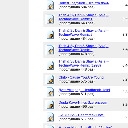
Павел Гладунов - Все это ложь
3:4
(прослушано 584 раз)
Trish & Sy Dan & Shayla (Asia) -
TechnoWave Remix 1
3:5
(прослушано 643 раз)
Trish & Sy Dan & Shayla (Asia) -
TechnoWave Remix 2
3:3
(прослушано 484 раз)
Trish & Sy Dan & Shayla (Asia) -
TechnoWave Remix 3
5:5
(прослушано 478 раз)
Trish & Sy Dan & Shayla (Asia) -
TechnoWave Remix (1998)
6:4
(прослушано 448 раз)
Chito - Cause You Are Young
3:2
(прослушано 575 раз)
Дуэт Ужгород - Heartbreak Hotel
3:3
(прослушано 511 раз)
Dupla Kave-Nincs Szerencsem
3:2
(прослушано 496 раз)
GABI KISS - Heartbreak Hotel
3:2
(прослушано 517 раз)
Mark Ashley - Stay (Radio Version)