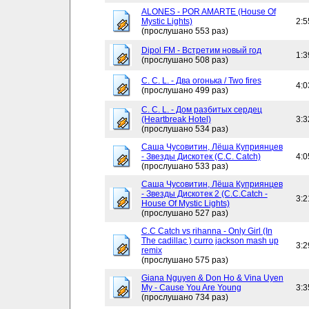
ALONES - POR AMARTE (House Of
Mystic Lights)
2:5
(прослушано 553 раз)
Dipol FM - Встретим новый год
1:3
(прослушано 508 раз)
C. C. L. - Два огонька / Two fires
4:0
(прослушано 499 раз)
C. C. L. - Дом разбитых сердец
(Heartbreak Hotel)
3:3
(прослушано 534 раз)
Саша Чусовитин, Лёша Куприянцев
- Звезды Дискотек (C.C. Catch)
4:0
(прослушано 533 раз)
Саша Чусовитин, Лёша Куприянцев
- Звезды Дискотек 2 (C.C.Catch -
3:2
House Of Mystic Lights)
(прослушано 527 раз)
C.C Catch vs rihanna - Only Girl (In
The cadillac ) curro jackson mash up
3:2
remix
(прослушано 575 раз)
Giana Nguyen & Don Ho & Vina Uyen
My - Cause You Are Young
3:3
(прослушано 734 раз)