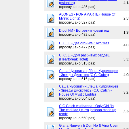
(estonian)
4:1
(прослушано 485 раз)
ALONES - POR AMARTE (House Of
Mystic Lights)
2:5
(прослушано 527 раз)
Dipol FM - Встретим новый год
1:3
(прослушано 482 раз)
C. C. L. - Два огонька / Two fires
4:0
(прослушано 477 раз)
C. C. L. - Дом разбитых сердец
(Heartbreak Hotel)
3:3
(прослушано 515 раз)
Саша Чусовитин, Лёша Куприянцев
- Звезды Дискотек (C.C. Catch)
4:0
(прослушано 516 раз)
Саша Чусовитин, Лёша Куприянцев
- Звезды Дискотек 2 (C.C.Catch -
3:2
House Of Mystic Lights)
(прослушано 504 раз)
C.C Catch vs rihanna - Only Girl (In
The cadillac ) curro jackson mash up
3:2
remix
(прослушано 550 раз)
Giana Nguyen & Don Ho & Vina Uyen