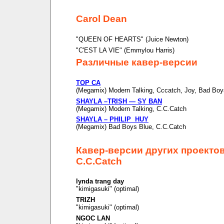
Carol Dean
"QUEEN OF HEARTS" (Juice Newton)
"C'EST LA VIE" (Emmylou Harris)
Различные кавер-версии
TOP CA
(Megamix) Modern Talking, Cccatch, Joy, Bad Boy
SHAYLA –TRISH — SY BAN
(Megamix) Modern Talking, C.C.Catch
SHAYLA – PHILIP HUY
(Megamix) Bad Boys Blue, C.C.Catch
Кавер-версии других проекто
C.C.Catch
lynda trang day
"kimigasuki" (optimal)
TRIZH
"kimigasuki" (optimal)
NGOC LAN