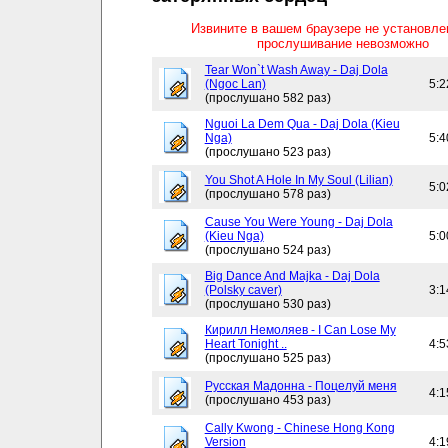
Извините в вашем браузере не установл
прослушивание невозможно
Tear Won`t Wash Away - Daj Dola
(Ngoc Lan)
5:2
(прослушано 582 раз)
Nguoi La Dem Qua - Daj Dola (Kieu
Nga)
5:4
(прослушано 523 раз)
You Shot A Hole In My Soul (Lilian)
5:0
(прослушано 578 раз)
Cause You Were Young - Daj Dola
(Kieu Nga)
5:0
(прослушано 524 раз)
Big Dance And Majka - Daj Dola
(Polsky caver)
3:1
(прослушано 530 раз)
Кирилл Немоляев - I Can Lose My
Heart Tonight ..
4:5
(прослушано 525 раз)
Русская Мадонна - Поцелуй меня
4:1
(прослушано 453 раз)
Cally Kwong - Chinese Hong Kong
Version
4:1