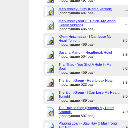
(прослушано 497 раз)
Mark Ashley - Stay (Radio Version)
3:5
(прослушано 487 раз)
Mark Ashley feat CCCatch -My World
(Radio Version)
3:5
(прослушано 486 раз)
Юлия Николаева - I Can Lose My
Heart Tonight
3:5
(прослушано 466 раз)
Susana Marron - Heartbreak Hotel
3:3
(прослушано 504 раз)
Thai Thao - You Shot A Hole In My
Soul
5:0
(прослушано 459 раз)
The Eight Group - Heartbreak Hotel
3:3
(прослушано 523 раз)
The Eight Group - I Can Lose My Heart
Tonight
3:5
(прослушано 489 раз)
The Daylite Stop (Draggin My Heart
Around).
4:2
(прослушано 507 раз)
Phuong Loan - Stay(Hay O Mai Trong
Tim Em)
6:2