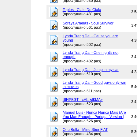
(прослушано 535 раз)
Toples - Cialo Do Ciala
3:5
(прослушано 481 раз)
Soraya Arnelas - Soul Survivor
3:4
(прослушано 561 раз)
Lynda Trang Dai - Cause you are
young
4:3
(прослушано 502 раз)
Lynda Trang Dai - One night's not
enough
3:4
(прослушано 482 раз)
Lynda Trang Dai - Jump in my car
4:2
(прослушано 510 раз)
Lynda Trang Dai - Good guys only win
in movies
5:4
(прослушано 611 раз)
ШИРБЭТ - «АШЫКМА»
3:4
(прослушано 523 раз)
Manuel Luis - Nunca Nunca Mais (Are
You Man Enough - Portugal Version )
3:4
(прослушано 526 раз)
Onu Bella - Minu Sber FIAT
5:3
(прослушано 484 раз)