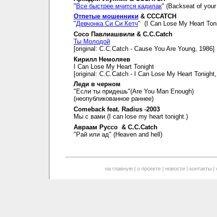
"
Все быстрее мчится кадилак
" (Backseat of your 
Отпетые мошенники
& CCCATCH
"
Девчонка Си Си Кетч
" (I Can Lose My Heart Toni
Сосо Павлиашвили & C.C.Catch
Ты Молодой
[original: C.C.Catch - Cause You Are Young, 1986]
Кирилл Немоляев
I Can Lose My Heart Tonight
[original: C.C.Catch - I Can Lose My Heart Tonight
Леди в черном
"Если ты придешь"(Are You Man Enough)
(неопубликованное раннее)
Comeback feat. Radius -2003
Мы с вами (I can lose my heart tonight.)
Авраам Руссо & C.C.Catch
"Рай или ад" (Heaven and hell)
на главную
|
о проекте
|
новости
|
контакты
|