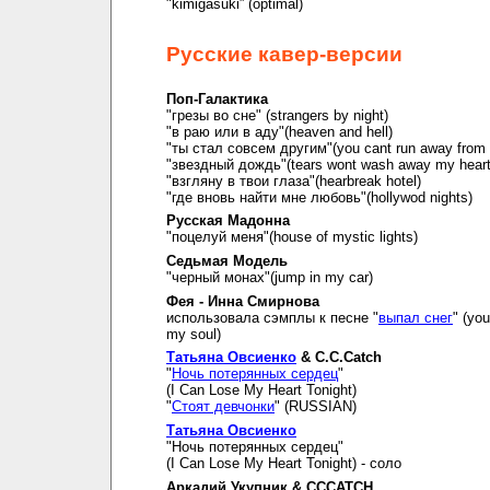
"kimigasuki” (optimal)
Русские кавер-версии
Поп-Галактика
"грезы во сне" (strangers by night)
"в раю или в аду"(heaven and hell)
"ты стал совсем другим"(you cant run away from i
"звездный дождь"(tears wont wash away my hear
"взгляну в твои глаза"(hearbreak hotel)
"где вновь найти мне любовь"(hollywod nights)
Русская Мадонна
"поцелуй меня"(house of mystic lights)
Седьмая Модель
"черный монах"(jump in my car)
Фея - Инна Смирнова
использовала сэмплы к песне "
выпал снег
" (you
my soul)
Татьяна Овсиенко
& C.C.Catch
"
Ночь потерянных сердец
"
(I Can Lose My Heart Tonight)
"
Стоят девчонки
" (RUSSIAN)
Татьяна Овсиенко
"Ночь потерянных сердец"
(I Can Lose My Heart Tonight) - соло
Аркадий Укупник & CCCATCH