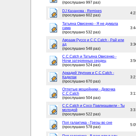
(прослушано 997 раз)
DJ Казанова - Remixes
4:2
(прослушано 602 раз)
Татьяна Овисенко - Я не думала
сама
3:4
(прослушано 532 раз)
Авраам Руссо и C.C.Catch - Рай или
ад
3:3
(прослушано 548 раз)
C.C.Catch и Татьяна Овисенко -
Ночи затерянных сердец
3:5
(прослушано 524 раз)
Аркадий Укупник и C.C.Catch -
Кадилак
3:2
(прослушано 670 раз)
Отпетые мошейники - Девочка
C.C.Catch
3:1
(прослушано 504 раз)
C.C.Catch и Сосо Павлиашвили - Ты
молодой
3:3
(прослушано 522 раз)
Поп галактика - Грезы во сне
5:0
(прослушано 578 раз)