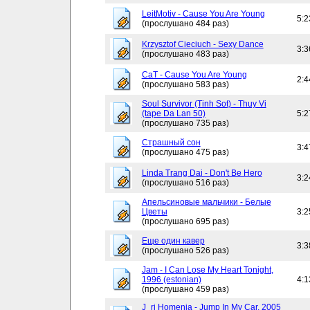
LeitMotiv - Cause You Are Young
5:2
(прослушано 484 раз)
Krzysztof Cieciuch - Sexy Dance
3:3
(прослушано 483 раз)
CaT - Cause You Are Young
2:4
(прослушано 583 раз)
Soul Survivor (Tinh Sot) - Thuy Vi
(tape Da Lan 50)
5:2
(прослушано 735 раз)
Страшный сон
3:4
(прослушано 475 раз)
Linda Trang Dai - Don't Be Hero
3:2
(прослушано 516 раз)
Апельсиновые мальчики - Белые
Цветы
3:2
(прослушано 695 раз)
Еще один кавер
3:3
(прослушано 526 раз)
Jam - I Can Lose My Heart Tonight,
1996 (estonian)
4:1
(прослушано 459 раз)
J_ri Homenja - Jump In My Car, 2005