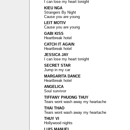
I can lose my heart tonight
KIEU NGA
Strangers By Night
Cause you are young
LEIT MOTIV
Cause you are young
GABI KISS
Heartbreak hotel
CATCH IT AGAIN
Heartbreak hotel
JESSICA JAY
I can lose my heart tonight
SECRET STAR
Jump in my car
MARGARITA DANCE
Heartbreak hotel
ANGELICA
Soul survivor
TIFFANY PHUONG THUY
Tears wont wash away my heartache
THAI THAO
Tears wont wash away my heartache
THUY VI
Hollywood nights
LUIS MANUEL