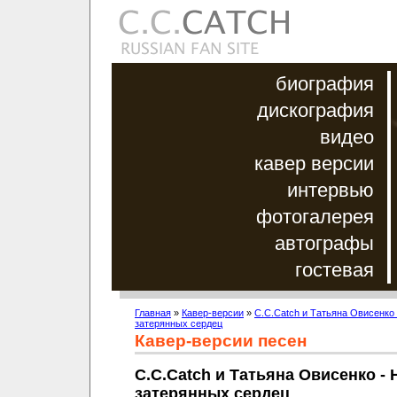
биография
дискография
видео
кавер версии
интервью
фотогалерея
автографы
гостевая
Главная
»
Кавер-версии
»
C.C.Catch и Татьяна Овисенко 
затерянных сердец
Кавер-версии песен
C.C.Catch и Татьяна Овисенко - 
затерянных сердец