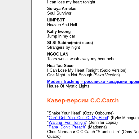
I can lose my heart tonight
Soraya Arnelas
Soul Survivor
ШИРБЭТ
Heaven And Hell
Kally kwong
Jump in my car
SI SI Sabine(mini stars)
Strangers by night
NGOC LAN
Tears wont't wash away my heartache
Hoa Tau Saxo
I Can Lose My Heart Tonight (Saxo Version)
One Night Is Not Enough (Saxo Version)
Modern Tracking – российско-канадский прое
House Of Mystic Lights
Кавер-версии C.C.Catch
"Shake Your Head" (Ozzy Osbourne)
"
Can't Get You Out Of My Head
" (Kylie Minogue)
"
Waiting For Tonight
" (Jennifer Lopez)
"
Papa Don’t Preach
" (Madonna)
Chris Norman и C.C.Catch "Stumblin' In" (Chris N
Quatro)