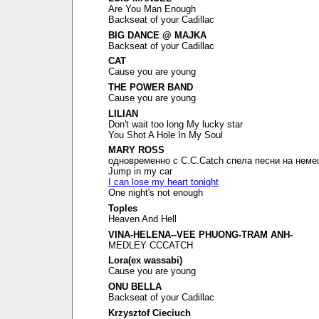
Are You Man Enough
Backseat of your Cadillac
BIG DANCE @ MAJKA
Backseat of your Cadillac
CAT
Cause you are young
THE POWER BAND
Cause you are young
LILIAN
Don't wait too long My lucky star
You Shot A Hole In My Soul
MARY ROSS
одновременно с C.C.Catch спела песни на неме
Jump in my car
I can lose my heart tonight
One night's not enough
Toples
Heaven And Hell
VINA-HELENA--VEE PHUONG-TRAM ANH-
MEDLEY CCCATCH
Lora(ex wassabi)
Cause you are young
ONU BELLA
Backseat of your Cadillac
Krzysztof Cieciuch