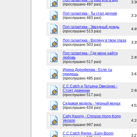
Поп галактика - В раю или в аду
3:3
(прослушано 497 раз)
Поп галактика - Ты стал другим
3:1
(прослушано 483 раз)
Поп галактика - Звездный дождь
4:4
(прослушано 513 раз)
Поп галактика - Взгляну в твои глаза
3:3
(прослушано 503 раз)
Поп галактика - Где мене найти
любовь
2:4
(прослушано 517 раз)
Ирина Дорофеева - Если ты
придешь
3:4
(прослушано 485 раз)
C.C.Catch и Татьяна Овисенко -
Стоят девченки
2:4
(прослушано 517 раз)
Седьмая модель - Черный монах
4:5
(прослушано 634 раз)
Cally Kwong - Chinese Hong Kong
Version
4:1
(прослушано 997 раз)
C.C.Catch Remix - Easy Boom
3:2