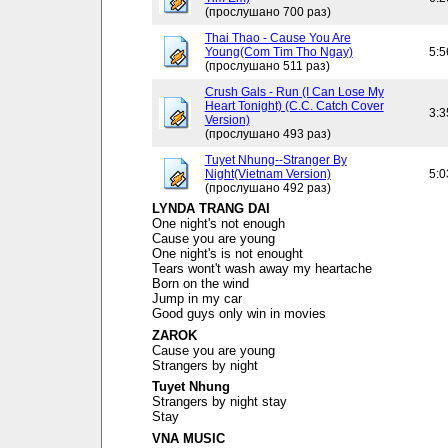
(прослушано 700 раз)
Thai Thao - Cause You Are
Young(Com Tim Tho Ngay)
5:5
(прослушано 511 раз)
Crush Gals - Run (I Can Lose My
Heart Tonight) (C.C. Catch Cover
3:3
Version)
(прослушано 493 раз)
Tuyet Nhung--Stranger By
Night(Vietnam Version)
5:0
(прослушано 492 раз)
LYNDA TRANG DAI
One night's not enough
Cause you are young
One night's is not enought
Tears wont't wash away my heartache
Born on the wind
Jump in my car
Good guys only win in movies
ZAROK
Cause you are young
Strangers by night
Tuyet Nhung
Strangers by night stay
Stay
VNA MUSIC