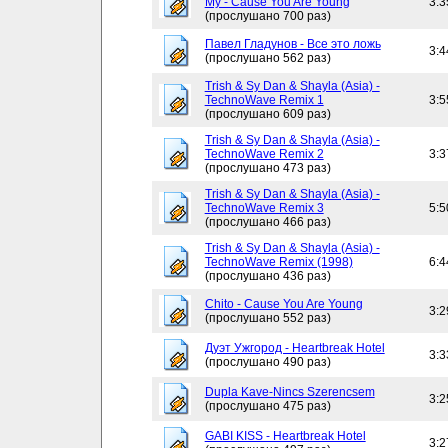
My - Cause You Are Young
3:3
(прослушано 700 раз)
Павел Гладунов - Все это ложь
3:4
(прослушано 562 раз)
Trish & Sy Dan & Shayla (Asia) -
TechnoWave Remix 1
3:5
(прослушано 609 раз)
Trish & Sy Dan & Shayla (Asia) -
TechnoWave Remix 2
3:3
(прослушано 473 раз)
Trish & Sy Dan & Shayla (Asia) -
TechnoWave Remix 3
5:5
(прослушано 466 раз)
Trish & Sy Dan & Shayla (Asia) -
TechnoWave Remix (1998)
6:4
(прослушано 436 раз)
Chito - Cause You Are Young
3:2
(прослушано 552 раз)
Дуэт Ужгород - Heartbreak Hotel
3:3
(прослушано 490 раз)
Dupla Kave-Nincs Szerencsem
3:2
(прослушано 475 раз)
GABI KISS - Heartbreak Hotel
3:2