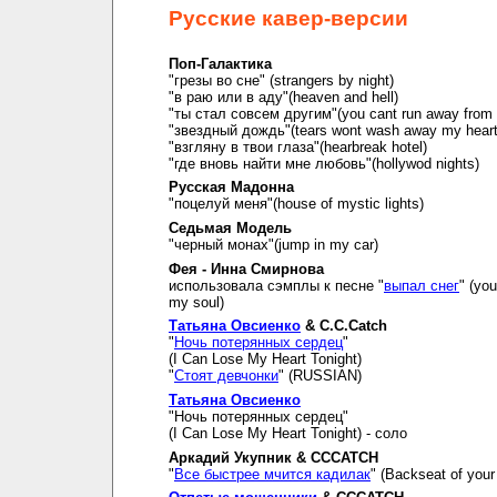
Русские кавер-версии
Поп-Галактика
"грезы во сне" (strangers by night)
"в раю или в аду"(heaven and hell)
"ты стал совсем другим"(you cant run away from i
"звездный дождь"(tears wont wash away my hear
"взгляну в твои глаза"(hearbreak hotel)
"где вновь найти мне любовь"(hollywod nights)
Русская Мадонна
"поцелуй меня"(house of mystic lights)
Седьмая Модель
"черный монах"(jump in my car)
Фея - Инна Смирнова
использовала сэмплы к песне "
выпал снег
" (you
my soul)
Татьяна Овсиенко
& C.C.Catch
"
Ночь потерянных сердец
"
(I Can Lose My Heart Tonight)
"
Стоят девчонки
" (RUSSIAN)
Татьяна Овсиенко
"Ночь потерянных сердец"
(I Can Lose My Heart Tonight) - соло
Аркадий Укупник & CCCATCH
"
Все быстрее мчится кадилак
" (Backseat of your 