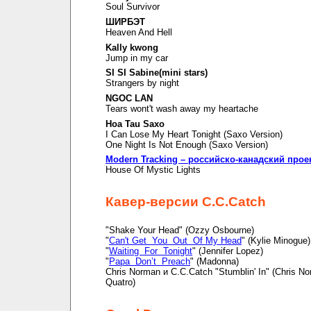
Soul Survivor
ШИРБЭТ
Heaven And Hell
Kally kwong
Jump in my car
SI SI Sabine(mini stars)
Strangers by night
NGOC LAN
Tears wont't wash away my heartache
Hoa Tau Saxo
I Can Lose My Heart Tonight (Saxo Version)
One Night Is Not Enough (Saxo Version)
Modern Tracking – российско-канадский прое
House Of Mystic Lights
Кавер-версии C.C.Catch
"Shake Your Head" (Ozzy Osbourne)
"
Can't Get You Out Of My Head
" (Kylie Minogue)
"
Waiting For Tonight
" (Jennifer Lopez)
"
Papa Don’t Preach
" (Madonna)
Chris Norman и C.C.Catch "Stumblin' In" (Chris N
Quatro)