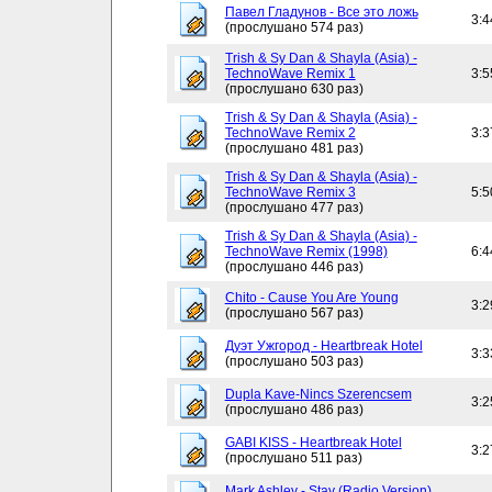
Павел Гладунов - Все это ложь
3:4
(прослушано 574 раз)
Trish & Sy Dan & Shayla (Asia) -
TechnoWave Remix 1
3:5
(прослушано 630 раз)
Trish & Sy Dan & Shayla (Asia) -
TechnoWave Remix 2
3:3
(прослушано 481 раз)
Trish & Sy Dan & Shayla (Asia) -
TechnoWave Remix 3
5:5
(прослушано 477 раз)
Trish & Sy Dan & Shayla (Asia) -
TechnoWave Remix (1998)
6:4
(прослушано 446 раз)
Chito - Cause You Are Young
3:2
(прослушано 567 раз)
Дуэт Ужгород - Heartbreak Hotel
3:3
(прослушано 503 раз)
Dupla Kave-Nincs Szerencsem
3:2
(прослушано 486 раз)
GABI KISS - Heartbreak Hotel
3:2
(прослушано 511 раз)
Mark Ashley - Stay (Radio Version)