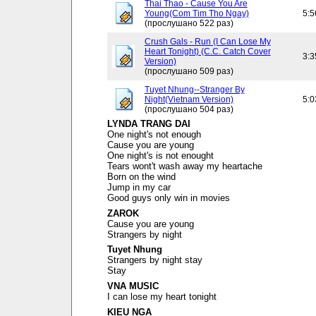
Thai Thao - Cause You Are
Young(Com Tim Tho Ngay)
5:5
(прослушано 522 раз)
Crush Gals - Run (I Can Lose My
Heart Tonight) (C.C. Catch Cover
3:3
Version)
(прослушано 509 раз)
Tuyet Nhung--Stranger By
Night(Vietnam Version)
5:0
(прослушано 504 раз)
LYNDA TRANG DAI
One night's not enough
Cause you are young
One night's is not enought
Tears wont't wash away my heartache
Born on the wind
Jump in my car
Good guys only win in movies
ZAROK
Cause you are young
Strangers by night
Tuyet Nhung
Strangers by night stay
Stay
VNA MUSIC
I can lose my heart tonight
KIEU NGA