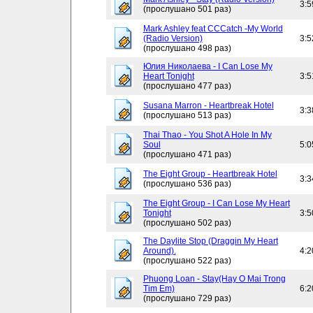
3:5
(прослушано 501 раз)
Mark Ashley feat CCCatch -My World
(Radio Version)
3:5
(прослушано 498 раз)
Юлия Николаева - I Can Lose My
Heart Tonight
3:5
(прослушано 477 раз)
Susana Marron - Heartbreak Hotel
3:3
(прослушано 513 раз)
Thai Thao - You Shot A Hole In My
Soul
5:0
(прослушано 471 раз)
The Eight Group - Heartbreak Hotel
3:3
(прослушано 536 раз)
The Eight Group - I Can Lose My Heart
Tonight
3:5
(прослушано 502 раз)
The Daylite Stop (Draggin My Heart
Around).
4:2
(прослушано 522 раз)
Phuong Loan - Stay(Hay O Mai Trong
Tim Em)
6:2
(прослушано 729 раз)