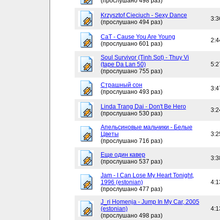
(прослушано 498 раз)
Krzysztof Cieciuch - Sexy Dance
3:3
(прослушано 494 раз)
CaT - Cause You Are Young
2:4
(прослушано 601 раз)
Soul Survivor (Tinh Sot) - Thuy Vi
(tape Da Lan 50)
5:2
(прослушано 755 раз)
Страшный сон
3:4
(прослушано 493 раз)
Linda Trang Dai - Don't Be Hero
3:2
(прослушано 530 раз)
Апельсиновые мальчики - Белые
Цветы
3:2
(прослушано 716 раз)
Еще один кавер
3:3
(прослушано 537 раз)
Jam - I Can Lose My Heart Tonight,
1996 (estonian)
4:1
(прослушано 477 раз)
J_ri Homenja - Jump In My Car, 2005
(estonian)
4:1
(прослушано 498 раз)