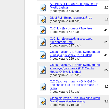
ALONES - POR AMARTE (House Of
Mystic Lights)
2:5
(прослушано 545 раз)
Dipol FM - Встретим новый год
1:3
(прослушано 498 раз)
C. C. L. - Два огонька / Two fires
4:0
(прослушано 487 раз)
C. C. L. - Дом разбитых сердец
(Heartbreak Hotel)
3:3
(прослушано 527 раз)
Саша Чусовитин, Лёша Куприянцев
- Звезды Дискотек (C.C. Catch)
4:0
(прослушано 529 раз)
Саша Чусовитин, Лёша Куприянцев
- Звезды Дискотек 2 (C.C.Catch -
3:2
House Of Mystic Lights)
(прослушано 521 раз)
C.C Catch vs rihanna - Only Girl (In
The cadillac ) curro jackson mash up
3:2
remix
(прослушано 571 раз)
Giana Nguyen & Don Ho & Vina Uyen
My - Cause You Are Young
3:3
(прослушано 719 раз)