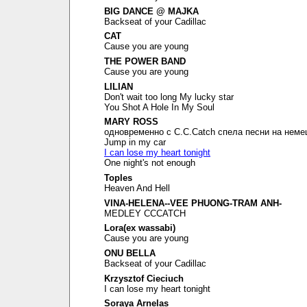
BIG DANCE @ MAJKA
Backseat of your Cadillac
CAT
Cause you are young
THE POWER BAND
Cause you are young
LILIAN
Don't wait too long My lucky star
You Shot A Hole In My Soul
MARY ROSS
одновременно с C.C.Catch спела песни на неме
Jump in my car
I can lose my heart tonight
One night's not enough
Toples
Heaven And Hell
VINA-HELENA--VEE PHUONG-TRAM ANH-
MEDLEY CCCATCH
Lora(ex wassabi)
Cause you are young
ONU BELLA
Backseat of your Cadillac
Krzysztof Cieciuch
I can lose my heart tonight
Soraya Arnelas