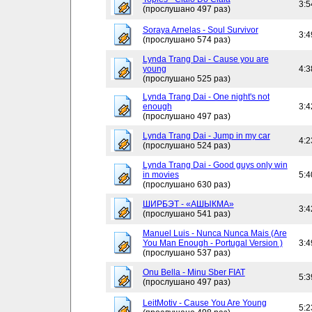
3:5
(прослушано 497 раз)
Soraya Arnelas - Soul Survivor
3:4
(прослушано 574 раз)
Lynda Trang Dai - Cause you are
young
4:3
(прослушано 525 раз)
Lynda Trang Dai - One night's not
enough
3:4
(прослушано 497 раз)
Lynda Trang Dai - Jump in my car
4:2
(прослушано 524 раз)
Lynda Trang Dai - Good guys only win
in movies
5:4
(прослушано 630 раз)
ШИРБЭТ - «АШЫКМА»
3:4
(прослушано 541 раз)
Manuel Luis - Nunca Nunca Mais (Are
You Man Enough - Portugal Version )
3:4
(прослушано 537 раз)
Onu Bella - Minu Sber FIAT
5:3
(прослушано 497 раз)
LeitMotiv - Cause You Are Young
5:2