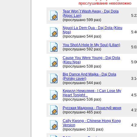
прослушивание невозможно
Tear Won`t Wash Away - Daj Dola
(Ngoc Lan)
5:2
(прослушано 599 раз)
Nguoi La Dem Qua - Daj Dola (Kieu
Nga)
5:4
(прослушано 544 раз)
You Shot A Hole In My Soul (Lilian)
5:0
(прослушано 592 раз)
Cause You Were Young - Daj Dola
(Kieu Nga)
5:0
(прослушано 538 раз)
Big Dance And Majka - Daj Dola
(Polsky caver)
3:1
(прослушано 544 раз)
Кирилл Немоляев - I Can Lose My
Heart Tonight ..
4:5
(прослушано 536 раз)
Русская Мадонна - Поцелуй меня
4:1
(прослушано 465 раз)
Cally Kwong - Chinese Hong Kong
Version
4:1
(прослушано 1031 раз)