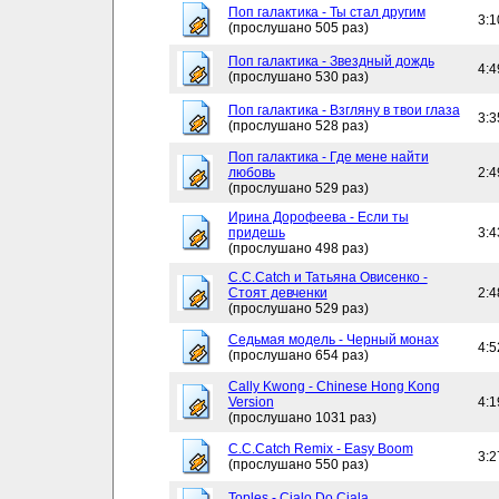
Поп галактика - Ты стал другим
3:1
(прослушано 505 раз)
Поп галактика - Звездный дождь
4:4
(прослушано 530 раз)
Поп галактика - Взгляну в твои глаза
3:3
(прослушано 528 раз)
Поп галактика - Где мене найти
любовь
2:4
(прослушано 529 раз)
Ирина Дорофеева - Если ты
придешь
3:4
(прослушано 498 раз)
C.C.Catch и Татьяна Овисенко -
Стоят девченки
2:4
(прослушано 529 раз)
Седьмая модель - Черный монах
4:5
(прослушано 654 раз)
Cally Kwong - Chinese Hong Kong
Version
4:1
(прослушано 1031 раз)
C.C.Catch Remix - Easy Boom
3:2
(прослушано 550 раз)
Toples - Cialo Do Ciala