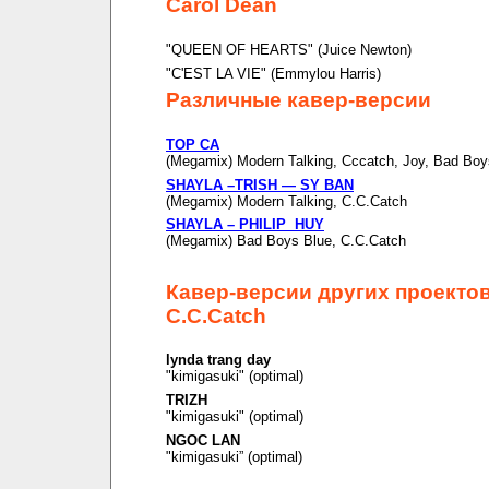
Carol Dean
"QUEEN OF HEARTS" (Juice Newton)
"C'EST LA VIE" (Emmylou Harris)
Различные кавер-версии
TOP CA
(Megamix) Modern Talking, Cccatch, Joy, Bad Boy
SHAYLA –TRISH — SY BAN
(Megamix) Modern Talking, C.C.Catch
SHAYLA – PHILIP HUY
(Megamix) Bad Boys Blue, C.C.Catch
Кавер-версии других проекто
C.C.Catch
lynda trang day
"kimigasuki" (optimal)
TRIZH
"kimigasuki" (optimal)
NGOC LAN
"kimigasuki” (optimal)