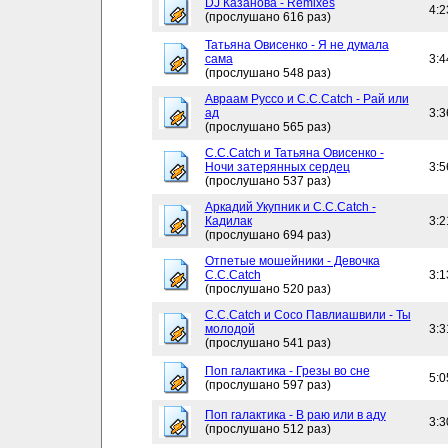
DJ Казанова - Remixes
4:2
(прослушано 616 раз)
Татьяна Овисенко - Я не думала
сама
3:4
(прослушано 548 раз)
Авраам Руссо и C.C.Catch - Рай или
ад
3:3
(прослушано 565 раз)
C.C.Catch и Татьяна Овисенко -
Ночи затерянных сердец
3:5
(прослушано 537 раз)
Аркадий Укупник и C.C.Catch -
Кадилак
3:2
(прослушано 694 раз)
Отпетые мошейники - Девочка
C.C.Catch
3:1
(прослушано 520 раз)
C.C.Catch и Сосо Павлиашвили - Ты
молодой
3:3
(прослушано 541 раз)
Поп галактика - Грезы во сне
5:0
(прослушано 597 раз)
Поп галактика - В раю или в аду
3:3
(прослушано 512 раз)