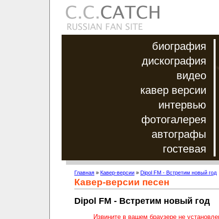
биография
дискография
видео
кавер версии
интервью
фотогалерея
автографы
гостевая
Главная
»
Кавер-версии
»
Dipol FM - Встретим новый год
Кавер-версии песен
Dipol FM - Встретим новый год
Извините в вашем браузере не установл