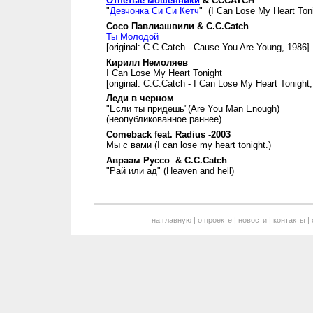
Отпетые мошенники
& CCCATCH
"
Девчонка Си Си Кетч
" (I Can Lose My Heart Toni
Сосо Павлиашвили & C.C.Catch
Ты Молодой
[original: C.C.Catch - Cause You Are Young, 1986]
Кирилл Немоляев
I Can Lose My Heart Tonight
[original: C.C.Catch - I Can Lose My Heart Tonight
Леди в черном
"Если ты придешь"(Are You Man Enough)
(неопубликованное раннее)
Comeback feat. Radius -2003
Мы с вами (I can lose my heart tonight.)
Авраам Руссо & C.C.Catch
"Рай или ад" (Heaven and hell)
на главную
|
о проекте
|
новости
|
контакты
|