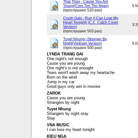
Thai Thao - Cause You Are
Young(Com Tim Tho Ngay)
5:5
(прослушано 520 раз)
Crush Gals - Run (I Can Lose My
Heart Tonight) (C.C. Catch Cover
3:3
Version)
(прослушано 503 раз)
Tuyet Nhung--Stranger By
Night(Vietnam Version)
5:0
(прослушано 500 раз)
LYNDA TRANG DAI
One night's not enough
Cause you are young
One night's is not enought
Tears wont't wash away my heartache
Born on the wind
Jump in my car
Good guys only win in movies
ZAROK
Cause you are young
Strangers by night
Tuyet Nhung
Strangers by night stay
Stay
VNA MUSIC
I can lose my heart tonight
KIEU NGA