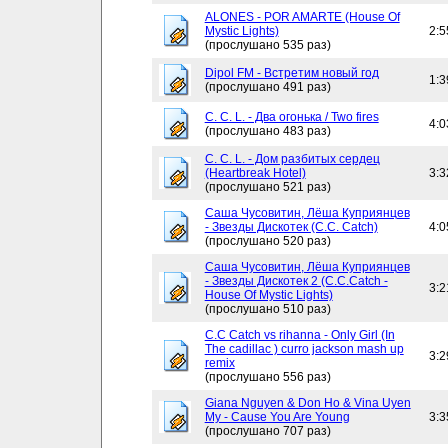
ALONES - POR AMARTE (House Of
Mystic Lights)
2:5
(прослушано 535 раз)
Dipol FM - Встретим новый год
1:3
(прослушано 491 раз)
C. C. L. - Два огонька / Two fires
4:0
(прослушано 483 раз)
C. C. L. - Дом разбитых сердец
(Heartbreak Hotel)
3:3
(прослушано 521 раз)
Саша Чусовитин, Лёша Куприянцев
- Звезды Дискотек (C.C. Catch)
4:0
(прослушано 520 раз)
Саша Чусовитин, Лёша Куприянцев
- Звезды Дискотек 2 (C.C.Catch -
3:2
House Of Mystic Lights)
(прослушано 510 раз)
C.C Catch vs rihanna - Only Girl (In
The cadillac ) curro jackson mash up
3:2
remix
(прослушано 556 раз)
Giana Nguyen & Don Ho & Vina Uyen
My - Cause You Are Young
3:3
(прослушано 707 раз)