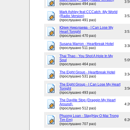
3:5
(прослушано 494 раз)
Mark Ashley feat CCCatch -My World
(Radio Version)
3:5
(прослушано 491 раз)
Юлия Николаева - I Can Lose My
Heart Tonight
3:5
(прослушано 470 раз)
Susana Marron - Heartbreak Hotel
3:3
(прослушано 511 раз)
Thai Thao - You Shot A Hole In My
Soul
5:0
(прослушано 464 раз)
The Eight Group - Heartbreak Hotel
3:3
(прослушано 531 раз)
The Eight Group - I Can Lose My Heart
Tonight
3:5
(прослушано 493 раз)
The Daylite Stop (Draggin My Heart
Around).
4:2
(прослушано 512 раз)
Phuong Loan - Stay(Hay O Mai Trong
Tim Em)
6:2
(прослушано 707 раз)