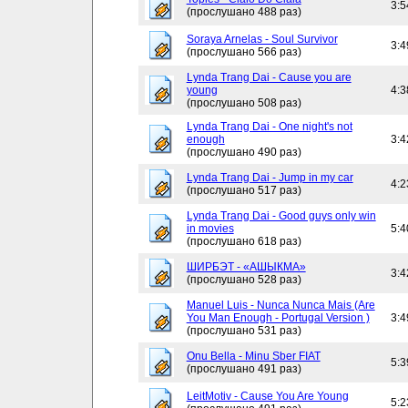
3:5
(прослушано 488 раз)
Soraya Arnelas - Soul Survivor
3:4
(прослушано 566 раз)
Lynda Trang Dai - Cause you are
young
4:3
(прослушано 508 раз)
Lynda Trang Dai - One night's not
enough
3:4
(прослушано 490 раз)
Lynda Trang Dai - Jump in my car
4:2
(прослушано 517 раз)
Lynda Trang Dai - Good guys only win
in movies
5:4
(прослушано 618 раз)
ШИРБЭТ - «АШЫКМА»
3:4
(прослушано 528 раз)
Manuel Luis - Nunca Nunca Mais (Are
You Man Enough - Portugal Version )
3:4
(прослушано 531 раз)
Onu Bella - Minu Sber FIAT
5:3
(прослушано 491 раз)
LeitMotiv - Cause You Are Young
5:2