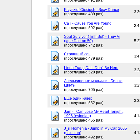
(прослушано 491 раз)
Krzysztof Cieciuch - Sexy Dance
3:3
(прослушано 489 раз)
CaT - Cause You Are Young
2:4
(прослушано 592 раз)
Soul Survivor (Tinh Sot) - Thuy Vi
(tape Da Lan 50)
5:2
(прослушано 742 раз)
Страшный сон
3:4
(прослушано 479 раз)
Linda Trang Dai - Don't Be Hero
3:2
(прослушано 520 раз)
Апельсиновые мальчики - Белые
Цветы
3:2
(прослушано 705 раз)
Еще один кавер
3:3
(прослушано 532 раз)
Jam - I Can Lose My Heart Tonight,
1996 (estonian)
4:1
(прослушано 465 раз)
J_ri Homenja - Jump In My Car, 2005
(estonian)
4:1
(прослушано 492 раз)