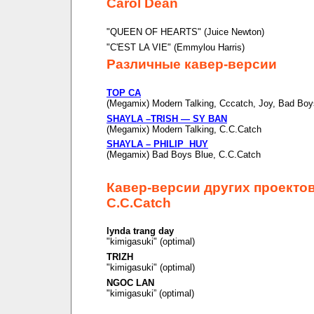
Carol Dean
"QUEEN OF HEARTS" (Juice Newton)
"C'EST LA VIE" (Emmylou Harris)
Различные кавер-версии
TOP CA
(Megamix) Modern Talking, Cccatch, Joy, Bad Boy
SHAYLA –TRISH — SY BAN
(Megamix) Modern Talking, C.C.Catch
SHAYLA – PHILIP HUY
(Megamix) Bad Boys Blue, C.C.Catch
Кавер-версии других проекто
C.C.Catch
lynda trang day
"kimigasuki" (optimal)
TRIZH
"kimigasuki" (optimal)
NGOC LAN
"kimigasuki” (optimal)