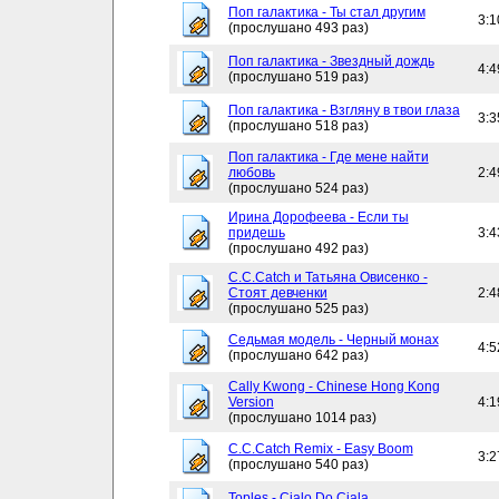
Поп галактика - Ты стал другим
3:1
(прослушано 493 раз)
Поп галактика - Звездный дождь
4:4
(прослушано 519 раз)
Поп галактика - Взгляну в твои глаза
3:3
(прослушано 518 раз)
Поп галактика - Где мене найти
любовь
2:4
(прослушано 524 раз)
Ирина Дорофеева - Если ты
придешь
3:4
(прослушано 492 раз)
C.C.Catch и Татьяна Овисенко -
Стоят девченки
2:4
(прослушано 525 раз)
Седьмая модель - Черный монах
4:5
(прослушано 642 раз)
Cally Kwong - Chinese Hong Kong
Version
4:1
(прослушано 1014 раз)
C.C.Catch Remix - Easy Boom
3:2
(прослушано 540 раз)
Toples - Cialo Do Ciala