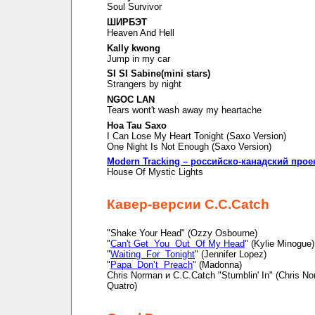
Soul Survivor
ШИРБЭТ
Heaven And Hell
Kally kwong
Jump in my car
SI SI Sabine(mini stars)
Strangers by night
NGOC LAN
Tears wont't wash away my heartache
Hoa Tau Saxo
I Can Lose My Heart Tonight (Saxo Version)
One Night Is Not Enough (Saxo Version)
Modern Tracking – российско-канадский прое
House Of Mystic Lights
Кавер-версии C.C.Catch
"Shake Your Head" (Ozzy Osbourne)
"
Can't Get You Out Of My Head
" (Kylie Minogue)
"
Waiting For Tonight
" (Jennifer Lopez)
"
Papa Don’t Preach
" (Madonna)
Chris Norman и C.C.Catch "Stumblin' In" (Chris N
Quatro)