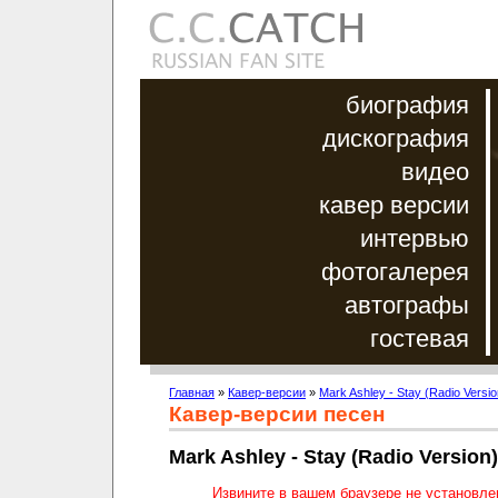
биография
дискография
видео
кавер версии
интервью
фотогалерея
автографы
гостевая
Главная
»
Кавер-версии
»
Mark Ashley - Stay (Radio Versio
Кавер-версии песен
Mark Ashley - Stay (Radio Version)
Извините в вашем браузере не установл