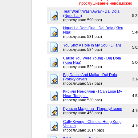
прослушивание невозможно
Tear Won`t Wash Away - Daj Dola
(Ngoc Lan)
5:2
(прослушано 590 раз)
Nguoi La Dem Qua - Daj Dola (Kieu
Nga)
5:4
(прослушано 531 раз)
You Shot A Hole In My Soul (Lilian)
5:0
(прослушано 584 раз)
Cause You Were Young - Daj Dola
(Kieu Nga)
5:0
(прослушано 529 раз)
Big Dance And Majka - Daj Dola
(Polsky caver)
3:1
(прослушано 537 раз)
Кирилл Немоляев - I Can Lose My
Heart Tonight ..
4:5
(прослушано 530 раз)
Русская Мадонна - Поцелуй меня
4:1
(прослушано 458 раз)
Cally Kwong - Chinese Hong Kong
Version
4:1
(прослушано 1014 раз)