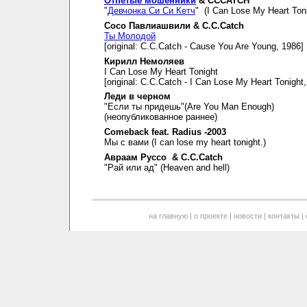
Отпетые мошенники
& CCCATCH
"
Девчонка Си Си Кетч
" (I Can Lose My Heart Toni
Сосо Павлиашвили & C.C.Catch
Ты Молодой
[original: C.C.Catch - Cause You Are Young, 1986]
Кирилл Немоляев
I Can Lose My Heart Tonight
[original: C.C.Catch - I Can Lose My Heart Tonight
Леди в черном
"Если ты придешь"(Are You Man Enough)
(неопубликованное раннее)
Comeback feat. Radius -2003
Мы с вами (I can lose my heart tonight.)
Авраам Руссо & C.C.Catch
"Рай или ад" (Heaven and hell)
на главную
|
о проекте
|
новости
|
контакты
|