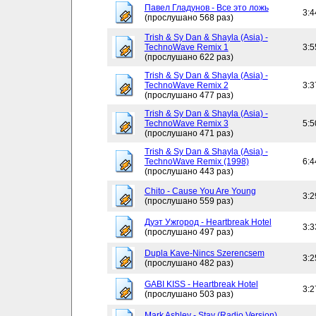
Павел Гладунов - Все это ложь
3:4
(прослушано 568 раз)
Trish & Sy Dan & Shayla (Asia) -
TechnoWave Remix 1
3:5
(прослушано 622 раз)
Trish & Sy Dan & Shayla (Asia) -
TechnoWave Remix 2
3:3
(прослушано 477 раз)
Trish & Sy Dan & Shayla (Asia) -
TechnoWave Remix 3
5:5
(прослушано 471 раз)
Trish & Sy Dan & Shayla (Asia) -
TechnoWave Remix (1998)
6:4
(прослушано 443 раз)
Chito - Cause You Are Young
3:2
(прослушано 559 раз)
Дуэт Ужгород - Heartbreak Hotel
3:3
(прослушано 497 раз)
Dupla Kave-Nincs Szerencsem
3:2
(прослушано 482 раз)
GABI KISS - Heartbreak Hotel
3:2
(прослушано 503 раз)
Mark Ashley - Stay (Radio Version)