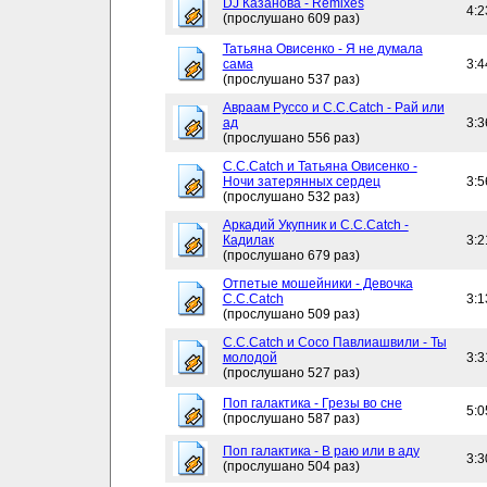
DJ Казанова - Remixes
4:2
(прослушано 609 раз)
Татьяна Овисенко - Я не думала
сама
3:4
(прослушано 537 раз)
Авраам Руссо и C.C.Catch - Рай или
ад
3:3
(прослушано 556 раз)
C.C.Catch и Татьяна Овисенко -
Ночи затерянных сердец
3:5
(прослушано 532 раз)
Аркадий Укупник и C.C.Catch -
Кадилак
3:2
(прослушано 679 раз)
Отпетые мошейники - Девочка
C.C.Catch
3:1
(прослушано 509 раз)
C.C.Catch и Сосо Павлиашвили - Ты
молодой
3:3
(прослушано 527 раз)
Поп галактика - Грезы во сне
5:0
(прослушано 587 раз)
Поп галактика - В раю или в аду
3:3
(прослушано 504 раз)