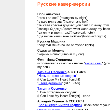
Русские кавер-версии
Поп-Галактика
"грезы во сне" (strangers by night)
"в раю или в аду"(heaven and hell)
"ты стал совсем другим"(you cant run away from i
"звездный дождь"(tears wont wash away my hear
"взгляну в твои глаза"(hearbreak hotel)
"где вновь найти мне любовь"(hollywod nights)
Русская Мадонна
"поцелуй меня"(house of mystic lights)
Седьмая Модель
"черный монах"(jump in my car)
Фея - Инна Смирнова
использовала сэмплы к песне "
выпал снег
" (you
my soul)
Татьяна Овсиенко
& C.C.Catch
"
Ночь потерянных сердец
"
(I Can Lose My Heart Tonight)
"
Стоят девчонки
" (RUSSIAN)
Татьяна Овсиенко
"Ночь потерянных сердец"
(I Can Lose My Heart Tonight) - соло
Аркадий Укупник & CCCATCH
"
Все быстрее мчится кадилак
" (Backseat of your 