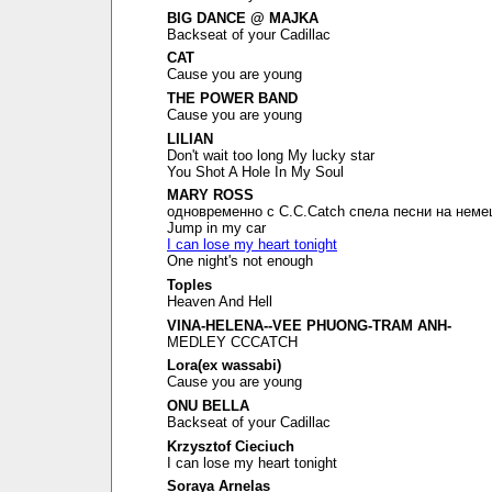
BIG DANCE @ MAJKA
Backseat of your Cadillac
CAT
Cause you are young
THE POWER BAND
Cause you are young
LILIAN
Don't wait too long My lucky star
You Shot A Hole In My Soul
MARY ROSS
одновременно с C.C.Catch спела песни на неме
Jump in my car
I can lose my heart tonight
One night's not enough
Toples
Heaven And Hell
VINA-HELENA--VEE PHUONG-TRAM ANH-
MEDLEY CCCATCH
Lora(ex wassabi)
Cause you are young
ONU BELLA
Backseat of your Cadillac
Krzysztof Cieciuch
I can lose my heart tonight
Soraya Arnelas